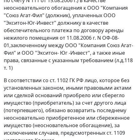
по счету N 111 от 15.08.2006 г.) в качестве
неосновательного обогащения к ООО "Компания
"Союз Агат-Фил" (должник), уплаченных ООО
"Экситон-Юг-Инвест" должнику в качестве
обеспечительного платежа по договору аренды
нежилого помещения от 11.08.2006 г. N ОФ-08-
01,заключенному между ООО "Компания Союз Агат-
Фил" и ООО "Экситон- Юг -Инвест", а также иные
права, связанные с указанным требованием (л.д.118
т. 1)
В соответствии со
ст. 1102
ГК РФ лицо, которое без
установленных законом, иными правовыми актами
или сделкой оснований приобрело или сберегло
имущество (приобретатель) за счет другого лица
(потерпевшего), обязано возвратить последнему
неосновательно приобретенное или сбереженное
имущество (неосновательное обогащение), за
исключением случаев, предусмотренных
ст. 1109