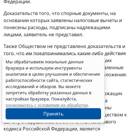
Федерации.
Доказательств того, что спорные документы, на
основании которых заявлены налоговые вычеты и
понесены расходы, подписаны надлежащими
лицами, заявитель не представил.
Также Обществом не представлено доказательств и
того, что им предпринимались какие-либо действия
для установления личности лиц, подписавших
Мы обрабатываем локальные данные
спорные документы, подтверждающие заявленные
браузера и используем инструменты
аналитики в целях улучшения и обеспечения
вычеты по НДС и расходы в целях налогообложения.
работоспособности сайта, статистических
При таких обстоятельствах вывод судов о
исследований и обзоров. Вы можете
запретить обработку указанных данных в
несоответствии спорных документов, содержащих
настройках браузера. Пожалуйста,
достоверные сведения, требованиям закона
ознакомьтесь с условиями их обработки
.
Российской Федерации, поскольку подписаны
Принять
неустановленными лицами, и приняты Обществом к
вычету с нарушением
ст. ст. 171
,
172
Налогового
кодекса Российской Федерации, является