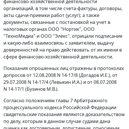
финансово-хозяйственной деятельности
организаций, в том числе счета-фактуры, договоры,
акты сдачи-приемки работ (услуг); а также
документы, связанные с постановкой на учет в
налоговых органах ООО "Нортик", ООО
"ТехноМедиа" и ООО "Элекс", отрицали подписание
и какую-либо взаимосвязь с заявителем, выдачу
доверенностей на право действовать от их имени в
сфере финансово-хозяйственной деятельности.
Показания опрошенных лиц отражены в протоколах
допросов от 12.08.2008 N 14-17/8 (Догадов И.Е.), от
29.07.2008 N 14-17/4 (Левыкин И.А.) и от 08.07.2008
N 14-17/1 (Бузинов М.В.).
Согласно положениям
главы 7
Арбитражного
процессуального кодекса Российской Федерации
свидетельские показания являются доказательством
по делу, которым в данном случае судами дана
оценка как достоверным, допустимым, относимым