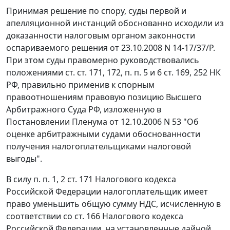
Принимая решение по спору, суды первой и
апелляционной инстанций обоснованно исходили из
доказанности налоговым органом законности
оспариваемого решения от 23.10.2008 N 14-17/37/Р.
При этом суды правомерно руководствовались
положениями
ст. ст. 171
,
172
,
п. п. 5
и
6 ст. 169
,
252
НК
РФ, правильно применив к спорным
правоотношениям правовую позицию Высшего
Арбитражного Суда РФ, изложенную в
Постановлении
Пленума от 12.10.2006 N 53 "Об
оценке арбитражными судами обоснованности
получения налогоплательщиками налоговой
выгоды".
В силу
п. п. 1
,
2 ст. 171
Налогового кодекса
Российской Федерации налогоплательщик имеет
право уменьшить общую сумму НДС, исчисленную в
соответствии со
ст. 166
Налогового кодекса
Российской Федерации, на установленные дайной