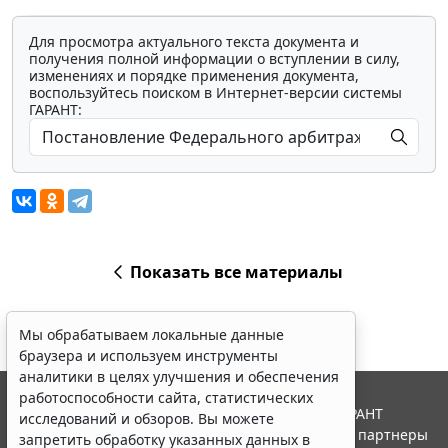
Для просмотра актуального текста документа и
получения полной информации о вступлении в силу,
изменениях и порядке применения документа,
воспользуйтесь поиском в Интернет-версии системы
ГАРАНТ:
Показать все материалы
Мы обрабатываем локальные данные
браузера и используем инструменты
аналитики в целях улучшения и обеспечения
работоспособности сайта, статистических
© ООО "НПП "ГАРАНТ-СЕРВИС", 2026. Система ГАРАНТ
исследований и обзоров. Вы можете
выпускается с 1990 года. Компания "Гарант" и ее партнеры
запретить обработку указанных данных в