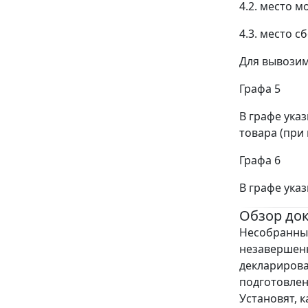
4.2. место м
4.3. место с
Для вывозим
Графа 5
В графе ука
товара (при 
Графа 6
В графе ука
Обзор до
Несобранный
незавершен
декларирова
подготовлен
Установят, к