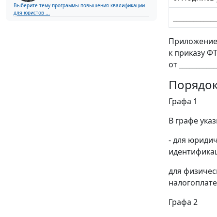
Выберите тему программы повышения квалификации
для юристов ...
___________
Приложение
к приказу Ф
от ___________
Порядок
Графа 1
В графе ука
- для юриди
идентифика
для физичес
налогоплате
Графа 2