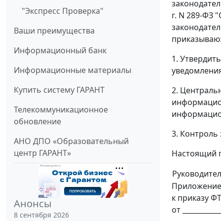
законодатель
"Экспресс Проверка"
г. N 289-ФЗ
законодател
Ваши преимущества
приказываю
Информационный банк
1. Утвердит
Информационные материалы
уведомления
Купить систему ГАРАНТ
2. Централь
информацион
Телекоммуникационное
информацион
обновление
3. Контроль
АНО ДПО «Образовательный
центр ГАРАНТ»
Настоящий п
Руководите
Приложение
к приказу Ф
Анонсы
от ___________
8 сентября 2026