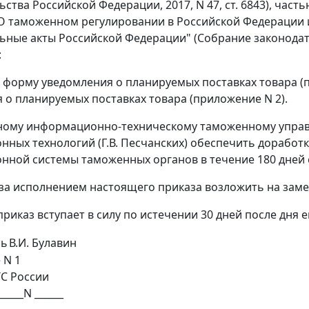
ства Российской Федерации, 2017, N 47, ст. 6843), часть
 "О таможенном регулировании в Российской Федерации 
ьные акты Российской Федерации" (Собрание законодател
:
ь форму уведомления о планируемых поставках товара 
 о планируемых поставках товара (приложение N 2).
ному информационно-техническому таможенному управл
ных технологий (Г.В. Песчанских) обеспечить доработ
ной системы таможенных органов в течение 180 дней со
 за исполнением настоящего приказа возложить на замес
риказ вступает в силу по истечении 30 дней после дня
ль
В.И. Булавин
 N 1
ТС России
_____N ______