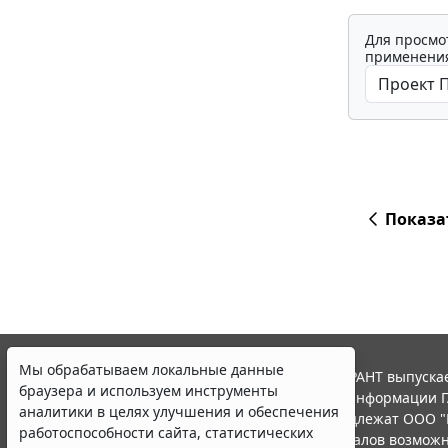
Для просмо
применения
Показа
Мы обрабатываем локальные данные
© ООО "НПП "ГАРАНТ-СЕРВИС", 2026. Система ГАРАНТ выпускае
браузера и используем инструменты
участниками Российской ассоциации правовой информации Г
аналитики в целях улучшения и обеспечения
Все права на материалы сайта ГАРАНТ.РУ принадлежат ООО "
работоспособности сайта, статистических
Полное или частичное воспроизведение материалов возможн