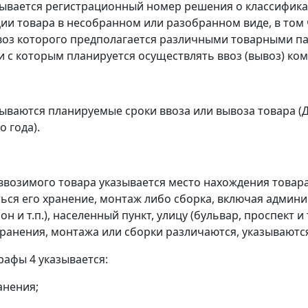
зывается регистрационный номер решения о классификац
ии товара в несобранном или разобранном виде, в том
воз которого предполагается различными товарными па
и с которым планируется осуществлять ввоз (вывоз) ко
зываются планируемые сроки ввоза или вывоза товара (
 года).
 ввозимого товара указывается место нахождения товар
ься его хранение, монтаж либо сборка, включая админ
он и т.п.), населенный пункт, улицу (бульвар, проспект и
хранения, монтажа или сборки различаются, указываются
рафы 4 указывается:
анения;