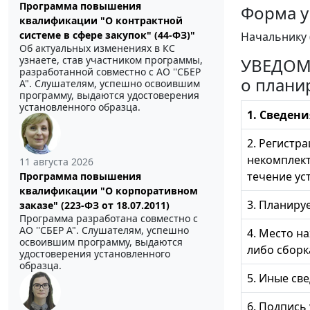
Программа повышения
Форма у
квалификации "О контрактной
системе в сфере закупок" (44-ФЗ)"
Начальнику 
Об актуальных изменениях в КС
узнаете, став участником программы,
УВЕДОМ
разработанной совместно с АО ''СБЕР
о плани
А". Слушателям, успешно освоившим
программу, выдаются удостоверения
установленного образца.
1. Сведени
2. Регистр
некомплект
11 августа 2026
течение ус
Программа повышения
квалификации "О корпоративном
3. Планиру
заказе" (223-ФЗ от 18.07.2011)
Программа разработана совместно с
АО ''СБЕР А". Слушателям, успешно
4. Место н
освоившим программу, выдаются
либо сборка
удостоверения установленного
образца.
5. Иные св
6. Подпись