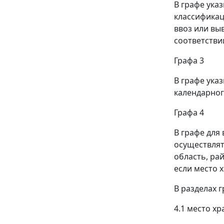
В графе ука
классификац
ввоз или вы
соответстви
Графа 3
В графе ука
календарного
Графа 4
В графе для
осуществлят
область, рай
если место 
В разделах г
4.1 место хр