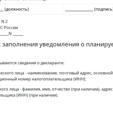
____ (должность)
________________ (подпись
 N 2
ТС России
_____N ______
 заполнения уведомления о планиру
зываются сведения о декларанте:
ческого лица - наименование, почтовый адрес, основно
ционный номер налогоплательщика (ИНН);
кого лица - фамилия, имя, отчество (при наличии), адр
льщика (ИНН) (при наличии).