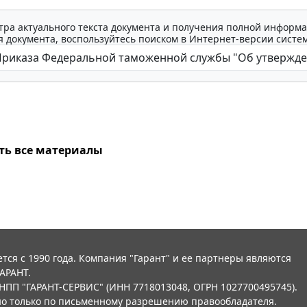
тра актуального текста документа и получения полной информа
 документа, воспользуйтесь поиском в Интернет-версии систе
ть все материалы
тся с 1990 года. Компания "Гарант" и ее партнеры являются
АРАНТ.
НПП "ГАРАНТ-СЕРВИС" (ИНН 7718013048, ОГРН 1027700495745).
о только по письменному разрешению правообладателя.