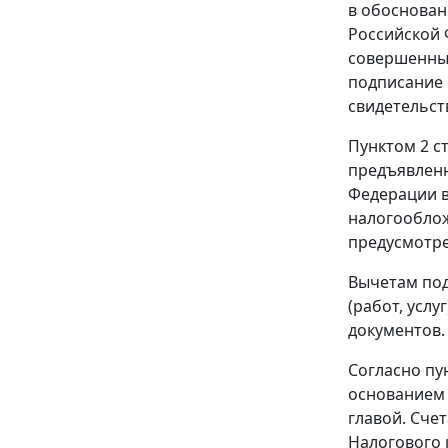
в обоснован
Российской 
совершенных
подписание 
свидетельст
Пунктом 2 с
предъявленн
Федерации в
налогооблож
предусмотр
Вычетам под
(работ, услу
документов.
Согласно
пу
основанием 
главой
.
Счет
Налогового 