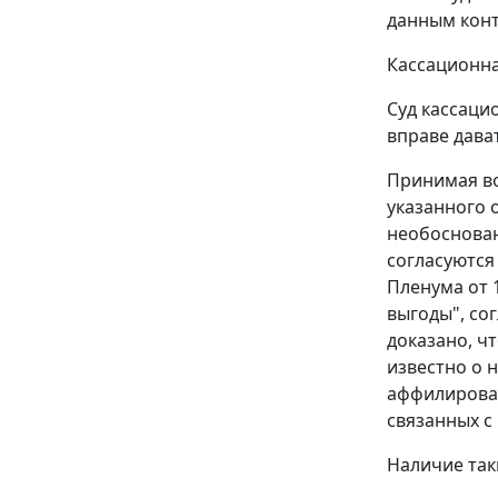
данным конт
Кассационна
Суд кассаци
вправе дава
Принимая во
указанного 
необоснован
согласуются
Пленума от 
выгоды", со
доказано, ч
известно о 
аффилирован
связанных с
Наличие так