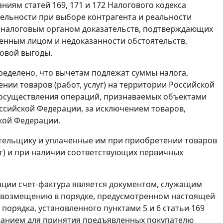
ваниям
статей 169
,
171
и
172
Налогового кодекса
льности при выборе контрагента и реальности
я налоговым органом доказательств, подтверждающих
енным лицом и недоказанности обстоятельств,
овой выгоды.
еделено, что вычетам подлежат суммы налога,
ии товаров (работ, услуг) на территории Российской
я осуществления операций, признаваемых объектами
ссийской Федерации, за исключением товаров,
кой Федерации.
тельщику и уплаченные им при приобретении товаров
слуг) и при наличии соответствующих первичных
рации
счет-фактура
является документом, служащим
и возмещению в порядке, предусмотренном настоящей
 порядка, установленного
пунктами 5
и
6 статьи 169
ованием для принятия предъявленных покупателю