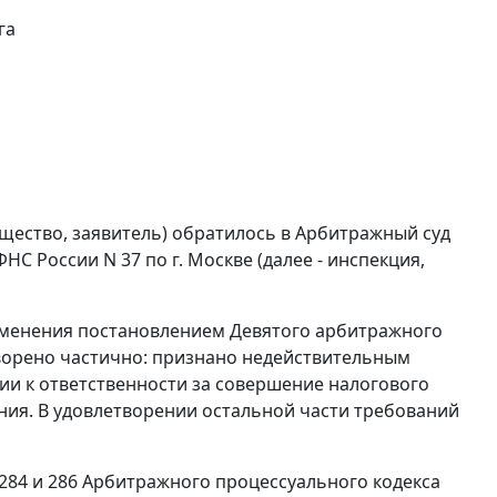
га
щество, заявитель) обратилось в Арбитражный суд
С России N 37 по г. Москве (далее - инспекция,
изменения
постановлением
Девятого арбитражного
творено частично: признано недействительным
нии к ответственности за совершение налогового
ния. В удовлетворении остальной части требований
 284
и
286
Арбитражного процессуального кодекса