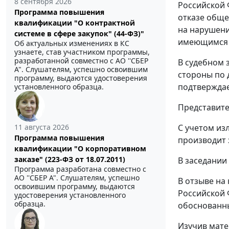
8 сентября 2026
Российской 
Программа повышения
отказе обще
квалификации "О контрактной
на нарушени
системе в сфере закупок" (44-ФЗ)"
имеющимся в
Об актуальных изменениях в КС
узнаете, став участником программы,
разработанной совместно с АО ''СБЕР
В судебном 
А". Слушателям, успешно освоившим
стороны по 
программу, выдаются удостоверения
подтвержда
установленного образца.
Представите
11 августа 2026
С учетом из
Программа повышения
производит 
квалификации "О корпоративном
заказе" (223-ФЗ от 18.07.2011)
В заседании
Программа разработана совместно с
АО ''СБЕР А". Слушателям, успешно
В отзыве на
освоившим программу, выдаются
Российской 
удостоверения установленного
образца.
обоснованны
Изучив мате