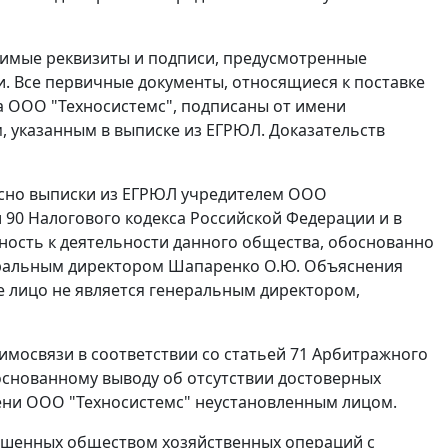
димые реквизиты и подписи, предусмотренные
. Все первичные документы, относящиеся к поставке
а ООО "Техносистемс", подписаны от имени
, указанным в выписке из ЕГРЮЛ. Доказательств
гласно выписки из ЕГРЮЛ учредителем ООО
 90
Налогового кодекса Российской Федерации и в
ность к деятельности данного общества, обоснованно
неральным директором Шапаренко О.Ю. Объяснения
е лицо не является генеральным директором,
аимосвязи в соответствии со
статьей 71
Арбитражного
основанному выводу об отсутствии достоверных
ени ООО "Техносистемс" неустановленным лицом.
ершенных обществом хозяйственных операций с