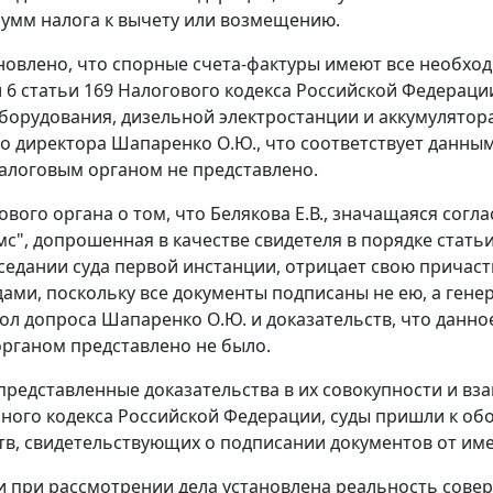
умм налога к вычету или возмещению.
новлено, что спорные счета-фактуры имеют все необхо
и
6 статьи 169
Налогового кодекса Российской Федерации
борудования, дизельной электростанции и аккумулятор
о директора Шапаренко О.Ю., что соответствует данным
алоговым органом не представлено.
ового органа о том, что Белякова Е.В., значащаяся со
мс", допрошенная в качестве свидетеля в порядке
статьи
седании суда первой инстанции, отрицает свою причаст
дами, поскольку все документы подписаны не ею, а ге
ол допроса Шапаренко О.Ю. и доказательств, что данно
рганом представлено не было.
представленные доказательства в их совокупности и вз
ного кодекса Российской Федерации, суды пришли к об
тв, свидетельствующих о подписании документов от им
и при рассмотрении дела установлена реальность сов