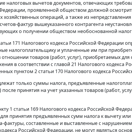
ие налоговых вычетов документов, отвечающих требо
Федерации, проявленной обществом должной осмотрите
 хозяйственных операций, а также из непредставлени
счетов-фактур вышеуказанного контрагента неустановл
вующих о получении обществом необоснованной налог
татьи 171
Налогового кодекса Российской Федерации опр
ые налогоплательщику и уплаченные им при приобретен
 отношении товаров (работ, услуг), приобретаемых дл
ения в соответствии с
главой 21
Налогового кодекса Ро
енных
пунктом 2 статьи 170
Налогового кодекса Российс
лежат только суммы налога, предъявленные налогопла
г) после принятия на учет указанных товаров (работ, у
нкту 1 статьи 169
Налогового кодекса Российской Феде
для принятия предъявленных сумм налога к вычету ил
а-фактуры
, составленные и выставленные с нарушением
кодекса Российской Федерации, не могут являться осн