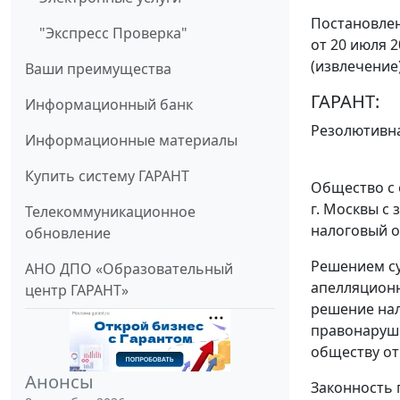
Постановлен
"Экспресс Проверка"
от 20 июля 2
(извлечение
Ваши преимущества
ГАРАНТ:
Информационный банк
Резолютивна
Информационные материалы
Купить систему ГАРАНТ
Общество с 
г. Москвы с
Телекоммуникационное
налоговый ор
обновление
Решением су
АНО ДПО «Образовательный
апелляционн
центр ГАРАНТ»
решение нал
правонаруше
обществу от
Анонсы
Законность 