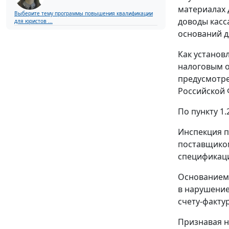
материалах 
Выберите тему программы повышения квалификации
доводы касс
для юристов ...
оснований д
Как установ
налоговым о
предусмотр
Российской 
По пункту 1
Инспекция п
поставщиком
спецификаци
Основанием 
в нарушени
счету-факту
Признавая н