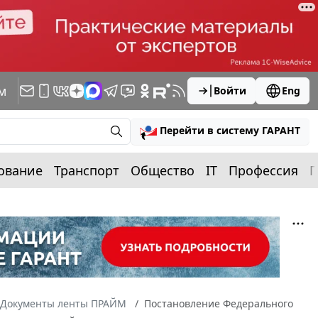
м
Войти
Eng
Перейти в систему ГАРАНТ
ование
Транспорт
Общество
IT
Профессия
П
Документы ленты ПРАЙМ
Постановление Федерального