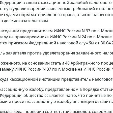
Федерации в связи с кассационной жалобой налогового о
ству в удовлетворении заявленных требований в полно
е судами норм материального права, а также на несоот
 деле доказательствам.
заседании представителем ИФНС России N 37 по г. Моск
делу на правопреемника ИФНС России N 24 по г. Москве 
ется
приказом
Федеральной налоговой службы от 30.04.2
ль заявителя против удовлетворения заявленного нало
ложенного, на основании
статьи 48
Арбитражного процес
замену ИФНС России N 37 по г. Москве на ИФНС России N 
 суда кассационной инстанции представитель налогово
 кассационную жалобу, представленном в порядке
статьи
Федерации, общество ссылается на то, что принятые по
ми и просит кассационную жалобу инспекции оставить
риалы дела, проверив соответствие выводов, содержащ