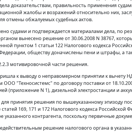
дела доказательствам, правильность применения судам
ационной жалобы и возражений относительно них, заслу
ля отмены обжалуемых судебных актов.
лено судами и подтверждается материалами дела, по р
рганом вынесено решение от 30.06.2008 N 38767, котор
енной
пунктом 1 статьи 122
Налогового кодекса Российс
Федерации, обществу доначислены пени и штрафы, а та
.2.2.3 мотивировочной части решения.
ришла к выводу о неправомерном принятии к вычету НДС
 ООО "Техносистемс" по договору поставки от 18.10.200
ей (приложение N 1), дизельной электростанции и акку
для принятия решения по вышеуказанному эпизоду пос
е
статей 169
,
171
и
172
Налогового кодекса Российской 
ре указанного контрагента, поскольку первичные доку
едействительным решение налогового органа в указанн