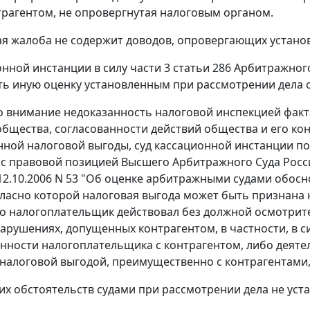
рагентом, не опровергнутая налоговым органом.
я жалоба не содержит доводов, опровергающих установ
онной инстанции в силу
части 3 статьи 286
Арбитражного
ть иную оценку установленным при рассмотрении дела 
 внимание недоказанность налоговой инспекцией факт
общества, согласованности действий общества и его ко
ной налоговой выгоды, суд кассационной инстанции пол
 с правовой позицией Высшего Арбитражного Суда Рос
12.10.2006 N 53 "Об оценке арбитражными судами обо
гласно которой налоговая выгода может быть признана
то налогоплательщик действовал без должной осмотрит
нарушениях, допущенных контрагентом, в частности, в 
ности налогоплательщика с контрагентом, либо деяте
 налоговой выгодой, преимущественно с контрагентами
их обстоятельств судами при рассмотрении дела не уст