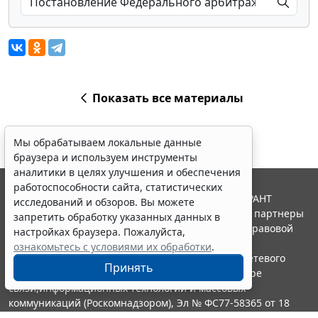
Показать все материалы
Мы обрабатываем локальные данные
браузера и используем инструменты
аналитики в целях улучшения и обеспечения
работоспособности сайта, статистических
© ООО "НПП "ГАРАНТ-СЕРВИС", 2026. Система ГАРАНТ
исследований и обзоров. Вы можете
выпускается с 1990 года. Компания "Гарант" и ее партнеры
запретить обработку указанных данных в
являются участниками Российской ассоциации правовой
настройках браузера. Пожалуйста,
информации ГАРАНТ.
ознакомьтесь с условиями их обработки
.
Портал ГАРАНТ.РУ зарегистрирован в качестве сетевого
Принять
издания Федеральной службой по надзору в сфере
связи,информационных технологий и массовых
коммуникаций (Роскомнадзором), Эл № ФС77-58365 от 18
июня 2014 года.