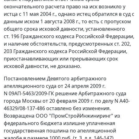
окончательного расчета право на иск возникло у
истца с 11 мая 2004 г., однако истец обратился в суд с
данным иском 1 августа 2008 г., то есть c пропуском
общего срока исковой давности, установленного
ст. 196
Гражданского кодекса Российской Федерации,
и наличие обстоятельств, предусмотренных
ст. 202
,
203
Гражданского кодекса Российской Федерации,
приостанавливающих или прерывающих срок
исковой давности, не доказано.
Постановлением
Девятого арбитражного
апелляционного суда от 24 апреля 2009 г.
N 09АП-5463/2009-ГК решение Арбитражного суда
города Москвы от 20 февраля 2009 г. по делу N А40-
46329/08-137-486 оставлено без изменения.
Возвращена ООО "ПромСтройИнжиниринг" из
федерального бюджета излишне уплаченная
государственная пошлина по апелляционной
жалобе в размере 1000 руб. (т. 3, л.д. 146-147).