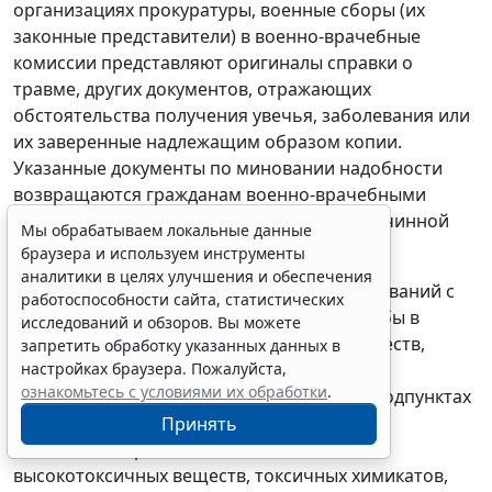
организациях прокуратуры, военные сборы (их
законные представители) в военно-врачебные
комиссии представляют оригиналы справки о
травме, других документов, отражающих
обстоятельства получения увечья, заболевания или
их заверенные надлежащим образом копии.
Указанные документы по миновании надобности
возвращаются гражданам военно-врачебными
комиссиями вместе с заключениями о причинной
Мы обрабатываем локальные данные
связи увечий, заболеваний.
браузера и используем инструменты
аналитики в целях улучшения и обеспечения
При определении причинной связи заболеваний с
работоспособности сайта, статистических
исполнением обязанностей военной службы в
исследований и обзоров. Вы можете
условиях воздействия радиоактивных веществ,
запретить обработку указанных данных в
настройках браузера. Пожалуйста,
источников ионизирующего излучения (за
ознакомьтесь с условиями их обработки
.
исключением случаев, перечисленных, в подпунктах
"в" и "г" пункта 94 настоящего Положения),
Принять
компонентов ракетных топлив и иных
высокотоксичных веществ, токсичных химикатов,