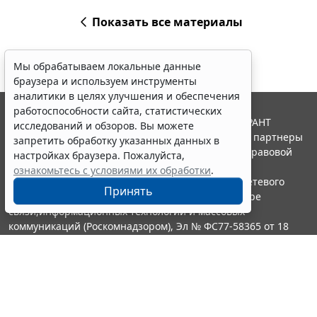
Показать все материалы
Мы обрабатываем локальные данные
браузера и используем инструменты
аналитики в целях улучшения и обеспечения
работоспособности сайта, статистических
© ООО "НПП "ГАРАНТ-СЕРВИС", 2026. Система ГАРАНТ
исследований и обзоров. Вы можете
выпускается с 1990 года. Компания "Гарант" и ее партнеры
запретить обработку указанных данных в
являются участниками Российской ассоциации правовой
настройках браузера. Пожалуйста,
информации ГАРАНТ.
ознакомьтесь с условиями их обработки
.
Портал ГАРАНТ.РУ зарегистрирован в качестве сетевого
Принять
издания Федеральной службой по надзору в сфере
связи,информационных технологий и массовых
коммуникаций (Роскомнадзором), Эл № ФС77-58365 от 18
июня 2014 года.
16+
Контакты
8-800-200-88-88