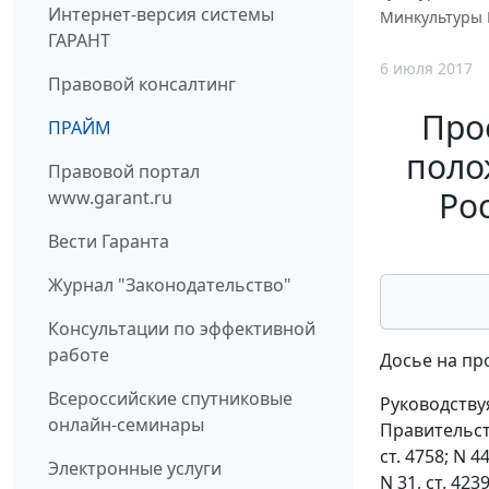
Интернет-версия системы
Минкультуры Р
ГАРАНТ
6 июля 2017
Правовой консалтинг
Про
ПРАЙМ
поло
Правовой портал
Ро
www.garant.ru
Вести Гаранта
Журнал "Законодательство"
Консультации по эффективной
работе
Досье на пр
Всероссийские спутниковые
Руководству
онлайн-семинары
Правительст
ст. 4758; N 44
Электронные услуги
N 31, ст. 4239