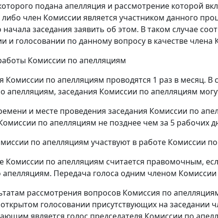
оторого подана апелляция и рассмотрение которой вкл
 либо член Комиссии является участником данного проц
о начала заседания заявить об этом. В таком случае со
и и голосовании по данному вопросу в качестве члена 
 работы Комиссии по апелляциям
ия Комиссии по апелляциям проводятся 1 раз в месяц. В
о апелляциям, заседания Комиссии по апелляциям могу
 времени и месте проведения заседания Комиссии по а
Комиссии по апелляциям не позднее чем за 5 рабочих дн
омиссии по апелляциям участвуют в работе Комиссии по
ие Комиссии по апелляциям считается правомочным, если
 апелляциям. Передача голоса одним членом Комиссии 
льтатам рассмотрения вопросов Комиссия по апелляц
 открытом голосовании присутствующих на заседании ч
ающим является голос председателя Комиссии по апел