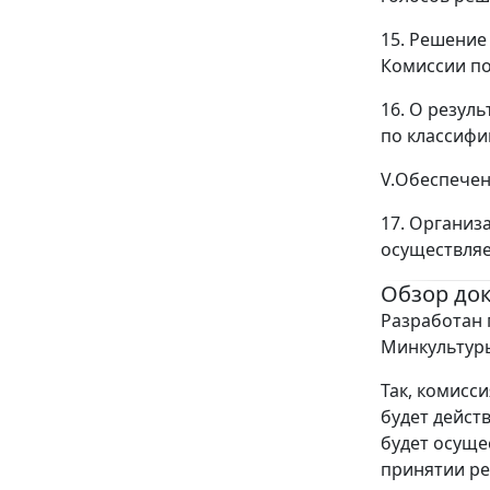
15. Решение
Комиссии по
16. О резул
по классифи
V.Обеспечен
17. Организ
осуществляе
Обзор до
Разработан 
Минкультуры
Так, комисс
будет дейст
будет осуще
принятии ре