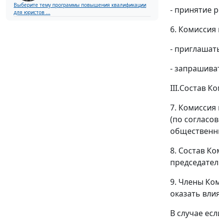
Выберите тему программы повышения квалификации
- принятие 
для юристов ...
6. Комиссия
- приглашат
- запрашива
III.Состав 
7. Комиссия
(по согласо
общественн
8. Состав К
председател
9. Члены Ко
оказать вли
В случае ес