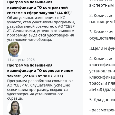
Программа повышения
экспертным 
квалификации "О контрактной
системе в сфере закупок" (44-ФЗ)"
2. Комиссия
Об актуальных изменениях в КС
настоящим 
узнаете, став участником программы,
разработанной совместно с АО ''СБЕР
А". Слушателям, успешно освоившим
3. Комиссия
программу, выдаются удостоверения
осуществляе
установленного образца.
II.Цели и ф
4. Комиссия
11 августа 2026
классификац
Программа повышения
установленн
квалификации "О корпоративном
заказе" (223-ФЗ от 18.07.2011)
классификац
Программа разработана совместно с
трассы и пл
АО ''СБЕР А". Слушателям, успешно
35473) (дале
освоившим программу, выдаются
удостоверения установленного
образца.
5. Для дост
- рассмотре