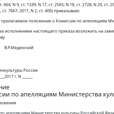
ст. 664; N 9, ст. 1339; N 17, ст. 2565; N 18, ст. 2728; N 20, ст. 2
2, ст. 7667; 2017, N 2, ст. 406) приказываю:
ь прилагаемое положение о Комиссии по апелляциям Ми
 за исполнением настоящего приказа возложить на зам
ву.
В.Р.Мединский
е
инкультуры России
___2017 г. N ______
ние
сии по апелляциям Министерства ку
ложения
 по апелляциям Министерства культуры Российской Феде