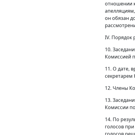
отношении к
апелляциям,
он обязан д
рассмотрени
IV. Порядок
10. Заседан
Комиссией п
11. О дате,
секретарем 
12. Члены К
13. Заседан
Комиссии по
14. По резу
голосов при
голосов реш