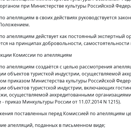
органом при Министерстве культуры Российской Федер
 по апелляциям в своих действиях руководствуется зако
Положением.
 по апелляциям действует как постоянный экспертный о
тся на принципах добровольности, самостоятельности 
ункции Комиссии по апелляциям
 по апелляциям создаётся с целью рассмотрения апелл
ии объектов туристкой индустрии, осуществляемой ак
ом приказом Министерства культуры Российской Федера
ии объектов туристской индустрии, включающих гости
яжи, осуществляемой аккредитованными организациями"
е - приказ Минкультуры России от 11.07.2014 N 1215).
ижения поставленных перед Комиссией по апелляциям ц
ние апелляций, поданных в письменном виде;