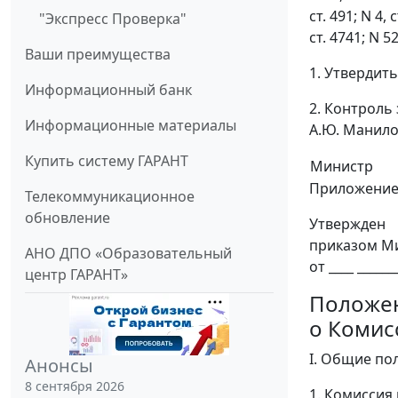
ст. 491; N 4, 
"Экспресс Проверка"
ст. 4741; N 5
Ваши преимущества
1. Утвердит
Информационный банк
2. Контроль
Информационные материалы
А.Ю. Манило
Купить систему ГАРАНТ
Министр
Приложени
Телекоммуникационное
обновление
Утвержден
приказом М
АНО ДПО «Образовательный
от ____ ______
центр ГАРАНТ»
Положе
о Комис
I. Общие по
Анонсы
8 сентября 2026
1. Комиссия