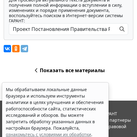
получения полной информации о вступлении в силу,
изменениях и порядке применения документа,
воспользуйтесь поиском в Интернет-версии системы
ГАРАНТ:
Показать все материалы
Мы обрабатываем локальные данные
браузера и используем инструменты
аналитики в целях улучшения и обеспечения
работоспособности сайта, статистических
© ООО "НПП "ГАРАНТ-СЕРВИС", 2026. Система ГАРАНТ
исследований и обзоров. Вы можете
выпускается с 1990 года. Компания "Гарант" и ее партнеры
запретить обработку указанных данных в
являются участниками Российской ассоциации правовой
настройках браузера. Пожалуйста,
информации ГАРАНТ.
ознакомьтесь с условиями их обработки
.