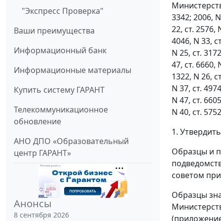
Министерств
"Экспресс Проверка"
3342; 2006, N 
22, ст. 2576, 
Ваши преимущества
4046, N 33, ст
Информационный банк
N 25, ст. 3172
47, ст. 6660, 
Информационные материалы
1322, N 26, ст
N 37, ст. 4974
Купить систему ГАРАНТ
N 47, ст. 6605
Телекоммуникационное
N 40, ст. 57
обновление
1. Утвердить
АНО ДПО «Образовательный
Образцы и п
центр ГАРАНТ»
подведомств
советом при
Образцы зна
Анонсы
Министерств
8 сентября 2026
(приложение