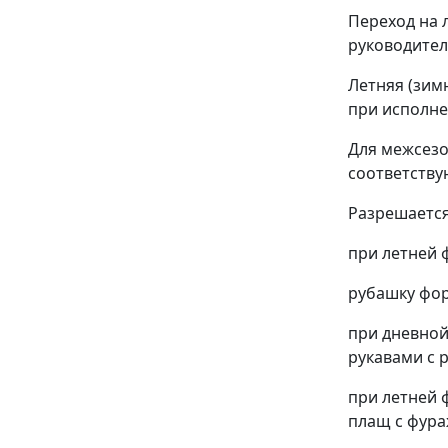
Переход на 
руководител
Летняя (зим
при исполне
Для межсезо
соответству
Разрешается
при летней 
рубашку фор
при дневной
рукавами с р
при летней 
плащ с фура