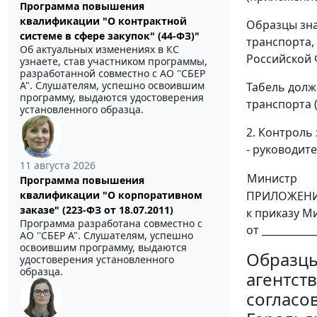
Программа повышения
квалификации "О контрактной
Образцы зна
системе в сфере закупок" (44-ФЗ)"
транспорта,
Об актуальных изменениях в КС
Российской 
узнаете, став участником программы,
разработанной совместно с АО ''СБЕР
А". Слушателям, успешно освоившим
Табель долж
программу, выдаются удостоверения
транспорта 
установленного образца.
2. Контроль
- руководит
11 августа 2026
Министр
Программа повышения
ПРИЛОЖЕНИ
квалификации "О корпоративном
заказе" (223-ФЗ от 18.07.2011)
к приказу М
Программа разработана совместно с
от __________
АО ''СБЕР А". Слушателям, успешно
освоившим программу, выдаются
Образцы
удостоверения установленного
образца.
агентст
согласо