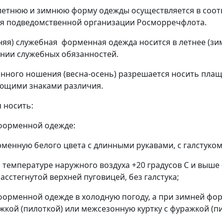
летнюю и зимнюю форму одежды осуществляется в соот
я подведомственной организации Росморречфлота.
няя) служебная форменная одежда носится в летнее (зи
нии служебных обязанностей.
нного ношения (весна-осень) разрешается носить плащ
ющими знаками различия.
 носить:
форменной одежде:
менную белого цвета с длинными рукавами, с галстуком,
 температуре наружного воздуха +20 градусов С и выше
асстегнутой верхней пуговицей, без галстука;
форменной одежде в холодную погоду, а при зимней фо
жкой (пилоткой) или межсезонную куртку с фуражкой (пи