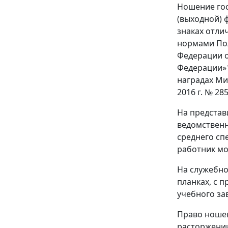
Ношение гос
(выходной) 
знаках отли
нормами Пол
Федерации о
Федерации»
наградах Ми
2016 г. № 285
На представ
ведомственн
среднего сп
работник мо
На служебно
планках, с 
учебного за
Право ноше
расторжении