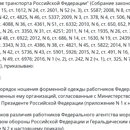
е транспорта Российской Федерации" (Собрание законод
15, ст. 1612, N 24, ст. 2601, N 52 (ч. 3), ст. 5587; 2008, N 8, ст
N 42, ст. 4825, N 46, ст. 5337; 2009, N 3, ст. 378, N 4, ст. 506, N 
. 4088, N 36, ст. 4361, N 51, ст. 6332; 2010, N 6, ст. 650, 652, 
, N 26, ст. 3350, N 31, ст. 4251; 2011, N 14, ст. 1935, N 26, ст.
N 48, ст. 6922; 2012, N 6, ст. 686, N 14, ст. 1630, N 19, ст. 2439
. 3343, N 33, ст. 4386, N 38, ст. 4821, N 45, ст. 5822; 2014, N 12
, N 42, ст. 5736, N 43, ст. 5901, 5926; 2015, N 2, ст. 491, N 16, 
, N 49, ст. 6976; 2016, N 1 (ч. 2), ст. 242, N 2 (ч. 1), ст. 325, N 
52), приказываю:
:
орядок ношения форменной одежды работников Федерал
енных ему организаций, согласованные с Министерств
 Президенте Российской Федерации (приложение N 1 к 
ков различия работников Федерального агентства морс
ом обороны Российской Федерации и Геральдическим 
 N 2 к настоящему приказу).