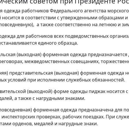
ическим советом при Президенте Ро
я одежда работников Федерального агентства морского
 носится в соответствии с утвержденными образцами и 
повседневную), а также соответственно на летнюю и 
дежда для работников всех подведомственных организ
устанавливается единого образца.
льская (выходная) форменная одежда предназначается 
реговорах, межведомственных совещаниях, торжествен
няя) представительская (выходная) форменная одежда но
ых условий при исполнении служебных обязанностей.
вительской (выходной) форме одежды пиджак носится с
далей, а также с нагрудными знаками.
повседневная) форменная одежда предназначена для по
 инспекторских проверках, рабочих поездках. При служ
нтами орденов, медалей и нагрудные знаки.