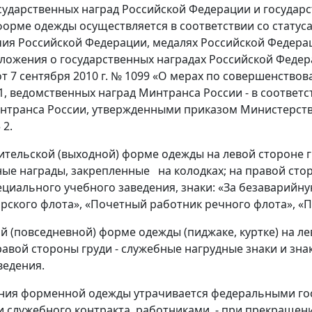
ударственных наград Российской Федерации и государс
форме одежды осуществляется в соответствии со стату
чия Российской Федерации, медалях Российской Федера
ожения о государственных наградах Российской Федер
т 7 сентября 2010 г. № 1099 «О мерах по совершенство
1, ведомственных наград Минтранса России - в 
нтранса России, утвержденными приказом Министерств
 2.
ительской (выходной) форме одежды на левой стороне г
ые награды, закрепленные на колодках; на правой стор
ециального учебного заведения, знаки: «За безаварийн
рского флота», «Почетный работник речного флота», «П
й (повседневной) форме одежды (пиджаке, куртке) на ле
правой стороны груди - служебные нагрудные знаки и зн
ведения.
ния форменной одежды утрачивается федеральными го
 служебного контракта, работниками - при прекращени