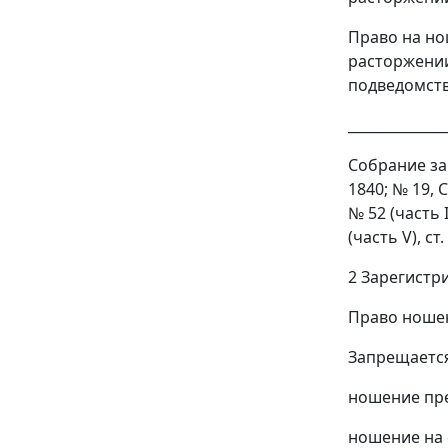
Право на н
расторжении
подведомств
______________
Собрание зак
1840; № 19, СТ
№ 52 (часть I
(часть V), ст
2 Зарегистр
Право ношен
Запрещается
ношение пре
ношение на 