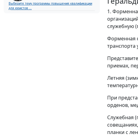
Геральд
Выберите тему программы повышения квалификации
для юристов ...
1. Форменна
организаций
служебную (
Форменная о
транспорта 
Представите
приемах, пе
Летняя (зим
температурн
При предста
орденов, ме
Служебная (
совещаниях,
планки с ле