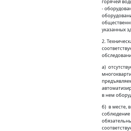
горячей вод
- оборудова
оборудовани
общественны
указанных з
2. Техничес
соответству
обследовани
а) отсутств
многокварти
предъявляе
автоматизир
в нем обору
б) в месте,
соблюдение 
обязательны
соответству