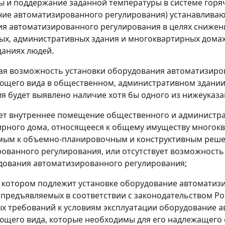
ы и поддержание заданной температуры в системе горя
ние автоматизированного регулирования) устанавливаю
я автоматизированного регулирования в целях снижени
х, административных здания и многоквартирных домах
даниях людей.
кая возможность установки оборудования автоматизиро
ющего вида в общественном, административном здании и
я будет выявлено наличие хотя бы одного из нижеуказа
ует внутреннее помещение общественного и администр
рного дома, относящееся к общему имуществу многок
мым к объемно-планировочным и конструктивным реше
ованного регулирования, или отсутствует возможност
дования автоматизированного регулирования;
 в котором подлежит установке оборудование автомати
предъявляемых в соответствии с законодательством Р
х требований к условиям эксплуатации оборудование 
ющего вида, которые необходимы для его надлежащего 