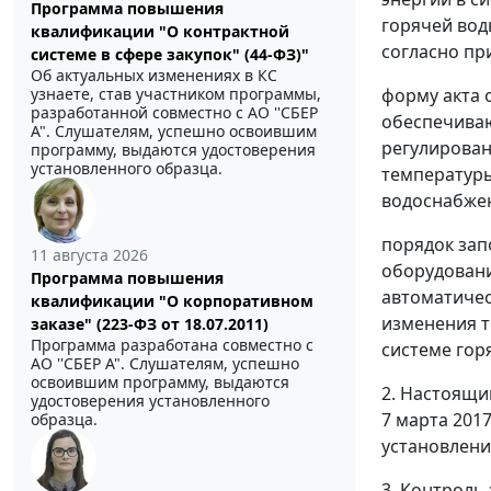
Программа повышения
горячей вод
квалификации "О контрактной
согласно пр
системе в сфере закупок" (44-ФЗ)"
Об актуальных изменениях в КС
форму акта 
узнаете, став участником программы,
разработанной совместно с АО ''СБЕР
обеспечиваю
А". Слушателям, успешно освоившим
регулирован
программу, выдаются удостоверения
установленного образца.
температуры
водоснабжен
порядок зап
11 августа 2026
оборудовани
Программа повышения
автоматичес
квалификации "О корпоративном
изменения т
заказе" (223-ФЗ от 18.07.2011)
Программа разработана совместно с
системе гор
АО ''СБЕР А". Слушателям, успешно
освоившим программу, выдаются
2. Настоящи
удостоверения установленного
7 марта 201
образца.
установлени
3. Контроль