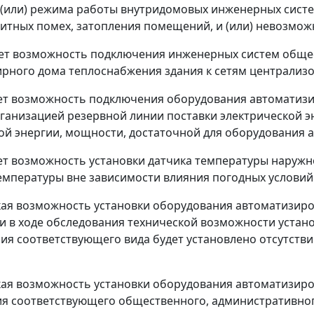
 (или) режима работы внутридомовых инженерных систе
итных помех, затопления помещений, и (или) невозможн
ует возможность подключения инженерных систем обще
рного дома теплоснабжения здания к сетям централиз
ует возможность подключения оборудования автоматизи
рганизацией резервной линии поставки электрической 
ой энергии, мощности, достаточной для оборудования 
ует возможность установки датчика температуры наруж
емпературы вне зависимости влияния погодных условий
кая возможность установки оборудования автоматизир
ли в ходе обследования технической возможности уста
ия соответствующего вида будет установлено отсутствие
кая возможность установки оборудования автоматизиро
я соответствующего общественного, административног