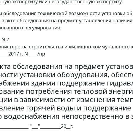
нную экспертизу или негосударственную экспертизу.
ты обследования технической возможности установки 
 в акте обследования на предмет установления наличи
ованного регулирования.
 N 2
инистерства строительства и жилищно-коммунального 
____ 2017 г. N ____/пр
кта обследования на предмет устано
ости установки оборудования, обесп
абжения здания поддержание гидрав
ование потребления тепловой энерги
ции в зависимости от изменения тем
вление горячей воды и поддержание 
о водоснабжения непосредственно в 
_______________ "___"__________20__г.