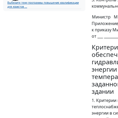
Выберите тему программы повышения квалификации
коммунально
для юристов ...
Министр
М
Приложение
к приказу М
от ___ _______
Критери
обеспеч
гидравл
энергии
темпера
заданно
здании
1. Критерии
теплоснабже
энергии в с