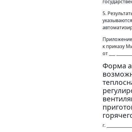
государстве
5. Результа
указываются
автоматизир
Приложение
к приказу М
от ___ _______
Форма а
возможн
теплосн
регулир
вентиля
пригото
горячег
г. ___________