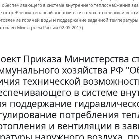
, обеспечивающего в системе внутреннего теплоснабжения зд
е потребления тепловой энергии в системах отопления и вент
готовление горячей воды и поддержание заданной температуры
отовлен Минстроем России 02.05.2017)
оект Приказа Министерства с
ммунального хозяйства РФ "О
ичия технической возможност
еспечивающего в системе вну
ия поддержание гидравлическ
гулирование потребления теп
отопления и вентиляции в за
ратуры наружного воздуха, п