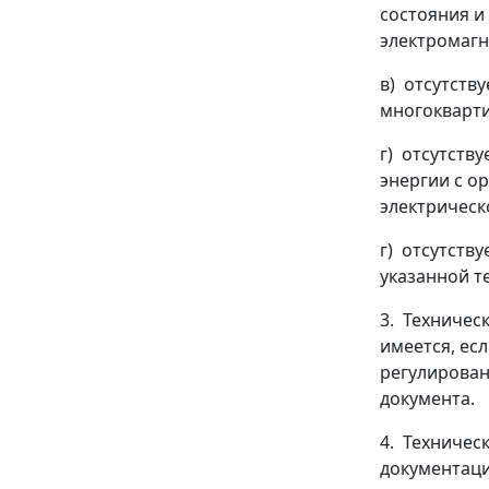
состояния и
электромагн
в) отсутств
многокварти
г) отсутств
энергии с о
электрическ
г) отсутств
указанной т
3. Техничес
имеется, ес
регулирован
документа.
4. Техничес
документаци