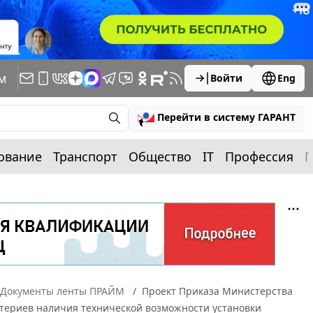
м
Войти
Eng
Перейти в систему ГАРАНТ
ование
Транспорт
Общество
IT
Профессия
П
Документы ленты ПРАЙМ
Проект Приказа Министерства
териев наличия технической возможности установки