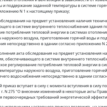
ы и поддержание заданной температуры в системе горя
иложению N 1 к настоящему приказу;
обследования на предмет установления наличия технич
щего в системе внутреннего теплоснабжения здания п
ие потребления тепловой энергии в системах отоплени
 наружного воздуха, приготовление горячей воды и по
ия непосредственно в здании согласно приложению N 2
олнения акта обследования на предмет установления н
я, обеспечивающего в системе внутреннего теплоснаб
кое регулирование потребления тепловой энергии в сис
емпературы наружного воздуха, приготовление горячей
ячего водоснабжения непосредственно в здании соглас
й приказ вступает в силу с момента вступления в силу 
7 г. N 275 "О внесении изменений в некоторые акты Пр
я первоочередных требований энергетической эффектив
 за исполнением настоящего приказа возложить на зам