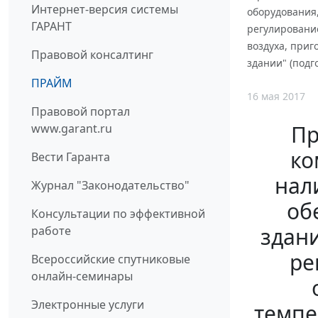
Интернет-версия системы
оборудования
ГАРАНТ
регулировани
воздуха, при
Правовой консалтинг
здании" (подг
ПРАЙМ
16 мая 2017
Правовой портал
Пр
www.garant.ru
ко
Вести Гаранта
нал
Журнал "Законодательство"
об
Консультации по эффективной
здан
работе
ре
Всероссийские спутниковые
онлайн-семинары
Электронные услуги
темпе