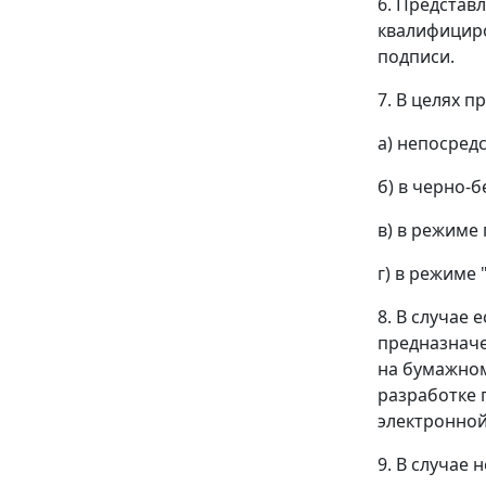
6. Представ
квалифициро
подписи.
7. В целях 
а) непосред
б) в черно-
в) в режиме
г) в режиме
8. В случае
предназначе
на бумажном
разработке 
электронной
9. В случае