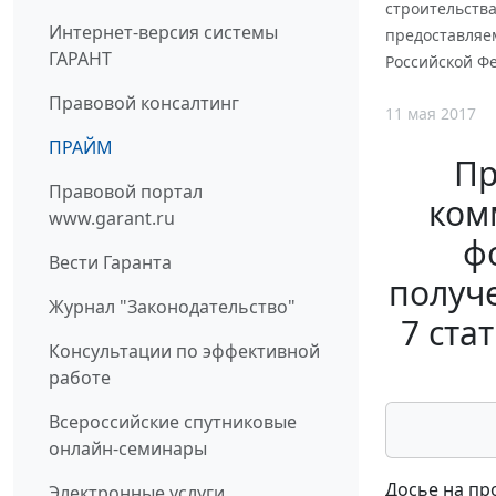
строительств
Интернет-версия системы
предоставляем
ГАРАНТ
Российской Фе
Правовой консалтинг
11 мая 2017
ПРАЙМ
Пр
Правовой портал
ком
www.garant.ru
ф
Вести Гаранта
получе
Журнал "Законодательство"
7 ста
Консультации по эффективной
работе
Всероссийские спутниковые
онлайн-семинары
Досье на пр
Электронные услуги