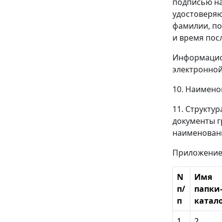
подписью на
удостоверяю
фамилии, по
и время пос
Информацион
электронной
10. Наимено
11. Структу
документы г
наименовани
Приложени
N
Имя
п/
папки
п
катал
1
2