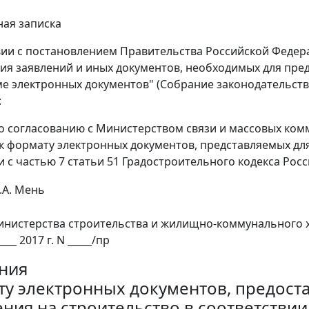
ая записка
вии с постановлением Правительства Российской Федерац
ия заявлений и иных документов, необходимых для пре
ме электронных документов" (Собрание законодательства 
:
о согласованию с Министерством связи и массовых ко
к формату электронных документов, представляемых для
и с частью 7 статьи 51 Градостроительного кодекса Рос
.А. Мень
нистерства строительства и жилищно-коммунального 
____ 2017 г. N _____/пр
ния
ту электронных документов, предост
ния на строительство в соответствии 