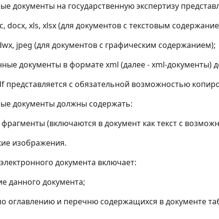
ные документы на государственную экспертизу представ
 doc, docx, xls, xlsx (для документов с текстовым содерж
 dwx, jpeg (для документов с графическим содержанием);
онные документы в формате xml (далее - xml-документы)
df представляется с обязательной возможностью копиро
ные документы должны содержать:
е фрагменты (включаются в документ как текст с возмож
кие изображения.
а электронного документа включает:
ие данного документа;
 по оглавлению и перечню содержащихся в документе та