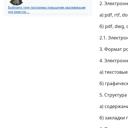
2. Электрон
Выберите тему программы повышения квалификации
для юристов ...
а) pdf, rtf,
б) pdf, dwg,
2.1. Электр
3. Формат p
4. Электрон
а) текстовы
б) графичес
5. Структур
а) содержан
б) закладки