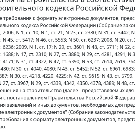
роительного кодекса Российской Фе
е требования к формату электронных документов, предст
ельного кодекса Российской Федерации (Собрание законо
; 2006, N 1, ст. 10; N 1, ст. 21; N 23, ст. 2380; N 31, ст. 3442; N
; N 45, ст. 5417; N 46, ст. 5553; N 50, ст. 6237; 2008, N 20, ст. 
. 6236; 2009, N 1, ст. 17; N 29, ст. 3601; N 48, ст. 5711; N 52, 
. 1688; N 17, ст. 2310; N 27, ст. 3880; N 29, ст. 4281, 4291; N 
. 4171; N 31, ст. 4322; N 47, ст. 6390; N 53, ст. 7614, 7619, 764
3480; N 30, ст. 4040, 4080; N 43, ст. 5452; N 52, ст. 6961, 6983;
87; N 30, ст. 4218, 4220, 4225; N 42, ст. 5615; N 43, ст. 5799, 5
N 27, ст. 3967; N 29, ст. 4339, 4342, 4350, 4378, 4389; N 48, ст.
ешения на строительство (далее - предоставляемых для
и с постановлением Правительства Российской Федераци
ия заявлений и иных документов, необходимых для пре
ме электронных документов" (Собрание законодательства 
требования к формату электронных документов, предст
во.