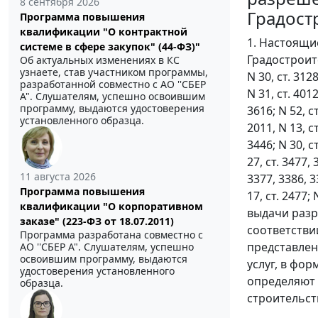
8 сентября 2026
Градост
Программа повышения
квалификации "О контрактной
1. Настоящи
системе в сфере закупок" (44-ФЗ)"
Градостроит
Об актуальных изменениях в КС
узнаете, став участником программы,
N 30, ст. 3128
разработанной совместно с АО ''СБЕР
N 31, ст. 4012
А". Слушателям, успешно освоившим
программу, выдаются удостоверения
3616; N 52, ст
установленного образца.
2011, N 13, ст
3446; N 30, ст
27, ст. 3477, 
11 августа 2026
3377, 3386, 33
Программа повышения
17, ст. 2477; 
квалификации "О корпоративном
выдачи разр
заказе" (223-ФЗ от 18.07.2011)
соответстви
Программа разработана совместно с
представлен
АО ''СБЕР А". Слушателям, успешно
освоившим программу, выдаются
услуг, в фор
удостоверения установленного
определяют 
образца.
строительст