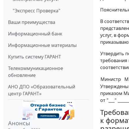
Пояснительн
"Экспресс Проверка"
В соответст
Ваши преимущества
представлен
Информационный банк
услуг, в фор
приказываю
Информационные материалы
Утвердить п
Купить систему ГАРАНТ
требования 
соответстви
Телекоммуникационное
обновление
Министр
М
Утверждены
АНО ДПО «Образовательный
приказом Ми
центр ГАРАНТ»
от "___" _____
Требова
к форма
Анонсы
разреше