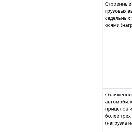
Строенные 
грузовых а
седельных 
осями (нагр
Сближенные
автомобиле
прицепов и
более трех
(нагрузка н