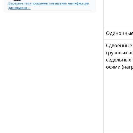
Выберите тему программы повышения квалификации
для юристов ...
Одиночны
Сдвоенные 
грузовых а
седельных 
осями (нагр