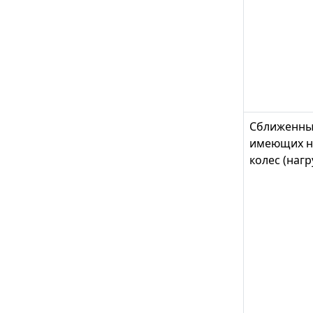
Сближенные
имеющих на
колес (нагр