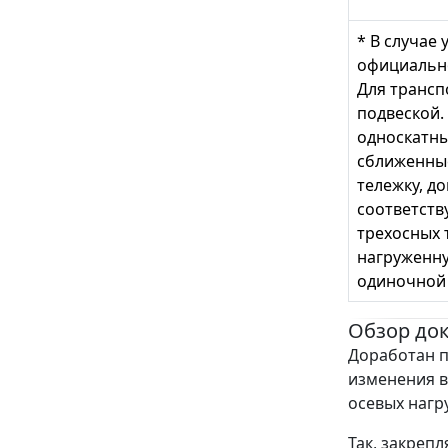
* В случае
официально
Для трансп
подвеской. 
односкатны
сближенные
тележку, д
соответств
трехосных 
нагруженну
одиночной 
Обзор до
Доработан п
изменения в
осевых нагр
Так, закреп