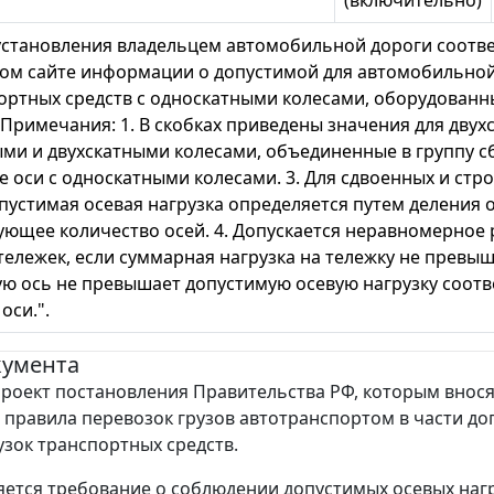
 установления владельцем автомобильной дороги соотв
м сайте информации о допустимой для автомобильной д
ортных средств с односкатными колесами, оборудован
Примечания: 1. В скобках приведены значения для двухск
ми и двухскатными колесами, объединенные в группу сб
 оси с односкатными колесами. 3. Для сдвоенных и ст
опустимая осевая нагрузка определяется путем деления 
ующее количество осей. 4. Допускается неравномерное 
тележек, если суммарная нагрузка на тележку не превыш
ю ось не превышает допустимую осевую нагрузку соотв
оси.".
кумента
роект постановления Правительства РФ, которым внося
 правила перевозок грузов автотранспортом в части д
узок транспортных средств.
ляется требование о соблюдении допустимых осевых наг