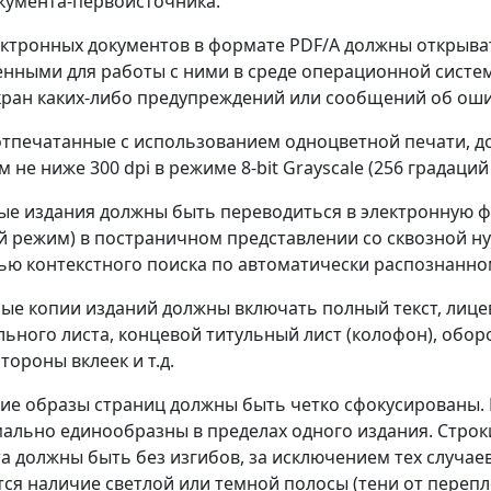
окумента-первоисточника.
ектронных документов в формате PDF/A должны открыва
нными для работы с ними в среде операционной систем
кран каких-либо предупреждений или сообщений об оши
 отпечатанные с использованием одноцветной печати, 
не ниже 300 dpi в режиме 8-bit Grayscale (256 градаций 
е издания должны быть переводиться в электронную фо
й режим) в постраничном представлении со сквозной н
ю контекстного поиска по автоматически распознанном
ные копии изданий должны включать полный текст, лице
льного листа, концевой титульный лист (колофон), обо
тороны вклеек и т.д.
кие образы страниц должны быть четко сфокусированы.
ально единообразны в пределах одного издания. Строк
та должны быть без изгибов, за исключением тех случае
тся наличие светлой или темной полосы (тени от перепл