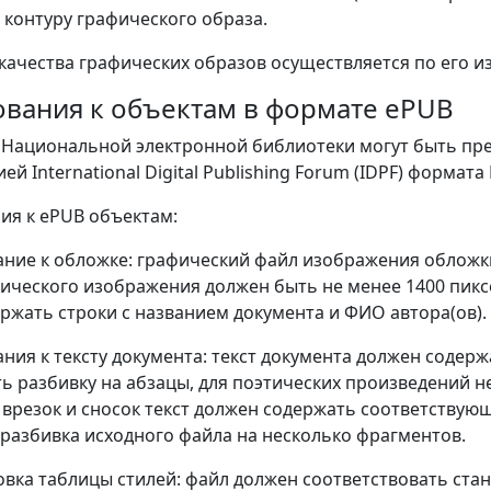
 контуру графического образа.
 качества графических образов осуществляется по его
ебования к объектам в формате еPUB
 Национальной электронной библиотеки могут быть пре
й International Digital Publishing Forum (IDPF) формата
ния к еPUB объектам:
вание к обложке: графический файл изображения обложки
ического изображения должен быть не менее 1400 пик
ржать строки с названием документа и ФИО автора(ов).
ания к тексту документа: текст документа должен содерж
ь разбивку на абзацы, для поэтических произведений не
 врезок и сносок текст должен содержать соответствующ
 разбивка исходного файла на несколько фрагментов.
товка таблицы стилей: файл должен соответствовать ста