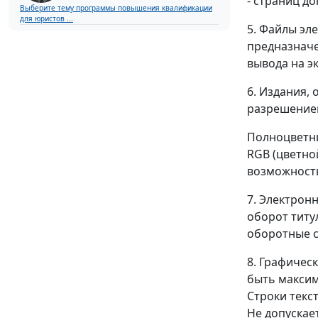
- страниц д
Выберите тему программы повышения квалификации
для юристов ...
5. Файлы эл
предназначе
вывода на э
6. Издания,
разрешением 
Полноцветны
RGB (цветно
возможность
7. Электрон
оборот титу
оборотные с
8. Графичес
быть максим
Строки текс
Не допускае