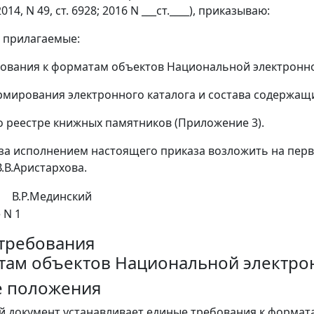
 2014, N 49, ст. 6928; 2016 N ___ст.____), приказываю:
ь прилагаемые:
ования к форматам объектов Национальной электронно
мирования электронного каталога и состава содержащи
 реестре книжных памятников (Приложение 3).
 за исполнением настоящего приказа возложить на пер
.В.Аристархова.
В.Р.Мединский
 N 1
требования
там объектов Национальной электро
е положения
й документ устанавливает единые требования к форма