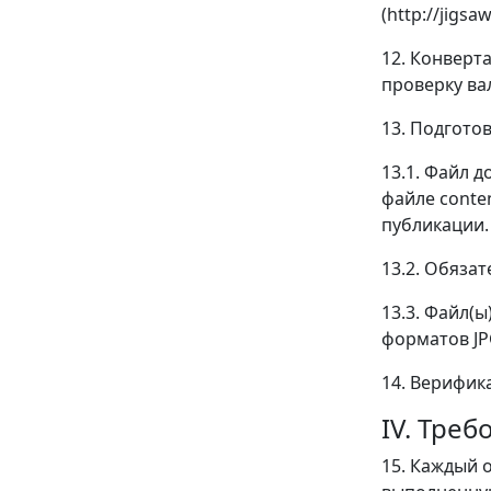
(http://jigsa
12. Конверт
проверку вал
13. Подгото
13.1. Файл д
файле conte
публикации.
13.2. Обяза
13.3. Файл(
форматов JP
14. Верифик
IV. Тре
15. Каждый 