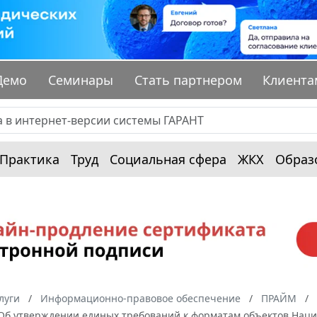
Демо
Семинары
Стать партнером
Клиента
Практика
Труд
Социальная сфера
ЖКХ
Образ
луги
Информационно-правовое обеспечение
ПРАЙМ
"Об утверждении единых требований к форматам объектов Наци