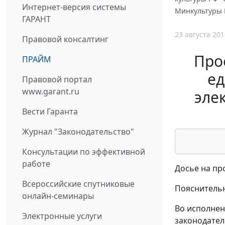
Интернет-версия системы
Минкультуры Р
ГАРАНТ
23 августа 201
Правовой консалтинг
Про
ПРАЙМ
ед
Правовой портал
www.garant.ru
эле
Вести Гаранта
Журнал "Законодательство"
Консультации по эффективной
работе
Досье на пр
Всероссийские спутниковые
Пояснительн
онлайн-семинары
Во исполнени
Электронные услуги
законодательс