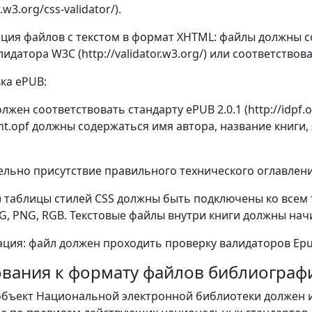
w.w3.org/css-validator/).
ация файлов с текстом в формат XHTML: файлы должны с
идатора W3C (http://validator.w3.org/) или соответство
вка еPUB:
олжен соответствовать стандарту ePUB 2.0.1 (http://idpf.or
nt.opf должны содержаться имя автора, название книги, 
тельно присутствие правильного технического оглавления
ы) таблицы стилей CSS должны быть подключены ко все
G, PNG, RGB. Текстовые файлы внутри книги должны начи
ация: файл должен проходить проверку валидаторов Epub
бования к формату файлов библиогра
объект Национальной электронной библиотеки должен