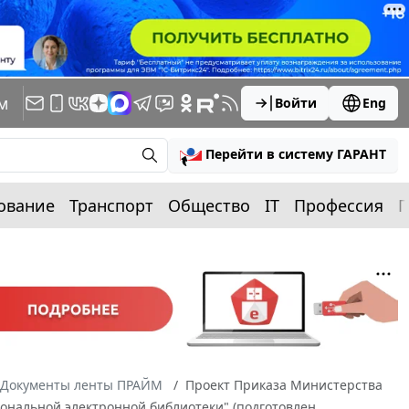
м
Войти
Eng
Перейти в систему ГАРАНТ
ование
Транспорт
Общество
IT
Профессия
П
Документы ленты ПРАЙМ
Проект Приказа Министерства
ональной электронной библиотеки" (подготовлен