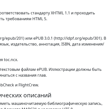
оответствовать стандарту XHTML 1.1 и проходить
вать требованиям HTML 5.
g/epub/201) или ePUB 3.0.1 (http://idpf.org/epub/301). В
язык, издательство, аннотация, ISBN, дата изменения/
 toc.ncx.
м текстовым файлам ePUB. Иллюстрации должны быть
наться с названия глав.
Check и FlightCrew.
фических описаний
 иметь машиночитаемую библиографическую запись,