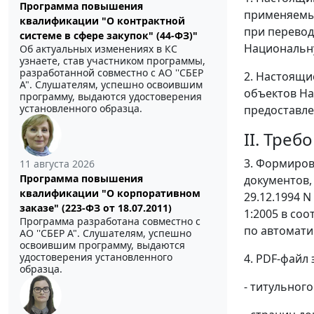
Программа повышения
применяемые
квалификации "О контрактной
при перевод
системе в сфере закупок" (44-ФЗ)"
Национальну
Об актуальных изменениях в КС
узнаете, став участником программы,
разработанной совместно с АО ''СБЕР
2. Настоящи
А". Слушателям, успешно освоившим
объектов На
программу, выдаются удостоверения
установленного образца.
предоставле
II. Треб
3. Формиров
11 августа 2026
Программа повышения
документов,
квалификации "О корпоративном
29.12.1994 
заказе" (223-ФЗ от 18.07.2011)
1:2005 в со
Программа разработана совместно с
по автомати
АО ''СБЕР А". Слушателям, успешно
освоившим программу, выдаются
удостоверения установленного
4. PDF-файл
образца.
- титульног