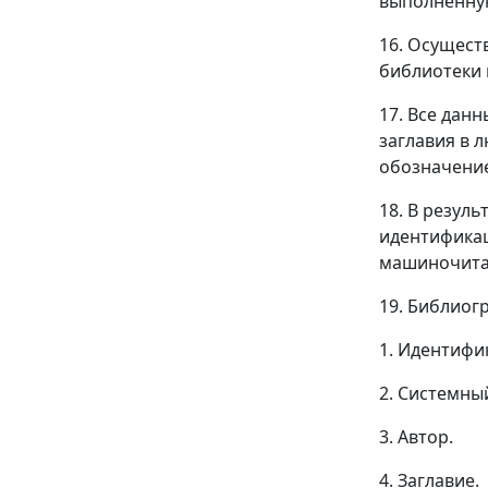
выполненную
16. Осущест
библиотеки 
17. Все дан
заглавия в 
обозначение
18. В резул
идентификац
машиночитае
19. Библиог
1. Идентифи
2. Системны
3. Автор.
4. Заглавие.