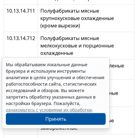
10.13.14.711
Полуфабрикаты мясные
крупнокусковые охлажденные
(кроме вырезки)
10.13.14.712
Полуфабрикаты мясные
мелкокусковые и порционные
охлажденные
Мы обрабатываем локальные данные
10.13.14.713
Полуфабрикаты мясные рубленые
браузера и используем инструменты
охлажденные
аналитики в целях улучшения и обеспечения
работоспособности сайта, статистических
10.13.14.715
Полуфабрикаты мясные
исследований и обзоров. Вы можете
крупнокусковые замороженные
запретить обработку указанных данных в
(кроме вырезки)
настройках браузера. Пожалуйста,
ознакомьтесь с условиями их обработки
.
10.13.14.716
Полуфабрикаты мясные
Принять
мелкокусковые и порционные
замороженные