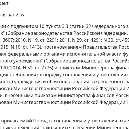
оект
ая записка
ии с подпунктом 10 пункта 3.3 статьи 32 Федерального з
" (Собрание законодательства Российской Федерации, 1996, N
. 3607; 2010, N 19, ст. 2291; 2011, N 29, ст. 4291; N 30, ст. 459
; 2015, N 10, ст. 1413), постановлением Правительства Ро
ия федеральными органами исполнительной власти фу
ного учреждения" (Собрание законодательства Российской 
т. 170; 2014, N 52, ст. 7775) и приказом Министерства фи
щих требованиях к порядку составления и утверждения 
ного) учреждения и об использовании закрепленного з
рован Министерством юстиции Российской Федерации 22 
, внесенными приказом Министерства финансов Российс
рован Министерством юстиции Российской Федерации 11 
:
ь прилагаемый Порядок составления и утверждения отче
нных учреждений, находящихся в ведении Министерства