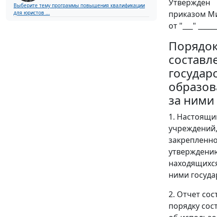
Утвержден
Выберите тему программы повышения квалификации
приказом Ми
для юристов ...
от "___" _____
Порядо
составл
государ
образов
за ними
1. Настоящи
учреждений,
закрепленно
утверждению
находящихся
ними госуда
2. Отчет со
порядку сос