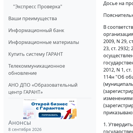
Досье на пр
"Экспресс Проверка"
Пояснительн
Ваши преимущества
В соответств
Информационный банк
организациях
2009, N 29, ст
Информационные материалы
23, ст. 2932
Купить систему ГАРАНТ
осуществлен
государствен
Телекоммуникационное
2012, N 1, с
обновление
114н "Об об
(муниципаль
АНО ДПО «Образовательный
(зарегистри
центр ГАРАНТ»
изменениями
(зарегистри
приказываю
Анонсы
1. Утвердит
8 сентября 2026
государстве