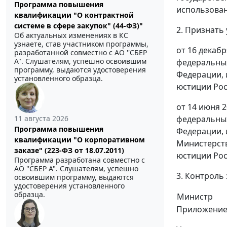
Программа повышения
использован
квалификации "О контрактной
системе в сфере закупок" (44-ФЗ)"
2. Признать
Об актуальных изменениях в КС
узнаете, став участником программы,
от 16 декаб
разработанной совместно с АО ''СБЕР
А". Слушателям, успешно освоившим
федеральных
программу, выдаются удостоверения
Федерации, 
установленного образца.
юстиции Рос
от 14 июня 
11 августа 2026
федеральных
Программа повышения
Федерации, 
квалификации "О корпоративном
Министерств
заказе" (223-ФЗ от 18.07.2011)
юстиции Рос
Программа разработана совместно с
АО ''СБЕР А". Слушателям, успешно
3. Контроль
освоившим программу, выдаются
удостоверения установленного
образца.
Министр
Приложени