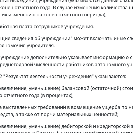
штатных единиц учреждения (указываются данные о кол
 конец отчетного года. В случае изменения количества
 их изменению на конец отчетного периода);
аботная плата сотрудников учреждения.
бщие сведения об учреждении" может включать иные с
олномочия учредителя.
учреждение дополнительно указывает информацию о со
среднегодовой численности работников автономного у
 2 "Результат деятельности учреждения" указываются:
увеличение, уменьшение) балансовой (остаточной) сто
 отчетного года (в процентах);
 выставленных требований в возмещение ущерба по н
едств, а также от порчи материальных ценностей;
увеличение, уменьшение) дебиторской и кредиторской 