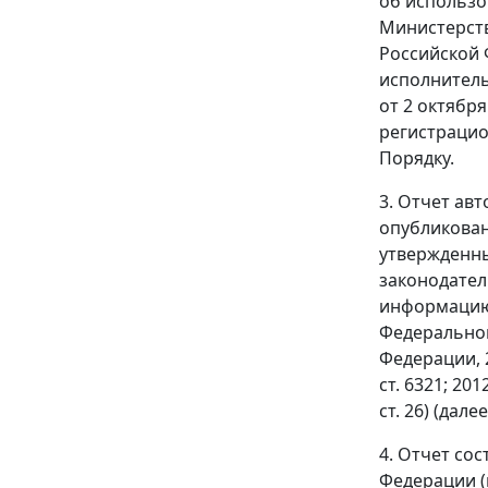
об использо
Министерств
Российской 
исполнитель
от 2 октябр
регистрацио
Порядку.
3. Отчет ав
опубликован
утвержденны
законодатель
информацию 
Федеральног
Федерации, 200
ст. 6321; 2012
ст. 26) (дал
4. Отчет со
Федерации (