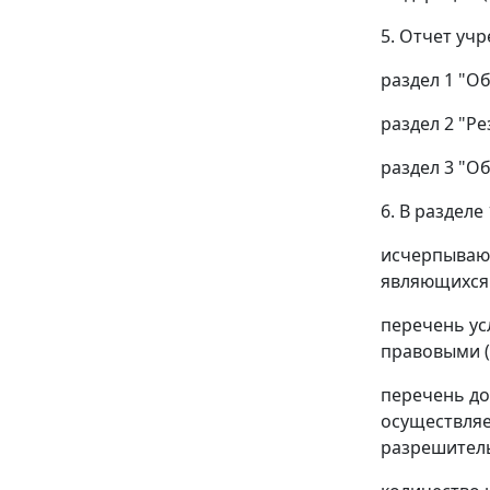
5. Отчет уч
раздел 1 "О
раздел 2 "Р
раздел 3 "О
6. В раздел
исчерпывающ
являющихся 
перечень ус
правовыми (
перечень до
осуществляе
разрешитель