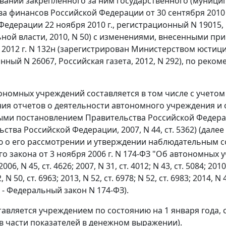
вании закрепленного за ним государственного (муниц
а финансов Российской Федерации от 30 сентября 2010
Федерации 22 ноября 2010 г., регистрационный N 19015
ной власти, 2010, N 50) с изменениями, внесенными п
я 2012 г. N 132н (зарегистрирован Министерством юстици
нный N 26067, Российская газета, 2012, N 292), по ре
тономных учреждений составляется в том числе с учето
ия отчетов о деятельности автономного учреждения и 
ми постановлением Правительства Российской Федерации
ства Российской Федерации, 2007, N 44, ст. 5362) (дале
о его рассмотрении и утверждении наблюдательным со
о закона от 3 ноября 2006 г. N 174-ФЗ "Об автономных
6, N 45, ст. 4626; 2007, N 31, ст. 4012; N 43, ст. 5084; 2010, 
, N 50, ст. 6963; 2013, N 52, ст. 6978; N 52, ст. 6983; 2014, N 4
ее - Федеральный закон N 174-ФЗ).
ставляется учреждением по состоянию на 1 января года,
в части показателей в денежном выражении).