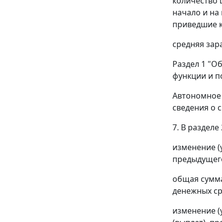
количество 
начало и на
приведшие к
средняя зар
Раздел 1 "О
функции и п
Автономное 
сведения о 
7. В разделе
изменение (
предыдущего
общая сумма
денежных ср
изменение (