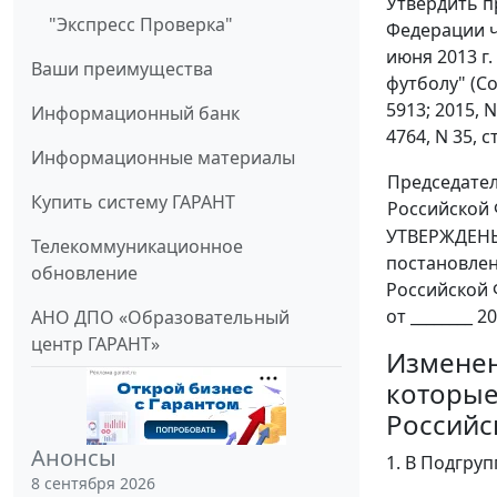
Утвердить п
"Экспресс Проверка"
Федерации ч
июня 2013 г
Ваши преимущества
футболу" (Со
5913; 2015, N 
Информационный банк
4764, N 35, ст
Информационные материалы
Председате
Купить систему ГАРАНТ
Российской
УТВЕРЖДЕН
Телекоммуникационное
постановле
обновление
Российской
от ________ 20
АНО ДПО «Образовательный
центр ГАРАНТ»
Изменен
которые
Российс
Анонсы
1. В Подгру
8 сентября 2026