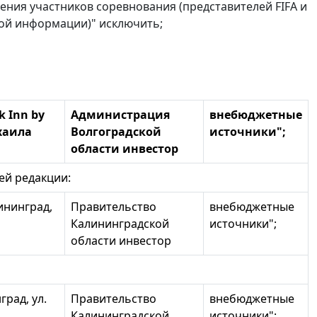
ния участников соревнования (представителей FIFA и
вой информации)" исключить;
 Inn by
Администрация
внебюджетные
ихаила
Волгоградской
источники";
области инвестор
ей редакции:
ининград,
Правительство
внебюджетные
Калининградской
источники";
области инвестор
град, ул.
Правительство
внебюджетные
Калининградской
источники";