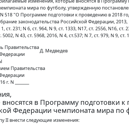
рилагаемые изменения, которые вносятся в Программу п
емпионата мира по футболу, утвержденную постановле
. N 518 "О Программе подготовки к проведению в 2018 
брание законодательства Российской Федерации, 2013, N 26, с
1, ст. 231; N 6, ст. 964, N 9, ст. 1333, N17, ст. 2556, N16, ст. 
. 5002, N 43, ст. 5968, 2016, N 4, ст.537; N 7, ст. 979, N 9, ст. 
ль Правительства
Д. Медведев
 Федерации
Ы
нием Правительства
 Федерации
16 г. N _______
ия,
 вносятся в Программу подготовки к 
кой Федерации чемпионата мира по 
ппу II внести следующие изменения: