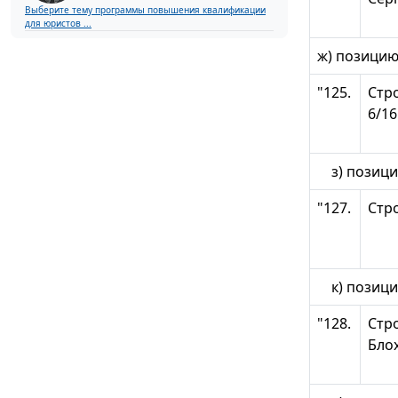
Выберите тему программы повышения квалификации
для юристов ...
ж) позицию
"125.
Стро
6/16
з) позицию
"127.
Стр
к) позицию
"128.
Стро
Бло