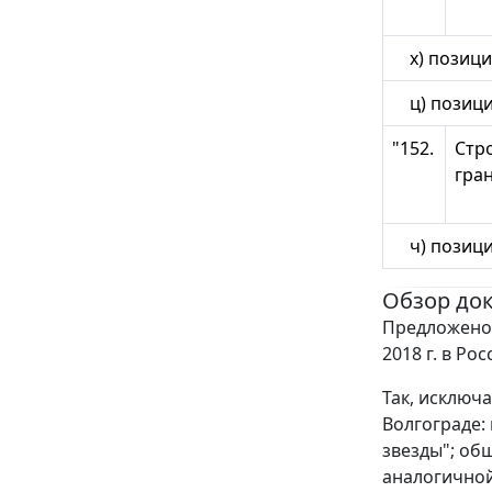
х) позиции
ц) позицию
"152.
Стр
гран
ч) позиции
Обзор до
Предложено 
2018 г. в Ро
Так, исключ
Волгограде:
звезды"; об
аналогичной