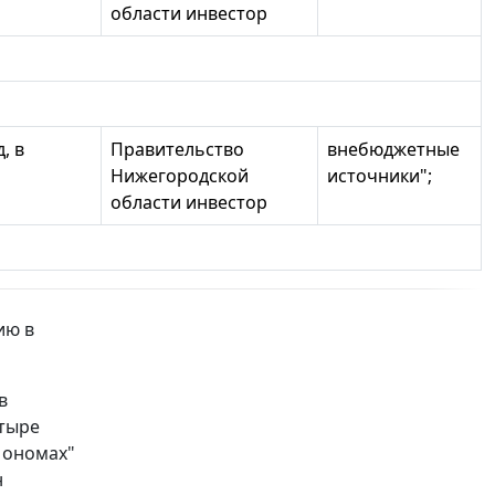
области инвестор
, в
Правительство
внебюджетные
Нижегородской
источники";
области инвестор
ию в
в
етыре
Мономах"
н