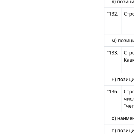
л) позицию
"132.
Стр
м) позици
"133.
Стро
Кав
н) позицию
"136.
Стро
числ
"че
о) наимено
п) позицию