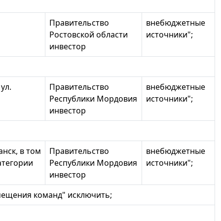
Правительство
внебюджетные
Ростовской области
источники";
инвестор
ул.
Правительство
внебюджетные
Республики Мордовия
источники";
инвестор
нск, в том
Правительство
внебюджетные
атегории
Республики Мордовия
источники";
инвестор
мещения команд" исключить;