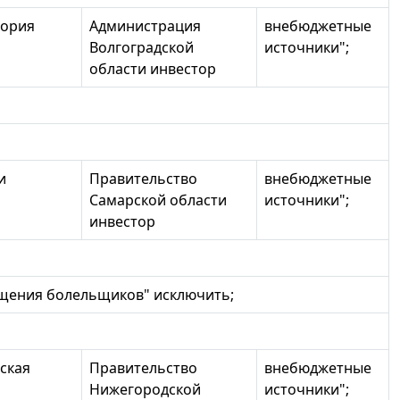
гория
Администрация
внебюджетные
Волгоградской
источники";
области инвестор
и
Правительство
внебюджетные
Самарской области
источники";
инвестор
щения болельщиков" исключить;
ская
Правительство
внебюджетные
Нижегородской
источники";