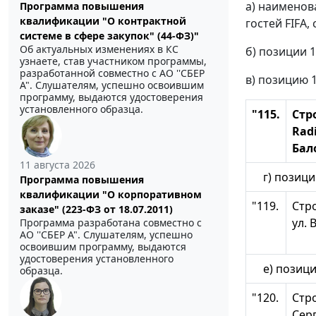
a) наименов
Программа повышения
квалификации "О контрактной
гостей FIFA
системе в сфере закупок" (44-ФЗ)"
Об актуальных изменениях в КС
б) позиции 1
узнаете, став участником программы,
разработанной совместно с АО ''СБЕР
в) позицию 
А". Слушателям, успешно освоившим
программу, выдаются удостоверения
установленного образца.
"115.
Стр
Rad
Бал
11 августа 2026
г) позицию
Программа повышения
квалификации "О корпоративном
"119.
Стро
заказе" (223-ФЗ от 18.07.2011)
ул. 
Программа разработана совместно с
АО ''СБЕР А". Слушателям, успешно
освоившим программу, выдаются
удостоверения установленного
е) позицию
образца.
"120.
Стро
Сер