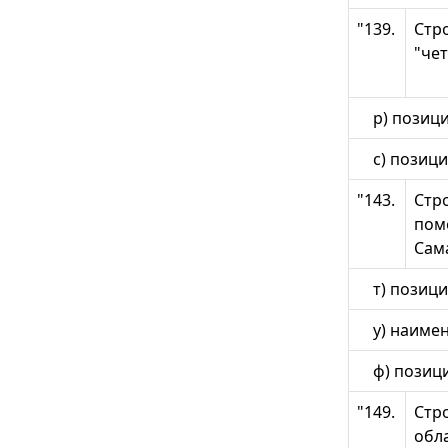
"139.
Стр
"чет
р) позици
с) позицию
"143.
Стр
пом
Сам
т) позици
у) наимен
ф) позици
"149.
Стр
обла