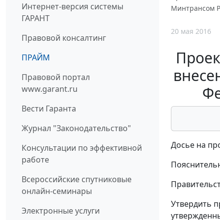
Интернет-версия системы
Минтрансом Ро
ГАРАНТ
20 мая 2016
Правовой консалтинг
Проек
ПРАЙМ
внесе
Правовой портал
Фе
www.garant.ru
Вести Гаранта
Журнал "Законодательство"
Досье на пр
Консультации по эффективной
работе
Пояснительн
Всероссийские спутниковые
Правительст
онлайн-семинары
Утвердить п
Электронные услуги
утвержденны