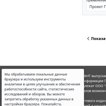
применения
Показа
Мы обрабатываем локальные данные
© ООО "НПП "ГАРАНТ-СЕРВИС", 2026. Система ГАРАНТ выпускае
браузера и используем инструменты
участниками Российской ассоциации правовой информации Г
аналитики в целях улучшения и обеспечения
Все права на материалы сайта ГАРАНТ.РУ принадлежат ООО "
работоспособности сайта, статистических
Полное или частичное воспроизведение материалов возможн
исследований и обзоров. Вы можете
Правила использования портала.
запретить обработку указанных данных в
Портал ГАРАНТ.РУ зарегистрирован в качестве сетевого изда
настройках браузера. Пожалуйста,
надзору в сфере связи,информационных технологий и массо