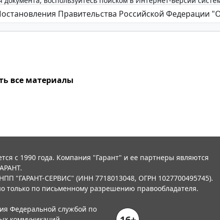
 документа, воспользуйтесь поиском в Интернет-версии систе
ть все материалы
тся с 1990 года. Компания "Гарант" и ее партнеры являются
АРАНТ.
НПП "ГАРАНТ-СЕРВИС" (ИНН 7718013048, ОГРН 1027700495745).
о только по письменному разрешению правообладателя.
ния Федеральной службой по
16+
вых коммуникаций