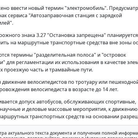
жено ввести новый термин "электромобиль". Предусмат
ак сервиса "Автозаправочная станция с зарядкой
лей".
рожного знака 3.27 "Остановка запрещена" планируется
ить на маршрутные транспортные средства вне зоны ос
тся термины "разделительная полоса" и "островок
и" для регламентации их использования в качестве эле
 проезжую часть и трамвайные пути.
 движение велосипедистов по тротуару или пешеходно
провождения велосипедиста в возрасте до 14 лет.
вается допуск автобусов, обслуживающих спортивные,
 научные и деловые массовые мероприятия, к движению
маршрутных транспортных средств на основании разре
тра актуального текста документа и получения полной информа