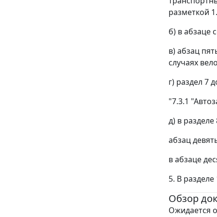
транспортны
разметкой 1.1
б) в абзаце 
в) абзац пя
случаях вело
г) раздел 7
"7.3.1 "Авт
д) в разделе 
абзац девяты
в абзаце дес
5. В раздел
Обзор до
Ожидается о