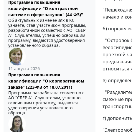
Программа повышения
квалификации "О контрактной
"Пешеходная
системе в сфере закупок" (44-ФЗ)"
начало и ко
Об актуальных изменениях в КС
узнаете, став участником программы,
б) определе
разработанной совместно с АО ''СБЕР
А". Слушателям, успешно освоившим
"Островок б
программу, выдаются удостоверения
установленного образца.
велосипедис
проезжей ча
предназначе
относиться 
11 августа 2026
Программа повышения
в) определе
квалификации "О корпоративном
заказе" (223-ФЗ от 18.07.2011)
"Разделител
Программа разработана совместно с
АО ''СБЕР А". Слушателям, успешно
смежные про
освоившим программу, выдаются
транспортны
удостоверения установленного
образца.
г) дополнит
"Электромоб