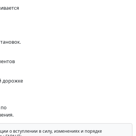
ривается
тановок.
ментов
й дорожке
 по
шения.
ции о вступлении в силу, изменениях и порядке