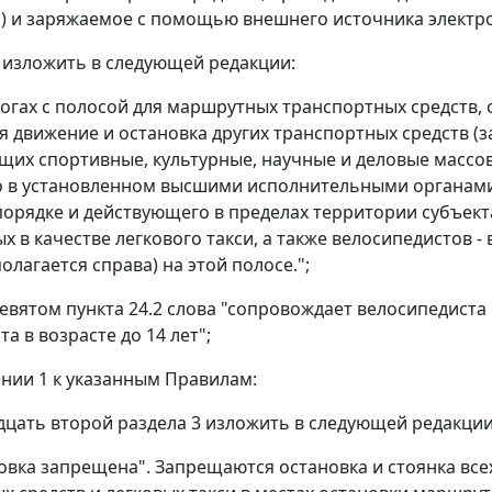
и) и заряжаемое с помощью внешнего источника электро
.2 изложить в следующей редакции:
рогах с полосой для маршрутных транспортных средств, об
 движение и остановка других транспортных средств (з
их спортивные, культурные, научные и деловые массо
 в установленном высшими исполнительными органами 
орядке и действующего в пределах территории субъекта
х в качестве легкового такси, а также велосипедистов -
олагается справа) на этой полосе.";
 девятом пункта 24.2 слова "сопровождает велосипедиста
а в возрасте до 14 лет";
ении 1 к указанным Правилам:
идцать второй раздела 3 изложить в следующей редакции
новка запрещена". Запрещаются остановка и стоянка вс