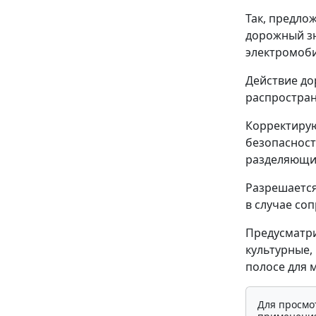
Так, предло
дорожный зн
электромоби
Действие до
распростран
Корректирую
безопасност
разделяющих
Разрешается
в случае со
Предусматри
культурные,
полосе для 
Для просмо