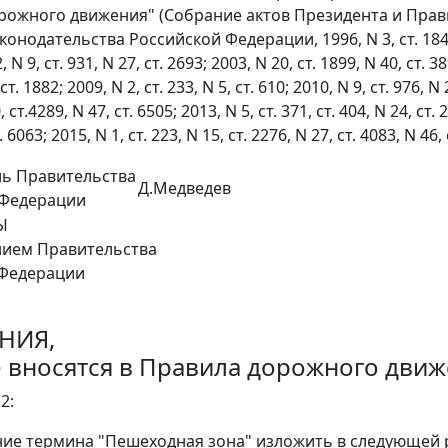
рожного движения" (Собрание актов Президента и Правит
нодательства Российской Федерации, 1996, N 3, ст. 184; 199
, N 9, ст. 931, N 27, ст. 2693; 2003, N 20, ст. 1899, N 40, ст. 3
 ст. 1882; 2009, N 2, ст. 233, N 5, ст. 610; 2010, N 9, ст. 976, N
, ст.4289, N 47, ст. 6505; 2013, N 5, ст. 371, ст. 404, N 24, ст. 
. 6063; 2015, N 1, ст. 223, N 15, ст. 2276, N 27, ст. 4083, N 46, 
ль Правительства
Д.Медведев
 Федерации
Ы
нием Правительства
 Федерации
НИЯ,
 вносятся в Правила дорожного дви
2:
ние термина "Пешеходная зона" изложить в следующей 