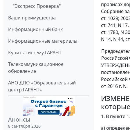
правилах до
"Экспресс Проверка"
Собрание зако
Ваши преимущества
ст. 1029; 2002
ст. 741, N 17,
Информационный банк
ст. 1780, N 30
N 14, N 44, ст
Информационные материалы
Председате
Купить систему ГАРАНТ
Российской
Телекоммуникационное
УТВЕРЖДЕН
обновление
постановле
Российской
АНО ДПО «Образовательный
от 2016 г. N
центр ГАРАНТ»
ИЗМЕНЕ
которые
1. В пункте 1.
Анонсы
8 сентября 2026
а) определе