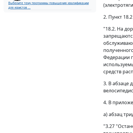
Выберите тему программы повышения квалификации
(электротяг
для юристов ...
2. Пункт 18
"18.2. На до
запрещаются
обслуживающ
полученного
Федерации п
используемы
средств расп
3. В абзаце
велосипедист
4. В прилож
а) абзац тр
"3.27 "Оста