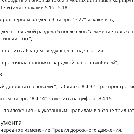
х средств и легковых такси в местах остановки маршру
7 и (или) знаками 5.16 - 5.18.";
сорок первом раздела 3 цифры "3.27" исключить;
тьдесят седьмой раздела 5 после слов "движение только
сипедистов.";
 дополнить абзацем следующего содержания:
озаправочная станция с зарядкой электромобилей";
8:
й дополнить словами "; табличка 8.4.3.1 - распростран
ятом цифры "8.4.14" заменить на цифры "8.4.15";
е 1 приложения 2 к указанным Правилам в абзаце тридцат
кумента
чередное изменение Правил дорожного движения.