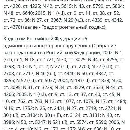
ст. 4220, ст. 4225; N 42, ст. 5615; N 43, ст. 5799, ст. 5804;
N 48, ст. 6640; 2015, N 1 (ч.I), ст. 9, ст. 11, ст. 38, ст. 52,
ст. 72, ст. 86; N 27, ст. 3967; N 29 (ч.I), ст. 4339, ст. 4342,
ст. 4378) (далее - Градостроительный кодекс);
Кодексом Российской Федерации об
административных правонарушениях (Собрание
законодательства Российской Федерации, 2002, N 1
(ч.I), ст.1; N 18, ст. 1721; N 30, ст. 3029; N 44, ст. 4295, ст.
4298; 2003, N 1, ст. 2; N 27 (ч.I), ст. 2700; N 27 (ч.II), ст.
2708, ст. 2717; N 46 (ч.I), ст. 4440; N 50, ст. 4847, ст.
4855; N 52 (ч.I), ст. 5037; 2004, N 19 (ч.I), ст. 1838; N 30,
ст. 3095; N 31, ст. 3229; N 34, ст. 3529, ст. 3533; N 44, ст.
4266; 2005, N 1 (ч.I), ст. 9, ст. 13, ст. 37, ст. 40, ст. 45; N
10, ст. 762, ст. 763; N 13, ст. 1077, ст. 1079; N 17, ст. 1484;
N 19, ст. 1752; N 25, ст. 2431; N 27, ст. 2719, ст. 2721; N
30 (ч.I), ст. 3104; N 30 (ч.II), ст. 3124, ст. 3131; N 40, ст.
3986; N 50, ст. 5247; N 52 (ч.I), ст. 5574, ст. 5596; 2006, N
1, ст. 4, ст. 10; N 2, ст. 172, ст. 175; N 6, ст. 636; N 10, ст.