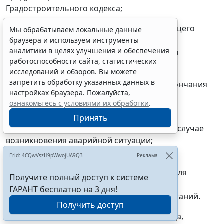
Градостроительного кодекса;
в) довести до сведения лица, осуществляющего
Мы обрабатываем локальные данные
строительство, сведения о проверках,
браузера и используем инструменты
аналитики в целях улучшения и обеспечения
предусмотренных программой проведения
работоспособности сайта, статистических
проверок;
исследований и обзоров. Вы можете
запретить обработку указанных данных в
г) извещать ГУСП об изменении сроков окончания
настройках браузера. Пожалуйста,
работ, подлежащих проверке, указанных в
ознакомьтесь с условиями их обработки
.
программе проведения проверок;
Принять
д) направлять в ГУСП извещения о каждом случае
возникновения аварийной ситуации;
Erid: 4CQwVszH9pWwojUA9Q3
Реклама
е) обеспечить, в том числе через лиц,
осуществляющих строительство, условия для
Получите полный доступ к системе
проведения соответствующих экспертиз,
ГАРАНТ бесплатно на 3 дня!
обследований, лабораторных и иных испытаний.
Получить доступ
9. Технический заказчик, застройщик и лица,