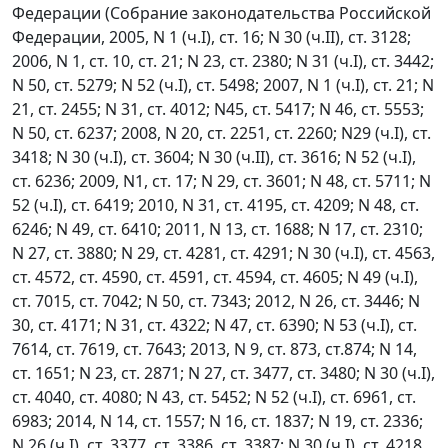
Федерации (Собрание законодательства Российской
Федерации, 2005, N 1 (ч.I), ст. 16; N 30 (ч.II), ст. 3128;
2006, N 1, ст. 10, ст. 21; N 23, ст. 2380; N 31 (ч.I), ст. 3442;
N 50, ст. 5279; N 52 (ч.I), ст. 5498; 2007, N 1 (ч.I), ст. 21; N
21, ст. 2455; N 31, ст. 4012; N45, ст. 5417; N 46, ст. 5553;
N 50, ст. 6237; 2008, N 20, ст. 2251, ст. 2260; N29 (ч.I), ст.
3418; N 30 (ч.I), ст. 3604; N 30 (ч.II), ст. 3616; N 52 (ч.I),
ст. 6236; 2009, N1, ст. 17; N 29, ст. 3601; N 48, ст. 5711; N
52 (ч.I), ст. 6419; 2010, N 31, ст. 4195, ст. 4209; N 48, ст.
6246; N 49, ст. 6410; 2011, N 13, ст. 1688; N 17, ст. 2310;
N 27, ст. 3880; N 29, ст. 4281, ст. 4291; N 30 (ч.I), ст. 4563,
ст. 4572, ст. 4590, ст. 4591, ст. 4594, ст. 4605; N 49 (ч.I),
ст. 7015, ст. 7042; N 50, ст. 7343; 2012, N 26, ст. 3446; N
30, ст. 4171; N 31, ст. 4322; N 47, ст. 6390; N 53 (ч.I), ст.
7614, ст. 7619, ст. 7643; 2013, N 9, ст. 873, ст.874; N 14,
ст. 1651; N 23, ст. 2871; N 27, ст. 3477, ст. 3480; N 30 (ч.I),
ст. 4040, ст. 4080; N 43, ст. 5452; N 52 (ч.I), ст. 6961, ст.
6983; 2014, N 14, ст. 1557; N 16, ст. 1837; N 19, ст. 2336;
N 26 (ч.I), ст. 3377, ст. 3386, ст. 3387; N 30 (ч.I), ст. 4218,