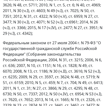
3626; N 48, ст. 5711; 2010, N 1, ст. 5, ст. 6; N 40, ст. 4969;
2011, N 30 (ч.I), ст. 4603; N 49 (ч.I), ст. 7025; N 50, ст.
7351; 2012, N 31, ст. 4322; N 50 (ч.V), ст. 6959; N 27, ст.
3477; N 30 (ч.I), ст. 4071; N 52 (ч.I), ст.6961; 2014, N 26
(ч.I), ст. 3366; 2015, N 17 (ч.IV), ст. 2477; N 27, ст. 3951; N
29 (ч.I), ст. 4342);
Федеральным законом от 27 июля 2004 г. N 79-ФЗ "О
государственной гражданской службе Российской
Федерации" (Собрание законодательства
Российской Федерации, 2004, N 31, ст. 3215; 2006, N 6,
ст. 636; 2007, N 10, ст. 1151; N 16, ст. 1828; N 49, ст.
6070; 2008, N 13, ст. 1186; N 30 (ч.II), ст. 3616; N 52 (ч.I),
ст. 6235; 2009, N 29, ст. 3597, ст. 3624; N 48, ст. 5719; N
51, ст. 6159; 2010, N 5, ст. 459; N 7, ст. 704; N 49, ст. 6413;
2011, N 1, ст. 31; N 27, ст. 3866; N 29, ст. 4295; N 48, ст.
6730; N 50, ст. 7337; 2012, N 50 (ч.IV), ст. 6954; N 53 (ч.I),
ст. 7620, ст. 7652; 2013, N 14, ст. 1665; N 19, ст. 2326, ст.
2329; N 23, ст. 2874; N 27, ст. 3441, ст. 3462, ст. 3477; N