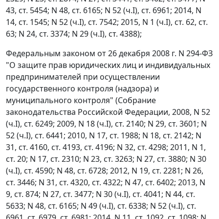
43, ст. 5454; N 48, ст. 6165; N 52 (ч.I), ст. 6961; 2014, N
14, ст. 1545; N 52 (ч.I), ст. 7542; 2015, N 1 (ч.I), ст. 62, ст.
63; N 24, ст. 3374; N 29 (ч.I), ст. 4388);
Федеральным законом от 26 декабря 2008 г. N 294-ФЗ
"О защите прав юридических лиц и индивидуальных
предпринимателей при осуществлении
государственного контроля (надзора) и
муниципального контроля" (Собрание
законодательства Российской Федерации, 2008, N 52
(ч.I), ст. 6249; 2009, N 18 (ч.I), ст. 2140; N 29, ст. 3601; N
52 (ч.I), ст. 6441; 2010, N 17, ст. 1988; N 18, ст. 2142; N
31, ст. 4160, ст. 4193, ст. 4196; N 32, ст. 4298; 2011, N 1,
ст. 20; N 17, ст. 2310; N 23, ст. 3263; N 27, ст. 3880; N 30
(ч.I), ст. 4590; N 48, ст. 6728; 2012, N 19, ст. 2281; N 26,
ст. 3446; N 31, ст. 4320, ст. 4322; N 47, ст. 6402; 2013, N
9, ст. 874; N 27, ст. 3477; N 30 (ч.I), ст. 4041; N 44, ст.
5633; N 48, ст. 6165; N 49 (ч.I), ст. 6338; N 52 (ч.I), ст.
6961, ст. 6979, ст. 6981; 2014, N 11, ст. 1092, ст. 1098; N