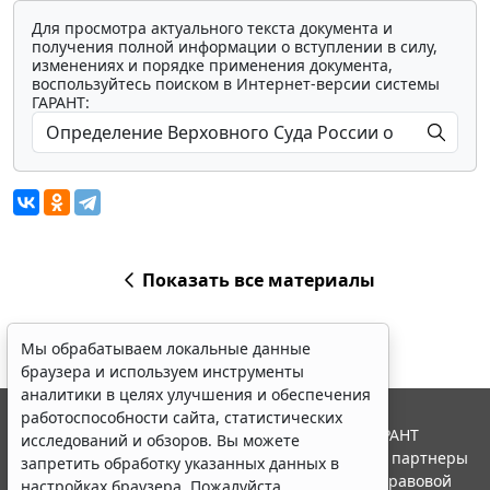
Для просмотра актуального текста документа и
получения полной информации о вступлении в силу,
изменениях и порядке применения документа,
воспользуйтесь поиском в Интернет-версии системы
ГАРАНТ:
Показать все материалы
Мы обрабатываем локальные данные
браузера и используем инструменты
аналитики в целях улучшения и обеспечения
работоспособности сайта, статистических
© ООО "НПП "ГАРАНТ-СЕРВИС", 2026. Система ГАРАНТ
исследований и обзоров. Вы можете
выпускается с 1990 года. Компания "Гарант" и ее партнеры
запретить обработку указанных данных в
являются участниками Российской ассоциации правовой
настройках браузера. Пожалуйста,