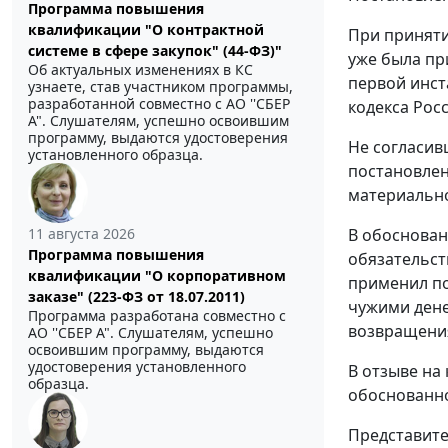
Программа повышения
квалификации "О контрактной
При приняти
системе в сфере закупок" (44-ФЗ)"
уже была пр
Об актуальных изменениях в КС
первой инст
узнаете, став участником программы,
разработанной совместно с АО ''СБЕР
кодекса Рос
А". Слушателям, успешно освоившим
программу, выдаются удостоверения
Не согласив
установленного образца.
постановлен
материально
11 августа 2026
В обоснован
Программа повышения
обязательст
квалификации "О корпоративном
применил п
заказе" (223-ФЗ от 18.07.2011)
чужими дене
Программа разработана совместно с
возвращени
АО ''СБЕР А". Слушателям, успешно
освоившим программу, выдаются
удостоверения установленного
В отзыве на
образца.
обоснованно
Представите