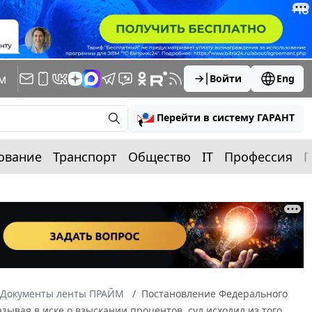
м
Войти
Eng
Перейти в систему ГАРАНТ
ование
Транспорт
Общество
IT
Профессия
П
Документы ленты ПРАЙМ
Постановление Федерального
азывая в иске о взыскании процентов, суд исходил из того,