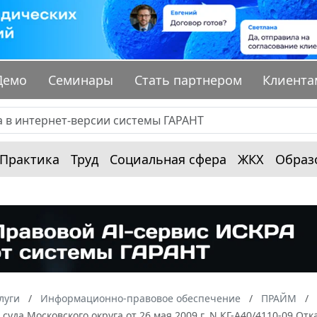
Демо
Семинары
Стать партнером
Клиента
Практика
Труд
Социальная сфера
ЖКХ
Образ
луги
Информационно-правовое обеспечение
ПРАЙМ
суда Московского округа от 26 мая 2009 г. N КГ-А40/4110-09 Отк