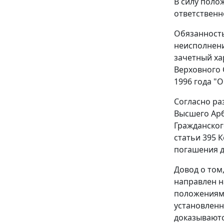
В силу пол
ответственн
Обязанность
неисполнени
зачетный ха
Верховного 
1996 года "
Согласно ра
Высшего Арб
Гражданског
статьи 395
К
погашения д
Довод о том
направлен н
положения
установленн
доказываютс