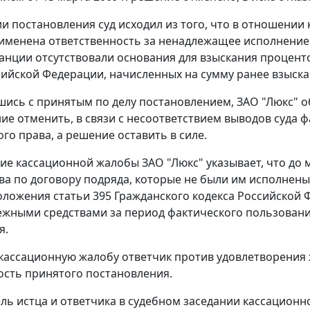
и постановления суд исходил из того, что в отношении
именена ответственность за ненадлежащее исполнение о
анции отсутствовали основания для взыскания процен
сийской Федерации, начисленных на сумму ранее взыска
шись с принятым по делу постановлением, ЗАО "Люкс" о
ие отменить, в связи с несоответствием выводов суда
го права, а решение оставить в силе.
ие кассационной жалобы ЗАО "Люкс" указывает, что до
ва по договору подряда, которые не были им исполнены
оложения
статьи 395
Гражданского кодекса Российской 
жными средствами за период фактического пользовани
я.
 кассационную жалобу ответчик против удовлетворения 
сть принятого постановления.
ль истца и ответчика в судебном заседании кассацион