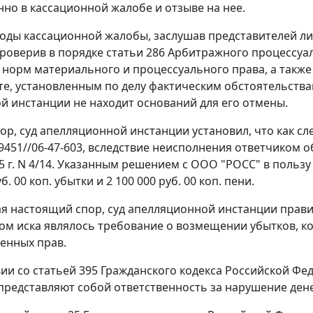
нно в кассационной жалобе и отзыве на нее.
оды кассационной жалобы, заслушав представителей лиц
проверив в порядке
статьи 286
Арбитражного процессуал
норм материального и процессуального права, а также
те, установленным по делу фактическим обстоятельства
й инстанции не находит оснований для его отмены.
ор, суд апелляционной инстанции установил, что как сл
79451//06-47-603, вследствие неисполнения ответчиком 
5 г. N 4/14. Указанным решением с ООО "РОСС" в пользу 
б. 00 коп. убытки и 2 100 000 руб. 00 коп. пени.
я настоящий спор, суд апелляционной инстанции правиль
ом иска являлось требование о возмещении убытков, ко
енных прав.
вии со
статьей 395
Гражданского кодекса Российской Фе
представляют собой ответственность за нарушение ден