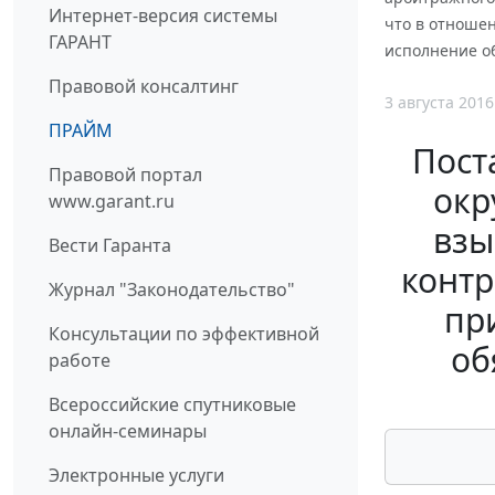
Интернет-версия системы
что в отноше
ГАРАНТ
исполнение об
Правовой консалтинг
3 августа 2016
ПРАЙМ
Пост
Правовой портал
окр
www.garant.ru
взы
Вести Гаранта
контр
Журнал "Законодательство"
пр
Консультации по эффективной
об
работе
Всероссийские спутниковые
онлайн-семинары
Электронные услуги