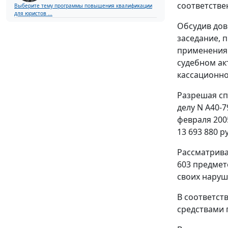
соответстве
Выберите тему программы повышения квалификации
для юристов ...
Обсудив дов
заседание, 
применения 
судебном ак
кассационно
Разрешая сп
делу N А40-
февраля 200
13 693 880 ру
Рассматрива
603 предмет
своих наруш
В соответст
средствами 