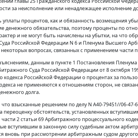
ожений
главы 25
Гражданского кодекса Российской Федер
ости за неисполнение или ненадлежащее исполнение д
 уплаты процентов, как и обязанность возмещения убыт
е денежного обязательства, поэтому проценты по отноше
рактер и не могут быть начислены на убытки, на что о
Суда Российской Федерации N 6 и Пленума Высшего Арб
О некоторых вопросах, связанных с применением части 
зъяснениям, данным в
пункте 1
Постановления Пленума 
итражного Суда Российской Федерации от 8 октября 19
о кодекса Российской Федерации о процентах за поль
одекса не применяются к отношениям сторон, не связан
енежного долга.
, что взысканные решением по делу N А40-79451//06-47-
а переоценку обстоятельств, установленных вступившим
м
части 2 статьи 69
Арбитражного процессуального кодекс
ые вступившим в законную силу судебным актом арбитр
я вновь при рассмотрении арбитражным судом другого д