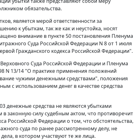
ации убытки также представляют собой меру
олжником обязательства.
ков, является мерой ответственности за
нию к убыткам, так же как и неустойка, носят
бращено внимание в
пункте 50
постановления Пленума
итражного Суда Российской Федерации N 8 от 1 июля
первой Гражданского кодекса Российской Федерации".
Верховного Суда Российской Федерации и Пленума
98 N 13/14 "О практике применения положений
зование чужими денежными средствами", положения
ным с использованием денег в качестве средства
603 денежные средства не являются убытками
 в законную силу судебным актом, что противоречит
а Российской Федерации о том, что обстоятельства,
ажного суда по ранее рассмотренному делу, не
ела, в котором участвуют те же лица.