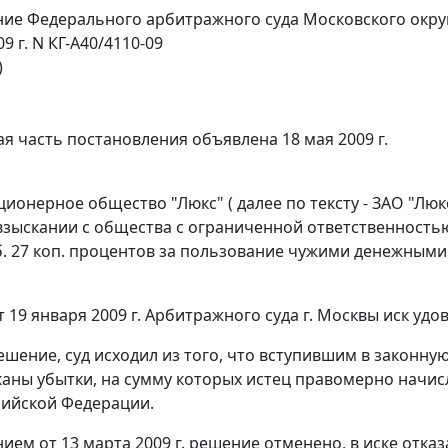
ие Федерального арбитражного суда Московского окру
09 г. N КГ-А40/4110-09
)
я часть постановления объявлена 18 мая 2009 г.
ционерное общество "Люкс" ( далее по тексту - ЗАО "Люк
 взыскании с общества с ограниченной ответственностью
б. 27 коп. процентов за пользование чужими денежными 
 19 января 2009 г. Арбитражного суда г. Москвы иск уд
шение, суд исходил из того, что вступившим в законну
каны убытки, на сумму которых истец правомерно начи
сийской Федерации.
ием от 13 марта 2009 г. решение отменено, в иске отказ