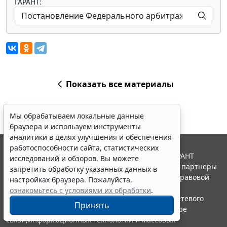
ГАРАНТ:
Показать все материалы
Мы обрабатываем локальные данные
браузера и используем инструменты
аналитики в целях улучшения и обеспечения
работоспособности сайта, статистических
© ООО "НПП "ГАРАНТ-СЕРВИС", 2026. Система ГАРАНТ
исследований и обзоров. Вы можете
выпускается с 1990 года. Компания "Гарант" и ее партнеры
запретить обработку указанных данных в
являются участниками Российской ассоциации правовой
настройках браузера. Пожалуйста,
информации ГАРАНТ.
ознакомьтесь с условиями их обработки
.
Портал ГАРАНТ.РУ зарегистрирован в качестве сетевого
Принять
издания Федеральной службой по надзору в сфере
связи,информационных технологий и массовых