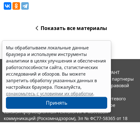
Показать все материалы
Мы обрабатываем локальные данные
браузера и используем инструменты
аналитики в целях улучшения и обеспечения
работоспособности сайта, статистических
© ООО "НПП "ГАРАНТ-СЕРВИС", 2026. Система ГАРАНТ
исследований и обзоров. Вы можете
выпускается с 1990 года. Компания "Гарант" и ее партнеры
запретить обработку указанных данных в
являются участниками Российской ассоциации правовой
настройках браузера. Пожалуйста,
информации ГАРАНТ.
ознакомьтесь с условиями их обработки
.
Портал ГАРАНТ.РУ зарегистрирован в качестве сетевого
Принять
издания Федеральной службой по надзору в сфере
связи,информационных технологий и массовых
коммуникаций (Роскомнадзором), Эл № ФС77-58365 от 18
июня 2014 года.
16+