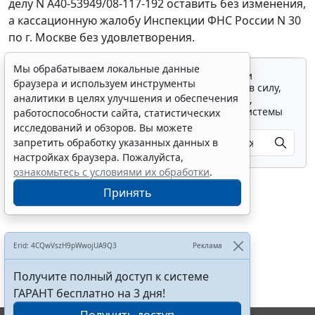
делу N А40-53949/08-117-192 оставить без изменения,
а кассационную жалобу Инспекции ФНС России N 30
по г. Москве без удовлетворения.
Мы обрабатываем локальные данные
Для просмотра актуального текста документа и
браузера и используем инструменты
получения полной информации о вступлении в силу,
аналитики в целях улучшения и обеспечения
изменениях и порядке применения документа,
воспользуйтесь поиском в Интернет-версии системы
работоспособности сайта, статистических
ГАРАНТ:
исследований и обзоров. Вы можете
запретить обработку указанных данных в
настройках браузера. Пожалуйста,
ознакомьтесь с условиями их обработки
.
Принять
Показать все материалы
Erid: 4CQwVszH9pWwojUA9Q3
Реклама
Получите полный доступ к системе
ГАРАНТ бесплатно на 3 дня!