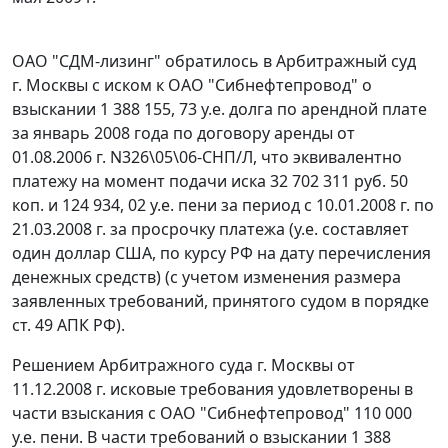
ОАО "СДМ-лизинг" обратилось в Арбитражный суд
г. Москвы с иском к ОАО "Сибнефтепровод" о
взыскании 1 388 155, 73 у.е. долга по арендной плате
за январь 2008 года по договору аренды от
01.08.2006 г. N326\05\06-СНП/Л, что эквивалентно
платежу на момент подачи иска 32 702 311 руб. 50
коп. и 124 934, 02 у.е. пени за период с 10.01.2008 г. по
21.03.2008 г. за просрочку платежа (у.е. составляет
один доллар США, по
курсу
РФ на дату перечисления
денежных средств) (с учетом изменения размера
заявленных требований, принятого судом в порядке
ст. 49
АПК РФ).
Решением Арбитражного суда г. Москвы от
11.12.2008 г. исковые требования удовлетворены в
части взыскания с ОАО "Сибнефтепровод" 110 000
у.е. пени. В части требований о взыскании 1 388