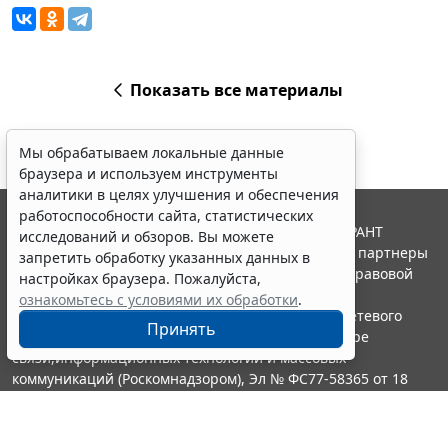
Показать все материалы
Мы обрабатываем локальные данные
браузера и используем инструменты
аналитики в целях улучшения и обеспечения
работоспособности сайта, статистических
© ООО "НПП "ГАРАНТ-СЕРВИС", 2026. Система ГАРАНТ
исследований и обзоров. Вы можете
выпускается с 1990 года. Компания "Гарант" и ее партнеры
запретить обработку указанных данных в
являются участниками Российской ассоциации правовой
настройках браузера. Пожалуйста,
информации ГАРАНТ.
ознакомьтесь с условиями их обработки
.
Портал ГАРАНТ.РУ зарегистрирован в качестве сетевого
Принять
издания Федеральной службой по надзору в сфере
связи,информационных технологий и массовых
коммуникаций (Роскомнадзором), Эл № ФС77-58365 от 18
июня 2014 года.
16+