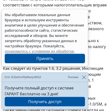
соответствии с которыми налогоплательщик вправе
самостоятельно определить срок полезного
Мы обрабатываем локальные данные
использования объекта основных средств в
браузера и используем инструменты
пределах сроков, установленных Правительством,
аналитики в целях улучшения и обеспечения
Общество правомерно установило срок полезного
работоспособности сайта, статистических
использования ангара 15 лет, рассчитало
исследований и обзоров. Вы можете
амортизационные отчисления применительно к
запретить обработку указанных данных в
настройках браузера. Пожалуйста,
этому сроку и определяло налоговую базу по налогу
ознакомьтесь с условиями их обработки
.
на имущество, исходя из учета этих
амортизационных отчислений.
Принять
Как следует из пунктов 1.6, 3.2 решения, Инспекция
посчитала неправомерным, не соответствующим
Erid: 4CQwVszH9pWwojUA9Q3
Реклама
требованиям
п. 1 ст. 252
,
п. 3 ст. 256
НК РФ,
п. 1
ст. 375
,
п. 4 ст. 376
НК РФ, включение в состав
Получите полный доступ к системе
расходов, уменьшающих доходы в целях
ГАРАНТ бесплатно на 3 дня!
налогообложения прибыли, амортизационных
Получить доступ
отчислений по судовому котлоагрегату КГВ-1.0/5М, а
также уменьшение остаточной стоимости котла на