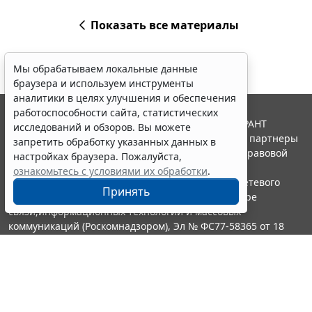
Показать все материалы
Мы обрабатываем локальные данные
браузера и используем инструменты
аналитики в целях улучшения и обеспечения
работоспособности сайта, статистических
© ООО "НПП "ГАРАНТ-СЕРВИС", 2026. Система ГАРАНТ
исследований и обзоров. Вы можете
выпускается с 1990 года. Компания "Гарант" и ее партнеры
запретить обработку указанных данных в
являются участниками Российской ассоциации правовой
настройках браузера. Пожалуйста,
информации ГАРАНТ.
ознакомьтесь с условиями их обработки
.
Портал ГАРАНТ.РУ зарегистрирован в качестве сетевого
Принять
издания Федеральной службой по надзору в сфере
связи,информационных технологий и массовых
коммуникаций (Роскомнадзором), Эл № ФС77-58365 от 18
июня 2014 года.
16+
Контакты
8-800-200-88-88