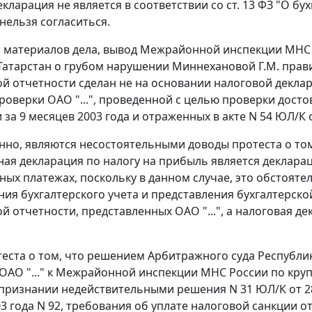
екларация не является в соответствии со
ст. 13
ФЗ "О бух
нельзя согласиться.
з материалов дела, вывод Межрайонной инспекции МН
Татарстан о грубом нарушении Миннехановой Г.М. прави
ой отчетности сделан не на основании налоговой декла
роверки ОАО "...", проведенной с целью проверки досто
за 9 месяцев 2003 года и отраженных в акте N 54 ЮЛ/К о
нно, являются несостоятельными доводы протеста о том
ая декларация по налогу на прибыль является деклар
ых платежах, поскольку в данном случае, это обстояте
ния бухгалтерского учета и представления бухгалтерск
ой отчетности, представленных ОАО "...", а налоговая д
еста о том, что решением Арбитражного суда Республик
ОАО "..." к Межрайонной инспекции МНС России по кр
 признании недействительными решения N 31 ЮЛ/К от 28
3 года N 92, требования об уплате налоговой санкции от