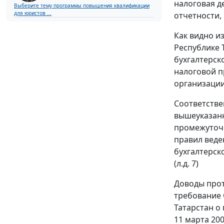
налоговая д
Выберите тему программы повышения квалификации
для юристов ...
отчетности, 
Как видно и
Республике 
бухгалтерск
налоговой п
организации 
Соответстве
вышеуказанн
промежуточн
правил веде
бухгалтерск
(л.д. 7)
Доводы прот
требование 
Татарстан о
11 марта 200