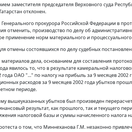
ием заместителя председателя Верховного суда Республи
Татарстан отклонен.
 Генерального прокурора Российской Федерации в прот
ия отменить, производство по делу об административн
е применение норм материального и процессуального
ля отмены состоявшихся по делу судебных постановлен
з материалов дела, основанием для составления проток
года явилось то, что в результате камеральной налогов
 года ОАО "..." по налогу на прибыль за 9 месяцев 2002
ионных расходов за 9 месяцев 2002 года убытков прошлы
етном периоде.
мму вышеуказанных убытков был произведен перерасчет
инансовый результат, как прошлого, так и текущего пер
ижения налоговой базы и суммы начисленного налога на 
ротеста о том, что Миннеханова Г.М. незаконно привле