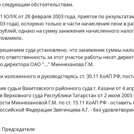
 следующим обстоятельствам.
1 ЮЛ/К от 28 февраля 2003 года, приятое по результата
003 года), оспорено только в части начисления пени в р
0 рублей, однако на сумму занижения начисленного налог
 повлияло.
 решением суда установлено, что занижение суммы нало
 что ответственность за этот участок работы несет дир
о директора ОАО "..." Миннеханова Г.М.
и изложенного и руководствуясь
ст. 30.11
КоАП РФ, пост
ие судьи Вахитовского районного суда г. Казани от 4 ап
я Верховного суда Республики Татарстан от 2 июля 2003
ости Миннехановой Г.М. по
ст. 15.11
КоАП РФ - оставить 
оссийской Федерации Звягинцева А.Г. - без удовлетворе
 Председателя