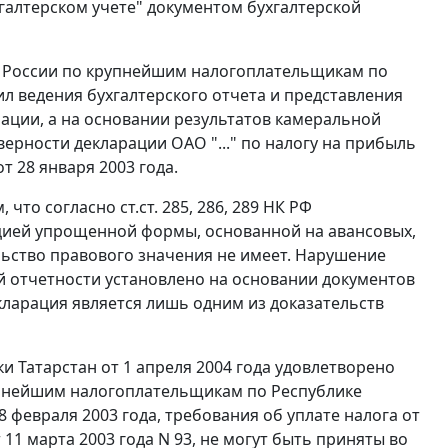
галтерском учете" документом бухгалтерской
С России по крупнейшим налогоплательщикам по
л ведения бухгалтерского отчета и представления
рации, а на основании результатов камеральной
верности декларации ОАО "..." по налогу на прибыль
т 28 января 2003 года.
, что согласно
ст.ст. 285
,
286
,
289
НК РФ
ацией упрощенной формы, основанной на авансовых,
льство правового значения не имеет. Нарушение
ой отчетности установлено на основании документов
екларация является лишь одним из доказательств
и Татарстан от 1 апреля 2004 года удовлетворено
упнейшим налогоплательщикам по Республике
 февраля 2003 года, требования об уплате налога от
 11 марта 2003 года N 93, не могут быть приняты во