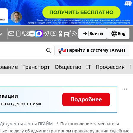
м
Войти
Eng
Перейти в систему ГАРАНТ
ование
Транспорт
Общество
IT
Профессия
П
Документы ленты ПРАЙМ
Постановление заместителя
енные по делу об административном правонарушении судебные