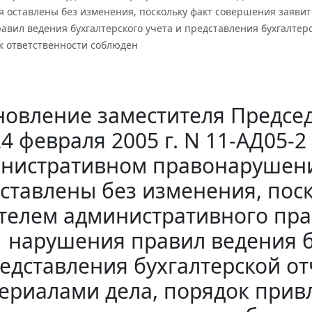
я оставлены без изменения, поскольку факт совершения заяви
вил ведения бухгалтерского учета и представления бухгалтер
к ответственности соблюден
новление заместителя Председ
24 февраля 2005 г. N 11-АД05-
нистративном правонарушени
ставлены без изменения, пос
телем административного пра
нарушения правил ведения б
едставления бухгалтерской о
ериалами дела, порядок прив