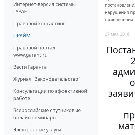
Интернет-версия системы
постановлени
ГАРАНТ
нарушения пра
привлечения 
Правовой консалтинг
27 мая 2016
ПРАЙМ
Поста
Правовой портал
www.garant.ru
Вести Гаранта
адми
Журнал "Законодательство"
о
заяви
Консультации по эффективной
работе
Всероссийские спутниковые
пр
онлайн-семинары
мат
Электронные услуги