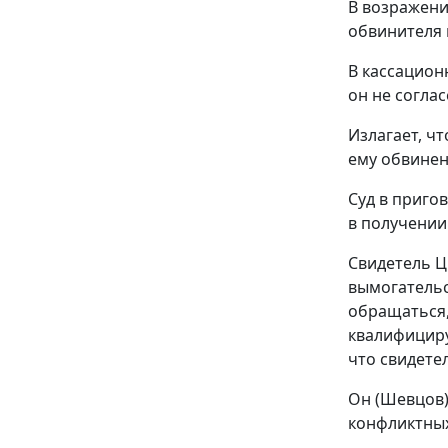
В возражени
обвинителя 
В кассацион
он не согла
Излагает, ч
ему обвине
Суд в приго
в получении
Свидетель Ц
вымогательст
обращаться,
квалифициру
что свидете
Он (Шевцов)
конфликтных