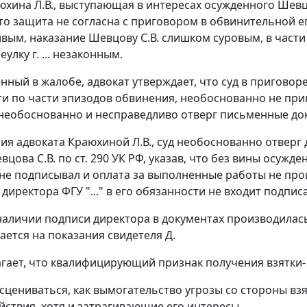
юхина Л.В., выступающая в интересах осужденного Шевцо
что защита не согласна с приговором в обвинительной е
вым, наказание Шевцову С.В. слишком суровым, в части 
ереулку г. ... незаконным.
енный в жалобе, адвокат утверждает, что суд в приговор
и по части эпизодов обвинения, необоснованно не прин
 необоснованно и несправедливо отверг письменные до
ния адвоката Краюхиной Л.В., суд необоснованно отве
вцова С.В. по
ст. 290
УК РФ, указав, что без вины осужден
не подписывал и оплата за выполненные работы не про
директора ФГУ "..." в его обязанности не входит подпис
наличии подписи директора в документах производилась
ается на показания свидетеля Д.
гает, что квалифицирующий признак получения взятки-
сцениваться, как вымогательство угрозы со стороны в
йствия, хотя и затрагивающие его интересы.