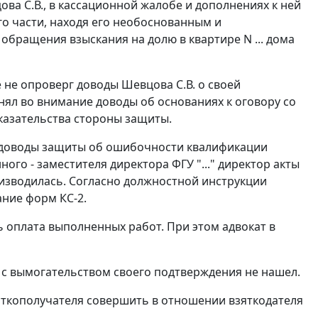
ва С.В., в кассационной жалобе и дополнениях к ней
го части, находя его необоснованным и
обращения взыскания на долю в квартире N ... дома
е не опроверг доводы Шевцова С.В. о своей
ял во внимание доводы об основаниях к оговору со
казательства стороны защиты.
рг доводы защиты об ошибочности квалификации
ного - заместителя директора ФГУ "..." директор акты
изводилась. Согласно должностной инструкции
ание форм КС-2.
 оплата выполненных работ. При этом адвокат в
 с вымогательством своего подтверждения не нашел.
зяткополучателя совершить в отношении взяткодателя