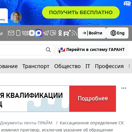
м
Войти
Eng
Перейти в систему ГАРАНТ
ование
Транспорт
Общество
IT
Профессия
П
Документы ленты ПРАЙМ
Кассационное определение СК
Суд изменил приговор, исключив указание об обращении