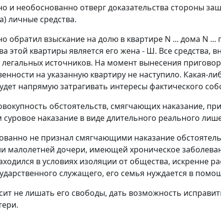
но и необоснованно отверг доказательства стороны за
а) личные средства.
о обратил взыскание на долю в квартире N ... дома N ... по
ва этой квартиры является его жена - Ш. Все средства, 
 легальных источников. На момент вынесения приговор
венности на указанную квартиру не наступило. Какая-ли
будет напрямую затрагивать интересы фактического собс
овокупность обстоятельств, смягчающих наказание, при
 суровое наказание в виде длительного реального лиш
ованно не признал смягчающими наказание обстоятельст
и малолетней дочери, имеющей хроническое заболевани
находился в условиях изоляции от общества, искренне ра
сударственного служащего, его семья нуждается в помо
ит не лишать его свободы, дать возможность исправит
тери.