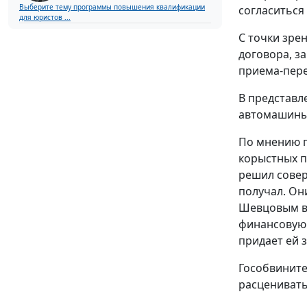
Выберите тему программы повышения квалификации
согласиться
для юристов ...
С точки зре
договора, з
приема-пере
В представл
автомашины 
По мнению г
корыстных п
решил совер
получал. Он
Шевцовым в 
финансовую 
придает ей 
Гособвините
расценивать