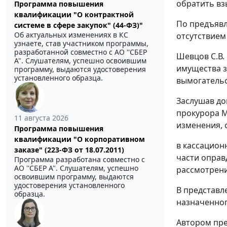
обратить взыс
Программа повышения
квалификации "О контрактной
По предъяв
системе в сфере закупок" (44-ФЗ)"
Об актуальных изменениях в КС
отсутствием
узнаете, став участником программы,
разработанной совместно с АО ''СБЕР
Шевцов С.В.
А". Слушателям, успешно освоившим
имущества з
программу, выдаются удостоверения
установленного образца.
вымогательс
Заслушав до
прокурора М
11 августа 2026
изменения, 
Программа повышения
квалификации "О корпоративном
в кассацион
заказе" (223-ФЗ от 18.07.2011)
части оправ
Программа разработана совместно с
АО ''СБЕР А". Слушателям, успешно
рассмотрение
освоившим программу, выдаются
удостоверения установленного
В представл
образца.
назначенног
Автором пре