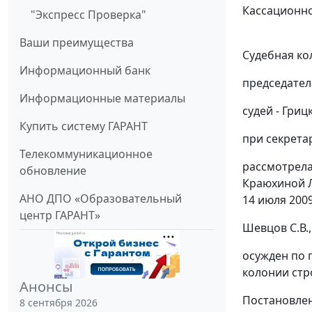
Кассационно
"Экспресс Проверка"
Ваши преимущества
Судебная ко
Информационный банк
председател
Информационные материалы
судей - Гриц
Купить систему ГАРАНТ
при секретар
Телекоммуникационное
рассмотрела
обновление
Краюхиной Л
АНО ДПО «Образовательный
14 июля 200
центр ГАРАНТ»
Шевцов С.В., .
осужден по
колонии стр
Анонсы
Постановлено
8 сентября 2026