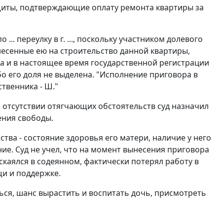
щиты, подтверждающие оплату ремонта квартиры за
 ... переулку в г. ..., поскольку участником долевого
внесенные ею на строительство данной квартиры,
а и в настоящее время государственной регистрации
бо его доля не выделена. "Исполнение приговора в
твенника - Ш."
 отсутствии отягчающих обстоятельств суд назначил
ения свободы.
ва - состояние здоровья его матери, наличие у него
е. Суд не учел, что на момент вынесения приговора
скаялся в содеянном, фактически потерял работу в
щи и поддержке.
ься, шанс вырастить и воспитать дочь, присмотреть