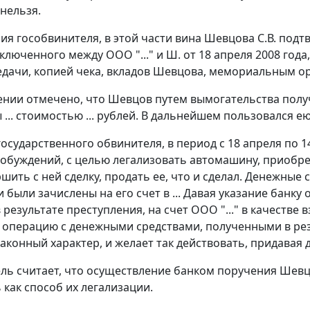
 нельзя.
ния гособвинителя, в этой части вина Шевцова С.В. под
аключенного между ООО "..." и Ш. от 18 апреля 2008 год
дачи, копией чека, вкладов Шевцова, мемориальным о
ении отмечено, что Шевцов путем вымогательства получи
... стоимостью ... рублей. В дальнейшем пользовался ею
осударственного обвинителя, в период с 18 апреля по 1
обуждений, с целью легализовать автомашину, приобре
шить с ней сделку, продать ее, что и сделал. Денежные
и были зачислены на его счет в ... Давая указание банк
результате преступления, на счет ООО "..." в качестве 
операцию с денежными средствами, полученными в рез
законный характер, и желает так действовать, придава
ль считает, что осуществление банком поручения Шевц
 как способ их легализации.