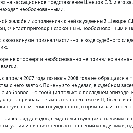
ях на кассационное представление Шевцов С.В. и его з
находят необоснованными.
ной жалобе и дополнениях к ней осужденный Шевцов С.В.
сен, считает приговор незаконным, необоснованным и 
то свою вину он признал частично, в ходе судебного сл
нию.
воре не опроверг и необоснованно не принял во вниман
 взятки.
. с апреля 2007 года по июль 2008 года не обращался в
ва с него взяток. Почему это не делал, в судебном засе
 а добровольно сообщил только о последнем эпизоде. 
ющего признака - вымогательство взятки Ц. был освоб
льствует, по мнению осужденного, о прямой заинтересо
 привел ряд доводов, свидетельствующих о наличии осн
 ситуаций и неприязненных отношений между ними, одн