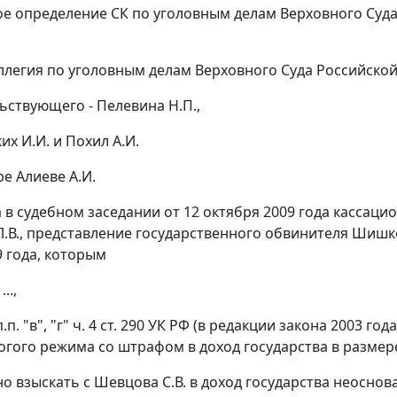
е определение СК по уголовным делам Верховного Суда Р
ллегия по уголовным делам Верховного Суда Российской
ьствующего - Пелевина Н.П.,
ких И.И. и Похил А.И.
е Алиеве А.И.
 в судебном заседании от 12 октября 2009 года кассаци
.В., представление государственного обвинителя Шишко
9 года, которым
..,
п.п. "в"
,
"г" ч. 4 ст. 290
УК РФ (в редакции
закона
2003 года
огого режима со штрафом в доход государства в размере
 взыскать с Шевцова С.В. в доход государства неосноват