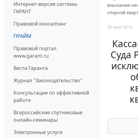
Интернет-версия системы
взыскания нео
ГАРАНТ
спорной кварт
Правовой консалтинг
30 мая 2016
ПРАЙМ
Касса
Правовой портал
Суда 
www.garant.ru
исклю
Вести Гаранта
о
Журнал "Законодательство"
к
Консультации по эффективной
к
работе
Всероссийские спутниковые
онлайн-семинары
Электронные услуги