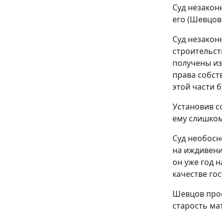
Суд незакон
его (Шевцов
Суд незаконн
строительст
получены из
права собст
этой части 
Установив с
ему слишком
Суд необосн
на иждивени
он уже год 
качестве го
Шевцов прос
старость ма