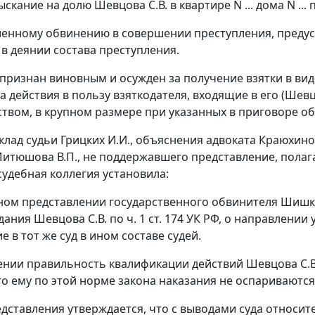
кание на долю Шевцова С.В. в квартире N ... дома N ... по .
ленному обвинению в совершении преступления, преду
 в деянии состава преступления.
 признан виновным и осужден за получение взятки в вид
а действия в пользу взяткодателя, входящие в его (Ше
твом, в крупном размере при указанных в приговоре об
клад судьи Грицких И.И., объяснения адвоката Краюхин
итюшова В.П., не поддержавшего представление, пола
судебная коллегия установила:
ном представлении государственного обвинителя Шишко
дания Шевцова С.В. по
ч. 1 ст. 174
УК РФ, о направлении у
 в тот же суд в ином составе судей.
ении правильность квалификации действий Шевцова С.В
о ему по этой норме закона наказания не оспариваются
дставления утверждается, что с выводами суда относит