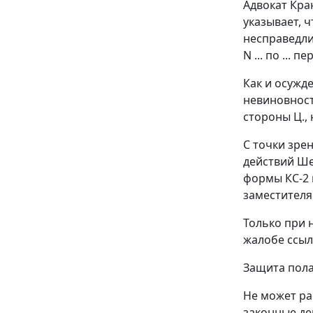
Адвокат Кра
указывает, 
несправедли
N ... по ... п
Как и осужд
невиновност
стороны Ц.,
С точки зре
действий Ше
формы КС-2
заместителя 
Только при 
жалобе ссыл
Защита пола
Не может ра
законные де