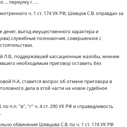
.. переулку г. ...
смотренного
ч. 1 ст. 174
УК РФ, Шевцов С.В. оправдан за
е денег, выгод имущественного характера и
вцова) служебные полномочия, совершенное с
стоятельствах.
ой Л.В., поддержавшей кассационные жалобы, мнение
гавшего необходимым приговор оставить без
вой Н.А. ставится вопрос об отмене приговора в
головного дела в этой части на новое судебное
. по
п.п. "в"
,
"г" ч. 4 ст. 290
УК РФ и справедливость
.
ельно обвинения Шевцова С.В. по
ч. 1 ст. 174
УК РФ