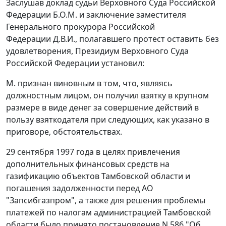
Заслушав доклад судьи Верховного Суда Российской
Федерации Б.О.М. и заключение заместителя
Генерального прокурора Российской
Федерации Д.В.И., полагавшего протест оставить без
удовлетворения, Президиум Верховного Суда
Российской Федерации установил:
М. признан виновным в том, что, являясь
должностным лицом, он получил взятку в крупном
размере в виде денег за совершение действий в
пользу взяткодателя при следующих, как указано в
приговоре, обстоятельствах.
29 сентября 1997 года в целях привлечения
дополнительных финансовых средств на
газификацию объектов Тамбовской области и
погашения задолженности перед АО
"Запсибгазпром", а также для решения проблемы
платежей по налогам администрацией Тамбовской
области было принято
постановление
N 586 "Об