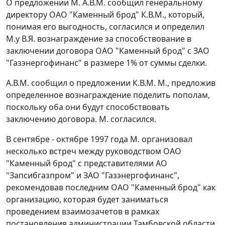
О предложении М. А.В.М. сообщил генеральному
директору ОАО "Каменный брод" К.В.М., который,
понимая его выгодность, согласился и определил
М.у В.Я. вознаграждение за способствование в
заключении договора ОАО "Каменный брод" с ЗАО
"Газэнергофинанс" в размере 1% от суммы сделки.
А.В.М. сообщил о предложении К.В.М. М., предложив
определенное вознаграждение поделить пополам,
поскольку оба они будут способствовать
заключению договора. М. согласился.
В сентябре - октябре 1997 года М. организовал
несколько встреч между руководством ОАО
"Каменный брод" с представителями АО
"Запсибгазпром" и ЗАО "Газэнергофинанс",
рекомендовав последним ОАО "Каменный брод" как
организацию, которая будет заниматься
проведением взаимозачетов в рамках
постановления
администрации Тамбовской области