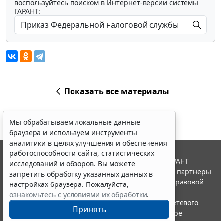
воспользуйтесь поиском в Интернет-версии системы
ГАРАНТ:
Показать все материалы
Мы обрабатываем локальные данные
браузера и используем инструменты
аналитики в целях улучшения и обеспечения
работоспособности сайта, статистических
© ООО "НПП "ГАРАНТ-СЕРВИС", 2026. Система ГАРАНТ
исследований и обзоров. Вы можете
выпускается с 1990 года. Компания "Гарант" и ее партнеры
запретить обработку указанных данных в
являются участниками Российской ассоциации правовой
настройках браузера. Пожалуйста,
информации ГАРАНТ.
ознакомьтесь с условиями их обработки
.
Портал ГАРАНТ.РУ зарегистрирован в качестве сетевого
Принять
издания Федеральной службой по надзору в сфере