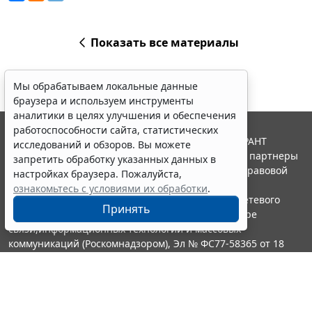
Показать все материалы
Мы обрабатываем локальные данные
браузера и используем инструменты
аналитики в целях улучшения и обеспечения
работоспособности сайта, статистических
© ООО "НПП "ГАРАНТ-СЕРВИС", 2026. Система ГАРАНТ
исследований и обзоров. Вы можете
выпускается с 1990 года. Компания "Гарант" и ее партнеры
запретить обработку указанных данных в
являются участниками Российской ассоциации правовой
настройках браузера. Пожалуйста,
информации ГАРАНТ.
ознакомьтесь с условиями их обработки
.
Портал ГАРАНТ.РУ зарегистрирован в качестве сетевого
Принять
издания Федеральной службой по надзору в сфере
связи,информационных технологий и массовых
коммуникаций (Роскомнадзором), Эл № ФС77-58365 от 18
июня 2014 года.
16+
Контакты
8-800-200-88-88