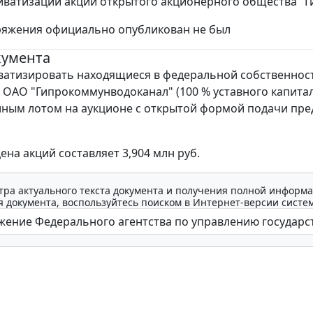
иватизации акций открытого акционерного общества "
ряжения официально опубликован не был
кумента
атизировать находящиеся в федеральной собственнос
й ОАО "Гипрокоммунводоканал" (100 % уставного капитал
ным лотом на аукционе с открытой формой подачи пр
ена акций составляет 3,904 млн руб.
тра актуального текста документа и получения полной информа
 документа, воспользуйтесь поиском в Интернет-версии систе