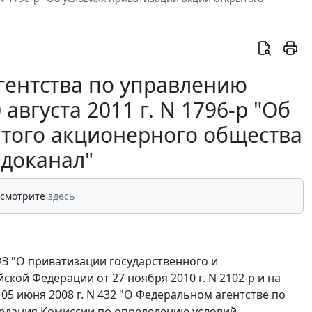
гентства по управлению
вгуста 2011 г. N 1796-р "Об
ытого акционерного общества
доканал"
 смотрите
здесь
-ФЗ "О приватизации государственного и
ой Федерации от 27 ноября 2010 г. N 2102-р и на
5 июня 2008 г. N 432 "О Федеральном агентстве по
седания Комиссии по определению условий