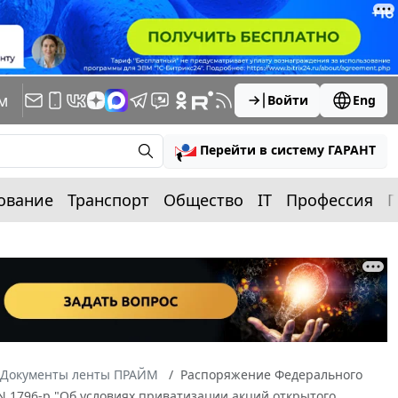
м
Войти
Eng
Перейти в систему ГАРАНТ
ование
Транспорт
Общество
IT
Профессия
П
Документы ленты ПРАЙМ
Распоряжение Федерального
 N 1796-р "Об условиях приватизации акций открытого