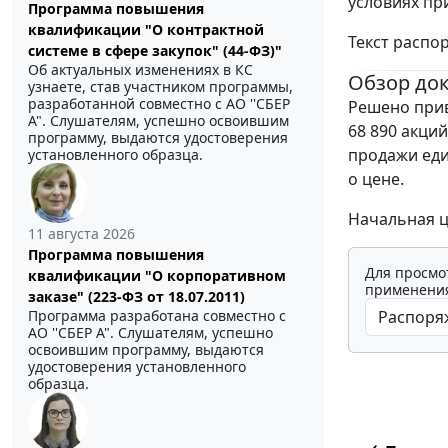
условиях пр
Программа повышения
квалификации "О контрактной
Текст распо
системе в сфере закупок" (44-ФЗ)"
Об актуальных изменениях в КС
Обзор до
узнаете, став участником программы,
разработанной совместно с АО ''СБЕР
Решено прив
А". Слушателям, успешно освоившим
68 890 акци
программу, выдаются удостоверения
продажи еди
установленного образца.
о цене.
Начальная ц
11 августа 2026
Программа повышения
Для просмо
квалификации "О корпоративном
применения
заказе" (223-ФЗ от 18.07.2011)
Программа разработана совместно с
АО ''СБЕР А". Слушателям, успешно
освоившим программу, выдаются
удостоверения установленного
образца.