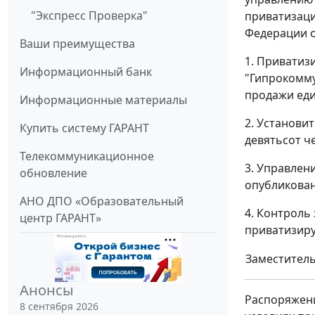
"Экспресс Проверка"
приватизаци
Федерации о
Ваши преимущества
1. Приватиз
Информационный банк
"Гипрокомму
продажи еди
Информационные материалы
2. Установи
Купить систему ГАРАНТ
девятьсот ч
Телекоммуникационное
3. Управлен
обновление
опубликован
АНО ДПО «Образовательный
4. Контроль
центр ГАРАНТ»
приватизир
Заместитель
Анонсы
Распоряжени
8 сентября 2026