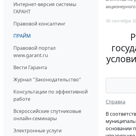
Интернет-версия системы
акционерного
ГАРАНТ
30 сентября 2
Правовой консалтинг
Р
ПРАЙМ
госуд
Правовой портал
www.garant.ru
услов
Вести Гаранта
Журнал "Законодательство"
Консультации по эффективной
работе
Справка
Всероссийские спутниковые
В соответст
онлайн-семинары
муниципальн
основании п
Электронные услуги
управлению 