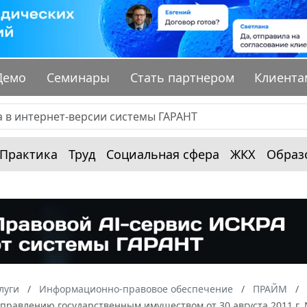
Демо
Семинары
Стать партнером
Клиента
Практика
Труд
Социальная сфера
ЖКХ
Образ
луги
Информационно-правовое обеспечение
ПРАЙМ
управлению государственным имуществом от 30 августа 2011 г.