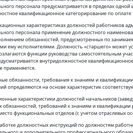
ьного персонала предусматривается в пределах одной 
остное квалификационное категорирование по оплате 
икационных характеристиках должностей работников ад
ьного персонала применение должностного наименован
полнением обязанностей, предусмотренных по занимае
и ему исполнителями. Должность «старшего» может уста
озлагаются функции руководства самостоятельным учас
дусматривается внутридолжностное квалификационное
е применяется.
ные обязанности, требования к знаниям и квалификаци
ий определяются на основе характеристик соответству
онные характеристики должностей начальников (завед
 обязанностей, требований к знаниям и квалификации 
место функциональных отделов (с учетом отраслевых ос
работке должностных инструкций по должностям работ
ального и дополнительного профессионального образо