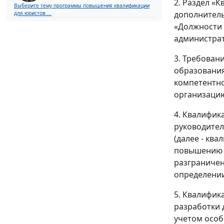
2. Раздел «
Выберите тему программы повышения квалификации
дополнитель
для юристов ...
«Должности 
администрат
3. Требован
образования
компетентно
организацию
4. Квалифик
руководител
(далее - кв
повышению и
разграничен
определении
5. Квалифик
разработки 
учетом особ