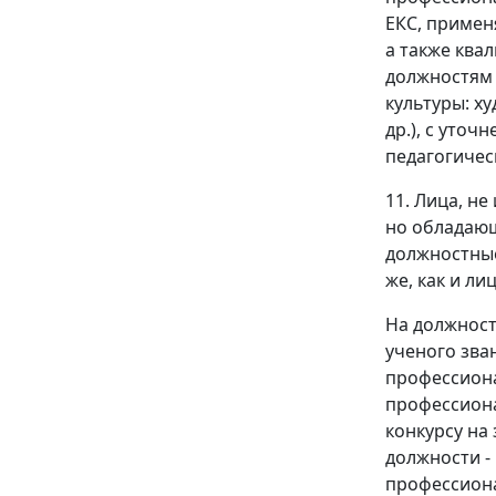
ЕКС, примен
а также ква
должностям 
культуры: х
др.), с уто
педагогичес
11. Лица, н
но обладающ
должностные
же, как и л
На должност
ученого зва
профессиона
профессиона
конкурсу на
должности -
профессиона