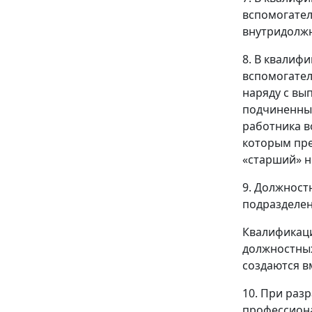
вспомогател
внутридолжн
8. В квалиф
вспомогател
наряду с вы
подчиненным
работника в
которым пре
«старший» н
9. Должност
подразделен
Квалификаци
должностных
создаются в
10. При раз
профессион