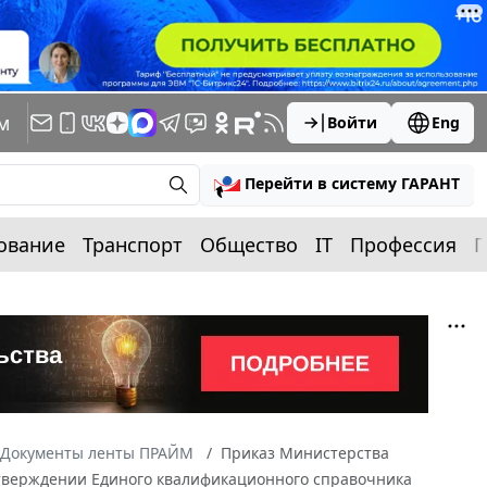
м
Войти
Eng
Перейти в систему ГАРАНТ
ование
Транспорт
Общество
IT
Профессия
П
Документы ленты ПРАЙМ
Приказ Министерства
 утверждении Единого квалификационного справочника