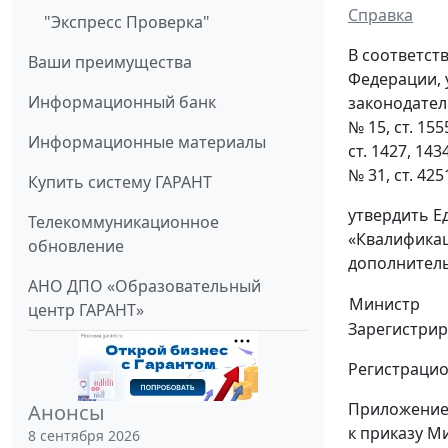
Справка
"Экспресс Проверка"
В соответст
Ваши преимущества
Федерации, 
Информационный банк
законодательс
№ 15, ст. 1555
Информационные материалы
ст. 1427, 1434
№ 31, ст. 425
Купить систему ГАРАНТ
утвердить Е
Телекоммуникационное
«Квалификац
обновление
дополнитель
АНО ДПО «Образовательный
Министр
центр ГАРАНТ»
Зарегистрир
Регистраци
Приложени
Анонсы
к приказу М
8 сентября 2026