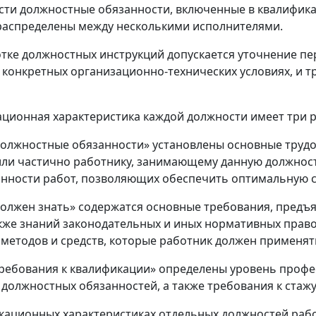
ти должностные обязанности, включенные в квалифика
распределены между несколькими исполнителями.
тке должностных инструкций допускается уточнение пе
 конкретных организационно-технических условиях, и 
ационная характеристика каждой должности имеет три р
Должностные обязанности» установлены основные труд
ли частично работнику, занимающему данную должност
нности работ, позволяющих обеспечить оптимальную 
Должен знать» содержатся основные требования, предъ
акже знаний законодательных и иных нормативных право
 методов и средств, которые работник должен применя
Требования к квалификации» определены уровень проф
должностных обязанностей, а также требования к стажу
икационных характеристиках отдельных должностей раб