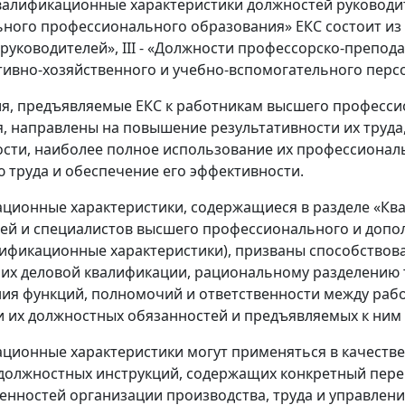
Квалификационные характеристики должностей руководи
ного профессионального образования» ЕКС состоит из че
руководителей», III - «Должности профессорско-препода
ивно-хозяйственного и учебно-вспомогательного персо
ия, предъявляемые ЕКС к работникам высшего професс
, направлены на повышение результативности их труда,
сти, наиболее полное использование их профессионал
 труда и обеспечение его эффективности.
ационные характеристики, содержащиеся в разделе «К
ей и специалистов высшего профессионального и допо
алификационные характеристики), призваны способствов
х деловой квалификации, рациональному разделению т
ия функций, полномочий и ответственности между рабо
 их должностных обязанностей и предъявляемых к ним
ационные характеристики могут применяться в качеств
должностных инструкций, содержащих конкретный пере
енностей организации производства, труда и управления