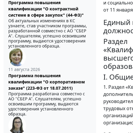
и социально
Программа повышения
квалификации "О контрактной
от 11 января
системе в сфере закупок" (44-ФЗ)"
Единый 
Об актуальных изменениях в КС
узнаете, став участником программы,
должнос
разработанной совместно с АО ''СБЕР
А". Слушателям, успешно освоившим
Раздел
программу, выдаются удостоверения
установленного образца.
«Квалиф
высшего
образов
11 августа 2026
I. Общи
Программа повышения
квалификации "О корпоративном
1. Раздел «
заказе" (223-ФЗ от 18.07.2011)
дополнитель
Программа разработана совместно с
АО ''СБЕР А". Слушателям, успешно
руководител
освоившим программу, выдаются
трудовых от
удостоверения установленного
образца.
организаций
организацио