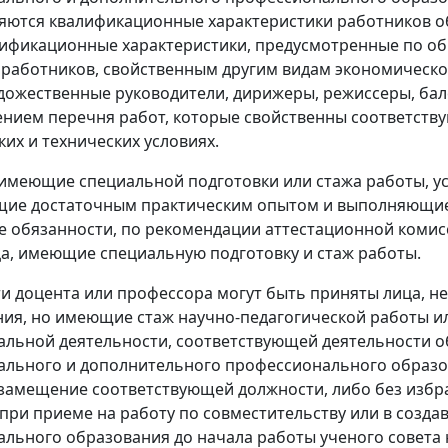
яются квалификационные характеристики работников о
лификационные характеристики, предусмотренные по о
работников, свойственным другим видам экономическо
удожественные руководители, дирижеры, режиссеры, ба
чнением перечня работ, которые свойственны соответст
ких и технических условиях.
е имеющие специальной подготовки или стажа работы, у
ие достаточным практическим опытом и выполняющие 
 обязанности, по рекомендации аттестационной комис
ица, имеющие специальную подготовку и стаж работы.
и доцента или профессора могут быть приняты лица, не
ния, но имеющие стаж научно-педагогической работы и
льной деятельности, соответствующей деятельности 
льного и дополнительного профессионального образов
 замещение соответствующей должности, либо без избр
 при приеме на работу по совместительству или в соз
льного образования до начала работы ученого совета н