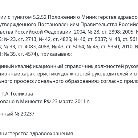
вии с пунктом 5.2.52 Положения о Министерстве здраво
утвержденного Постановлением Правительства Российск
тва Российской Федерации, 2004, № 28, ст. 2898; 2005, № 2, с
; № 23, ст. 2713; № 42, ст. 4825; № 46, ст. 5337; № 48, ст. 561
; № 33, ст. 4083, 4088; № 43, ст. 5064; № 45, ст. 5350; 2010, №
1; № 35, ст. 4574), приказываю:
диный квалификационный справочник должностей руков
ионные характеристики должностей руководителей и с
ного профессионального образования» согласно прил
Т.А. Голикова
овано в Минюсте РФ 23 марта 2011 г.
онный № 20237
е
инистерства здравоохранения