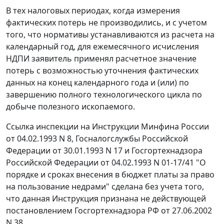
В тех налоговых периодах, когда измерения
фактических потерь не производились, и с учетом
того, что нормативы устанавливаются из расчета на
календарный год, для ежемесячного исчисления
НДПИ заявитель применял расчетное значение
потерь с возможностью уточнения фактических
данных на конец календарного года и (или) по
завершению полного технологического цикла по
добыче полезного ископаемого.
Ссылка инспекции на Инструкции Минфина России
от 04.02.1993 N 8
, Госналогслужбы Российской
Федерации
от 30.01.1993 N 17
и Госгортехнадзора
Российской Федерации
от 04.02.1993 N 01-17/41
"О
порядке и сроках внесения в бюджет платы за право
на пользование недрами" сделана без учета того,
что данная
Инструкция
признана не действующей
постановлением
Госгортехнадзора РФ от 27.06.2002
N 38.