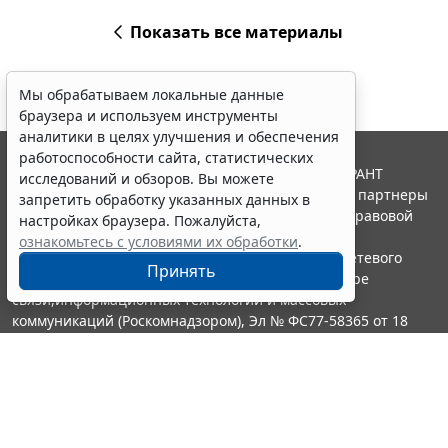
Показать все материалы
Мы обрабатываем локальные данные
браузера и используем инструменты
аналитики в целях улучшения и обеспечения
работоспособности сайта, статистических
© ООО "НПП "ГАРАНТ-СЕРВИС", 2026. Система ГАРАНТ
исследований и обзоров. Вы можете
выпускается с 1990 года. Компания "Гарант" и ее партнеры
запретить обработку указанных данных в
являются участниками Российской ассоциации правовой
настройках браузера. Пожалуйста,
информации ГАРАНТ.
ознакомьтесь с условиями их обработки
.
Портал ГАРАНТ.РУ зарегистрирован в качестве сетевого
Принять
издания Федеральной службой по надзору в сфере
связи,информационных технологий и массовых
коммуникаций (Роскомнадзором), Эл № ФС77-58365 от 18
июня 2014 года.
16+
Контакты
8-800-200-88-88