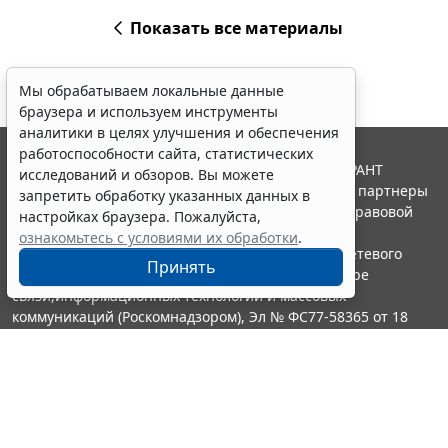
Показать все материалы
Мы обрабатываем локальные данные
браузера и используем инструменты
аналитики в целях улучшения и обеспечения
работоспособности сайта, статистических
© ООО "НПП "ГАРАНТ-СЕРВИС", 2026. Система ГАРАНТ
исследований и обзоров. Вы можете
выпускается с 1990 года. Компания "Гарант" и ее партнеры
запретить обработку указанных данных в
являются участниками Российской ассоциации правовой
настройках браузера. Пожалуйста,
информации ГАРАНТ.
ознакомьтесь с условиями их обработки
.
Портал ГАРАНТ.РУ зарегистрирован в качестве сетевого
Принять
издания Федеральной службой по надзору в сфере
связи,информационных технологий и массовых
коммуникаций (Роскомнадзором), Эл № ФС77-58365 от 18
июня 2014 года.
16+
Контакты
8-800-200-88-88