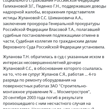
социального страхования Российской Федерации
Галихановой З.Г., Педенко Г.Н., поддержавших доводы
надзорной жалобы, возражения представителя
истицы Жулановой С.С. Шимановича А.А.,
заключение прокурора Генеральной прокуратуры
Российской Федерации Власовой Т.А., полагавшей
судебные постановления подлежащими отмене в
части, Судебная коллегия по гражданским делам
Верховного Суда Российской Федерации установила.
Жуланова Т.Н. обратилась в суд с указанным иском в
интересах несовершеннолетней дочери
Жулановой С.С., в обоснование которого ссылалась
на то, что ее супруг Жуланов С.Я., работая ... 4-го
разряда по ремонту оборудования на
поверхностных работах ЗАО "Строительно-
монтажное управление N ... Мосметростроя",
20 сентября 2003 года погиб в результате
произошедшего с ним несчастного случая на