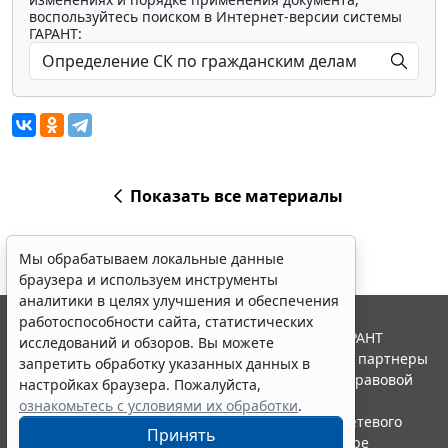
воспользуйтесь поиском в Интернет-версии системы
ГАРАНТ:
Показать все материалы
Мы обрабатываем локальные данные
браузера и используем инструменты
аналитики в целях улучшения и обеспечения
работоспособности сайта, статистических
© ООО "НПП "ГАРАНТ-СЕРВИС", 2026. Система ГАРАНТ
исследований и обзоров. Вы можете
выпускается с 1990 года. Компания "Гарант" и ее партнеры
запретить обработку указанных данных в
являются участниками Российской ассоциации правовой
настройках браузера. Пожалуйста,
информации ГАРАНТ.
ознакомьтесь с условиями их обработки
.
Портал ГАРАНТ.РУ зарегистрирован в качестве сетевого
Принять
издания Федеральной службой по надзору в сфере