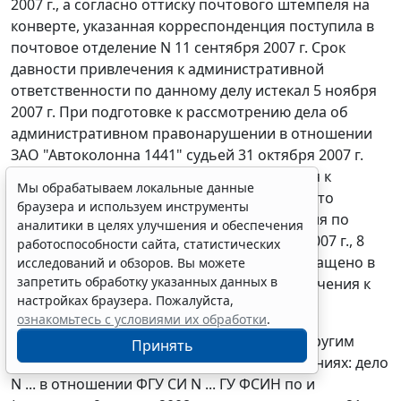
2007 г., а согласно оттиску почтового штемпеля на
конверте, указанная корреспонденция поступила в
почтовое отделение N 11 сентября 2007 г. Срок
давности привлечения к административной
ответственности по данному делу истекал 5 ноября
2007 г. При подготовке к рассмотрению дела об
административном правонарушении в отношении
ЗАО "Автоколонна 1441" судьей 31 октября 2007 г.
заведомо за пределами срока привлечения к
Мы обрабатываем локальные данные
административной ответственности принято
браузера и используем инструменты
решение о назначении судебного заседания по
аналитики в целях улучшения и обеспечения
рассмотрению данного дела на 8 ноября 2007 г., 8
работоспособности сайта, статистических
ноября 2007 г. производство по делу прекращено в
исследований и обзоров. Вы можете
запретить обработку указанных данных в
связи с истечением срока давности привлечения к
настройках браузера. Пожалуйста,
административной ответственности.
ознакомьтесь с условиями их обработки
.
Аналогичные нарушения допущены и по другим
Принять
делам об административных правонарушениях: дело
N ... в отношении ФГУ СИ N ... ГУ ФСИН по и