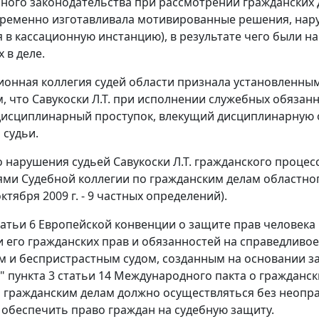
ного законодательства при рассмотрении гражданских 
временно изготавливала мотивированные решения, наруш
 в кассационную инстанцию), в результате чего были н
 в деле.
онная коллегия судей области признала установленны
м, что Савукоски Л.Т. при исполнении служебных обяза
исциплинарный проступок, влекущий дисциплинарную 
судьи.
о нарушения судьей Савукоски Л.Т. гражданского проце
ми Судебной коллегии по гражданским делам областного
ктября 2009 г. - 9 частных определений).
татьи 6
Европейской конвенции о защите прав человека 
 его гражданских прав и обязанностей на справедливое
 и беспристрастным судом, созданным на основании зак
" пункта 3 статьи 14
Международного пакта о граждански
 гражданским делам должно осуществляться без неопра
обеспечить право граждан на судебную защиту.