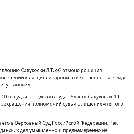
явлению Савукоски Л.Т. об отмене решения
ривлечении к дисциплинарной ответственности в виде
и, установил:
0 г. судья городского суда области Савукоски Л.Т.
 прекращения полномочий судьи с лишением пятого
 его в Верховный Суд Российской Федерации. Как
жданских дел умышленно и преднамеренно не