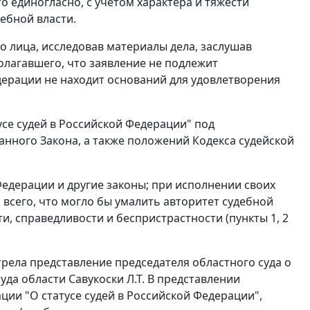
о единогласно, с учетом характера и тяжести
ебной власти.
 лица, исследовав материалы дела, заслушав
олагавшего, что заявление не подлежит
дерации не находит оснований для удовлетворения
се судей в Российской Федерации" под
нного Закона, а также положений
Кодекса
судейской
едерации и другие законы; при исполнении своих
всего, что могло бы умалить авторитет судебной
ти, справедливости и беспристрастности (
пункты 1
,
2
трела представление председателя областного суда о
да области Савукоски Л.Т. В представлении
ии "О статусе судей в Российской Федерации",