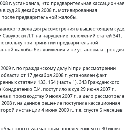
008 г. установила, что предварительная кассационная
в суд 29 декабря 2008 г., мотивированная
яца после предварительной жалобы.
данского дела для рассмотрения в вышестоящем суде.
и Савукоски Л.Т. на нарушение положений
статей 341
,
 поскольку при принятии предварительной
анной жалобы без движения и не установила срок для
2009 г. по гражданскому делу N при рассмотрении
бласти от 17 декабря 2008 г. установлен факт
отренных
статями 133
, 154 (
часть 1
),
343
Гражданского
ондратенко Е.И. поступило в суд 29 июня 2007 г.,
ла к производству 9 июля 2007 г., а дело рассмотрела
ря 2008 г. на данное решение поступила кассационная
орой инстанции 4 июня 2009 г., т.е. спустя 5 месяцев
м областного суда частным определением от 30 июля