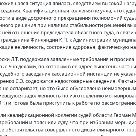
ложившаяся ситуация явилась следствием высокой нагру
аседания. Квалификационная коллегия не учла, что суд
ости в виде досрочного прекращения полномочий судьи
ного решения при наличии стабильности решений выш
к ней отношение председателя областного суда, в связи
у гражданина Финляндии К.П. к Администрации муниципа
ющие ее личность, состояние здоровья, фактическую наг
коски Л.Т. поддержала заявленные требования и просила 
ь с 9-ю делами, по которым в ее адрес вынесены частны
судебного заседания кассационной инстанции не указан
аренко С.О. содержатся недостоверные сведения. Факт
 не оспаривает, но это было обусловлено неимоверным
мевшуюся задолженность по изготовлению мотивирован
 г.) и готова была приступить к работе по рассмотрени
ли квалификационной коллегии судей области Герман М.
требований и пояснили суду, что при избрании меры д
все обстоятельства совершенного дисциплинарного про