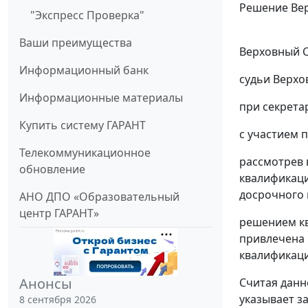
Решение Вер
"Экспресс Проверка"
Ваши преимущества
Верховный С
Информационный банк
судьи Верхо
Информационные материалы
при секретар
Купить систему ГАРАНТ
с участием п
Телекоммуникационное
рассмотрев 
обновление
квалификаци
досрочного 
АНО ДПО «Образовательный
центр ГАРАНТ»
решением кв
привлечена 
квалификаци
Анонсы
Считая данн
указывает з
8 сентября 2026