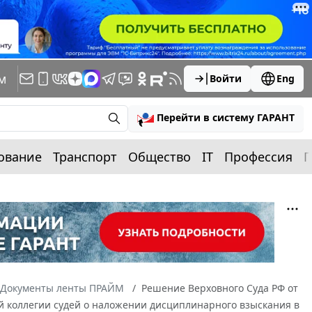
м
Войти
Eng
Перейти в систему ГАРАНТ
ование
Транспорт
Общество
IT
Профессия
П
Документы ленты ПРАЙМ
Решение Верховного Суда РФ от
ой коллегии судей о наложении дисциплинарного взыскания в