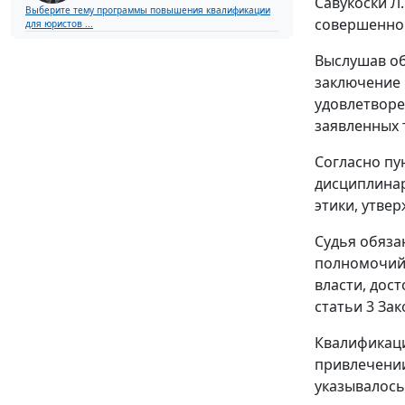
Савукоски Л
Выберите тему программы повышения квалификации
совершенног
для юристов ...
Выслушав об
заключение 
удовлетворе
заявленных 
Согласно
пу
дисциплинар
этики, утве
Судья обяза
полномочий,
власти, дос
статьи 3
Зако
Квалификаци
привлечении
указывалось