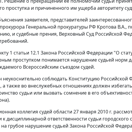
.Т. Решение о прекращении ее полномочий судьи принят
о проступка и причиненного им ущерба авторитету суд
ъяснения заявителя, представителей заинтересованного
прокурора Генеральной прокуратуры РФ Кротова В.А., п
нию, и судебные прения, Верховный Суд Российской Фе
требований.
нкту 1 статьи 12.1
Закона Российской Федерации "О стату
ным проступком понимается нарушение судьей норм да
рждаемого Всероссийским съездом судей.
н неукоснительно соблюдать
Конституцию
Российской Ф
 а также во внеслужебных отношениях должен избегать 
тоинство судьи или вызвать сомнение в его объективнос
на).
онная коллегия судей области 27 января 2010 г. рассмо
 к дисциплинарной ответственности судьи городского су
 на грубое нарушение судьей
Закона
Российской Федерац