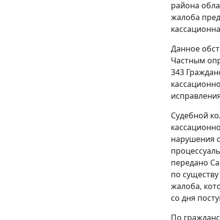
района обла
жалоба пред
кассационная
Данное обст
Частным опр
343
Гражданс
кассационно
исправления 
Судебной ко
кассационно
нарушения с
процессуаль
передано Сав
по существу 
жалоба, кото
со дня посту
По гражданс