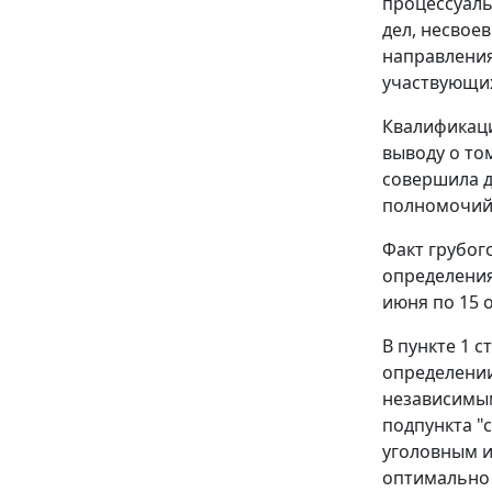
процессуаль
дел, несвое
направления
участвующих
Квалификаци
выводу о то
совершила д
полномочий 
Факт грубог
определения
июня по 15 о
В
пункте 1 с
определении
независимым
подпункта "с
уголовным и
оптимально 