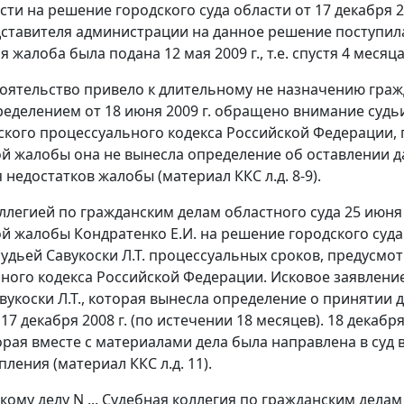
сти на решение городского суда области от 17 декабря 2
ставителя администрации на данное решение поступила 
 жалоба была подана 12 мая 2009 г., т.е. спустя 4 мес
оятельство привело к длительному не назначению граж
еделением от 18 июня 2009 г. обращено внимание судь
кого процессуального кодекса Российской Федерации,
й жалобы она не вынесла определение об оставлении д
недостатков жалобы (материал ККС л.д. 8-9).
ллегией по гражданским делам областного суда 25 июня 
й жалобы Кондратенко Е.И. на решение городского суда о
удьей Савукоски Л.Т. процессуальных сроков, предусм
ного кодекса Российской Федерации. Исковое заявление К
укоски Л.Т., которая вынесла определение о принятии де
17 декабря 2008 г. (по истечении 18 месяцев). 18 декаб
рая вместе с материалами дела была направлена в суд вт
пления (материал ККС л.д. 11).
кому делу N ... Судебная коллегия по гражданским дела