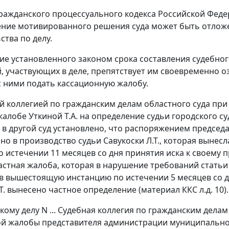
ражданского процессуального кодекса Российской Феде
ение мотивированного решения суда может быть отложен
ства по делу.
е установленного законом срока составления судебно
, участвующих в деле, препятствует им своевременно 
с ними подать кассационную жалобу.
й коллегией по гражданским делам областного суда при р
алобе Уткиной Т.А. на определение судьи городского суд
в другой суд установлено, что распоряжением председат
но в производство судьи Савукоски Л.Т., которая вынес
о истечении 11 месяцев со дня принятия иска к своему про
астная жалоба, которая в нарушение требований
статьи
в вышестоящую инстанцию по истечении 5 месяцев со дня 
Т. вынесено частное определение (материал ККС л.д. 10).
кому делу N ... Судебная коллегия по гражданским делам
й жалобы представителя администрации муниципально