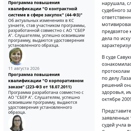
Программа повышения
нарушала, с
квалификации "О контрактной
судебного з
системе в сфере закупок" (44-ФЗ)"
ответственн
Об актуальных изменениях в КС
мотивирован
узнаете, став участником программы,
разработанной совместно с АО ''СБЕР
предвзятое 
А". Слушателям, успешно освоившим
дела по иск
программу, выдаются удостоверения
характеризу
установленного образца.
В суде Саву
ознакомилас
11 августа 2026
протоколам 
Программа повышения
по делу Лаз
квалификации "О корпоративном
решений она
заказе" (223-ФЗ от 18.07.2011)
здоровья, и
Программа разработана совместно с
АО ''СБЕР А". Слушателям, успешно
октябре 2009
освоившим программу, выдаются
удостоверения установленного
Представите
образца.
заявленных 
судей учла 