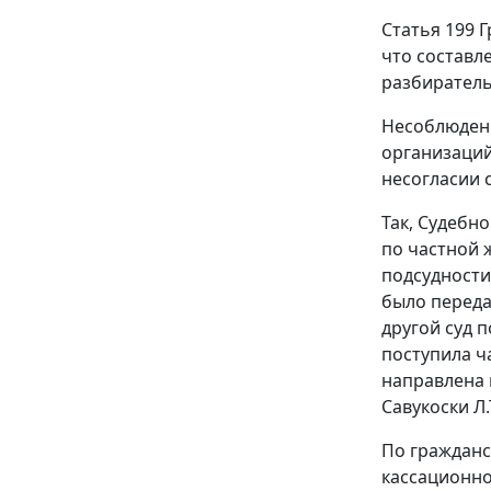
Статья 199
Г
что составл
разбиратель
Несоблюдени
организаций
несогласии 
Так, Судебно
по частной ж
подсудности 
было переда
другой суд п
поступила ч
направлена 
Савукоски Л.
По гражданс
кассационно