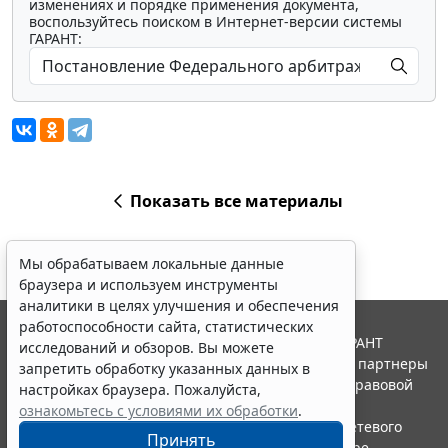
изменениях и порядке применения документа,
воспользуйтесь поиском в Интернет-версии системы
ГАРАНТ:
Показать все материалы
Мы обрабатываем локальные данные
браузера и используем инструменты
аналитики в целях улучшения и обеспечения
работоспособности сайта, статистических
© ООО "НПП "ГАРАНТ-СЕРВИС", 2026. Система ГАРАНТ
исследований и обзоров. Вы можете
выпускается с 1990 года. Компания "Гарант" и ее партнеры
запретить обработку указанных данных в
являются участниками Российской ассоциации правовой
настройках браузера. Пожалуйста,
информации ГАРАНТ.
ознакомьтесь с условиями их обработки
.
Портал ГАРАНТ.РУ зарегистрирован в качестве сетевого
Принять
издания Федеральной службой по надзору в сфере