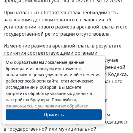
аренды земельного участка N 28776 от 30.12.2005 г.
При названных обстоятельствах необходимость
Мы обрабатываем локальные данные
заключения дополнительного соглашения об
браузера и используем инструменты
установлении нового размера арендной платы и его
аналитики в целях улучшения и обеспечения
государственной регистрации отсутствовала.
работоспособности сайта, статистических
исследований и обзоров. Вы можете
Изменение размера арендной платы в результате
запретить обработку указанных данных в
принятия соответствующими органами
настройках браузера. Пожалуйста,
нормативных актов не является в данном случае
ознакомьтесь с условиями их обработки
.
изменением условия договора о размере арендной
Принять
платы применительно к
пункту 3 статьи 614
Кодекса,
а представляет собой исполнение согласованного
сторонами условия договора.
Erid: 4CQwVszH9pWwojUA9Q3
Реклама
Поскольку ставки арендной платы являются
Получите полный доступ к системе
регулируемыми ценами, стороны обязаны
ГАРАНТ бесплатно на 3 дня!
руководствоваться предписанным размером
Получить доступ
арендной платы за земельные участки, находящиеся
в государственной или муниципальной