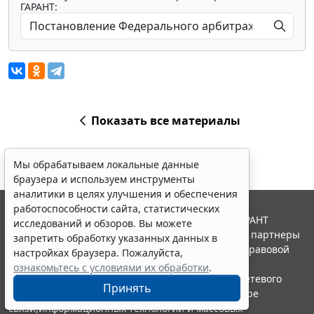
ГАРАНТ:
Показать все материалы
Мы обрабатываем локальные данные
браузера и используем инструменты
аналитики в целях улучшения и обеспечения
работоспособности сайта, статистических
© ООО "НПП "ГАРАНТ-СЕРВИС", 2026. Система ГАРАНТ
исследований и обзоров. Вы можете
выпускается с 1990 года. Компания "Гарант" и ее партнеры
запретить обработку указанных данных в
являются участниками Российской ассоциации правовой
настройках браузера. Пожалуйста,
информации ГАРАНТ.
ознакомьтесь с условиями их обработки
.
Портал ГАРАНТ.РУ зарегистрирован в качестве сетевого
Принять
издания Федеральной службой по надзору в сфере
связи,информационных технологий и массовых