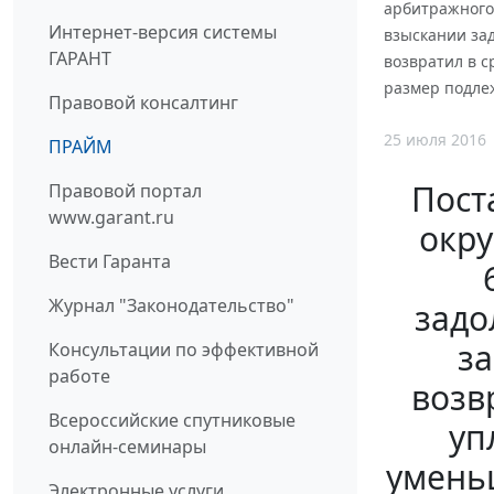
арбитражного 
Интернет-версия системы
взыскании зад
ГАРАНТ
возвратил в с
размер подле
Правовой консалтинг
25 июля 2016
ПРАЙМ
Пост
Правовой портал
www.garant.ru
окру
Вести Гаранта
Журнал "Законодательство"
задо
за
Консультации по эффективной
работе
возв
Всероссийские спутниковые
уп
онлайн-семинары
умень
Электронные услуги