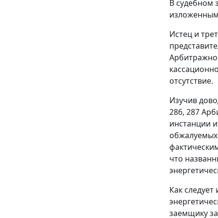
В судебном 
изложенным 
Истец и тре
представите
Арбитражног
кассационно
отсутствие.
Изучив дово
286
,
287
Арби
инстанции и
обжалуемых
фактическим
что названн
энергетичес
Как следует
энергетичес
заемщику за