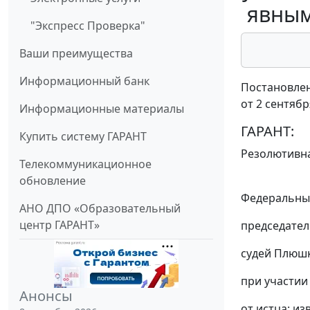
явным
"Экспресс Проверка"
Ваши преимущества
Информационный банк
Постановлен
от 2 сентябр
Информационные материалы
ГАРАНТ:
Купить систему ГАРАНТ
Резолютивна
Телекоммуникационное
обновление
Федеральный
АНО ДПО «Образовательный
центр ГАРАНТ»
председател
судей Плюшко
при участии 
Анонсы
от истца: из