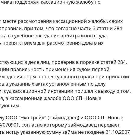
тчика поддержал кассационную жалобу по
и месте рассмотрения кассационной жалобы, своих
аправили, при том, что согласно
части 3 статьи 284
ка в судебное заседание арбитражного суда
ь препятствием для рассмотрения дела в их
ствующих в деле лиц, проверив в порядке
статей 284
,
ации правильность применения судом первой
блюдения норм процессуального права при принятии
ов в указанных актах установленным по делу
 суд кассационной инстанции пришел к выводу о том,
ия, а кассационная жалоба ООО СП "Новые
едующим.
ежду ООО "Эко Трейд" (займодавец) и ООО СП "Новые
3/070901, согласно которому займодавец передает
ть истцу указанную сумму займа не позднее 31.10.2007