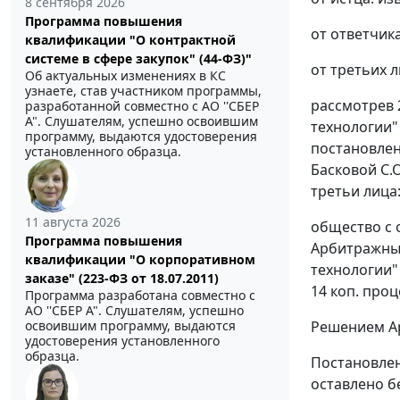
8 сентября 2026
Программа повышения
от ответчика:
квалификации "О контрактной
системе в сфере закупок" (44-ФЗ)"
от третьих л
Об актуальных изменениях в КС
узнаете, став участником программы,
рассмотрев 
разработанной совместно с АО ''СБЕР
А". Слушателям, успешно освоившим
технологии" 
программу, выдаются удостоверения
постановле
установленного образца.
Басковой С.
третьи лица
11 августа 2026
общество с 
Программа повышения
Арбитражный
квалификации "О корпоративном
технологии" 
заказе" (223-ФЗ от 18.07.2011)
14 коп. проц
Программа разработана совместно с
АО ''СБЕР А". Слушателям, успешно
Решением Ар
освоившим программу, выдаются
удостоверения установленного
образца.
Постановле
оставлено б