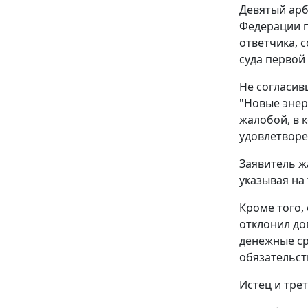
Девятый арб
Федерации п
ответчика, 
суда первой
Не согласив
"Новые энер
жалобой, в 
удовлетворе
Заявитель ж
указывая на
Кроме того,
отклонил до
денежные ср
обязательст
Истец и тре