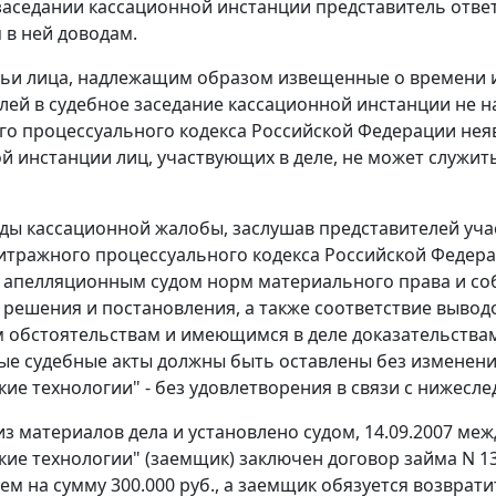
заседании кассационной инстанции представитель отве
в ней доводам.
тьи лица, надлежащим образом извещенные о времени 
лей в судебное заседание кассационной инстанции не н
о процессуального кодекса Российской Федерации неяв
й инстанции лиц, участвующих в деле, не может служит
ды кассационной жалобы, заслушав представителей уча
тражного процессуального кодекса Российской Федер
 апелляционным судом норм материального права и со
 решения и
постановления
, а также соответствие вывод
 обстоятельствам и имеющимся в деле доказательствам,
ые судебные акты должны быть оставлены без изменен
кие технологии" - без удовлетворения в связи с нижесл
 из материалов дела и установлено судом, 14.09.2007 м
кие технологии" (заемщик) заключен договор займа N 1
ем на сумму 300.000 руб., а заемщик обязуется возврати