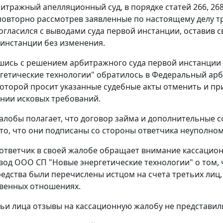
итражный апелляционный суд, в порядке
статей 266
,
26
овторно рассмотрев заявленные по настоящему делу 
согласился с выводами суда первой инстанции, оставив 
 инстанции без изменения.
шись с решением арбитражного суда первой инстанции
гетические технологии" обратилось в Федеральный арб
которой просит указанные судебные акты отменить и при
нии исковых требований.
алобы полагает, что договор займа и дополнительные 
 то, что они подписаны со стороны ответчика неуполн
 ответчик в своей жалобе обращает внимание кассацион
вод ООО СП "Новые энергетические технологии" о том, ч
едства были перечислены истцом на счета третьих лиц,
венных отношениях.
тьи лица отзывы на кассационную жалобу не представил