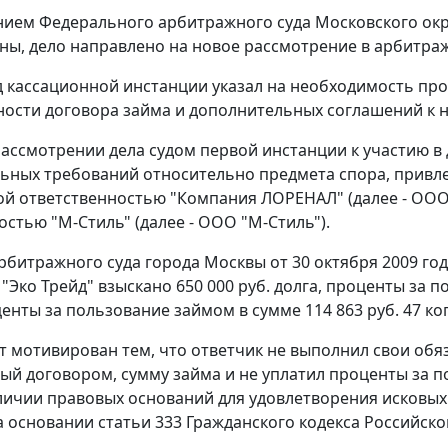
нием
Федерального арбитражного суда Московского окру
ны, дело направлено на новое рассмотрение в арбитра
д кассационной инстанции указал на необходимость пр
ости договора займа и дополнительных соглашений к н
ассмотрении дела судом первой инстанции к участию в д
ьных требований относительно предмета спора, привл
й ответственностью "Компания ЛОРЕНАЛ" (далее - ООО
остью "М-Стиль" (далее - ООО "М-Стиль").
битражного суда города Москвы от 30 октября 2009 год
Эко Трейд" взыскано 650 000 руб. долга, проценты за по
центы за пользование займом в сумме 114 863 руб. 47 коп.
т мотивирован тем, что ответчик не выполнил свои обяз
ый договором, сумму займа и не уплатил проценты за по
личии правовых оснований для удовлетворения исковых
а основании
статьи 333
Гражданского кодекса Российско