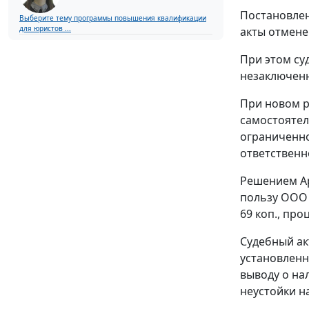
Постановле
Выберите тему программы повышения квалификации
для юристов ...
акты отмене
При этом су
незаключенн
При новом р
самостоятел
ограниченно
ответственн
Решением Ар
пользу ООО "
69 коп., про
Судебный ак
установленн
выводу о на
неустойки н