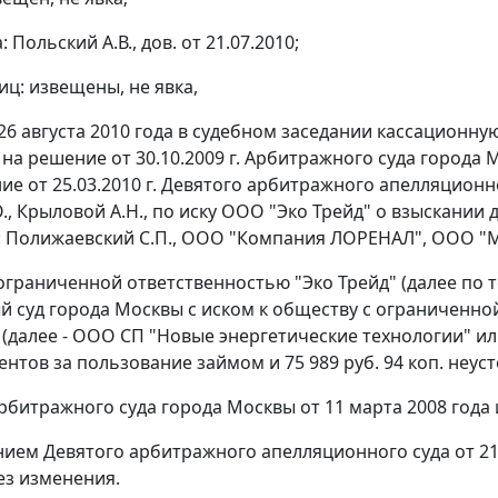
 Польский А.В., дов. от 21.07.2010;
иц: извещены, не явка,
26 августа 2010 года в судебном заседании кассационн
на решение от 30.10.2009 г. Арбитражного суда города 
ние
от 25.03.2010 г. Девятого арбитражного апелляционно
О., Крыловой А.Н., по иску ООО "Эко Трейд" о взыскании
: Полижаевский С.П., ООО "Компания ЛОРЕНАЛ", ООО "М-
ограниченной ответственностью "Эко Трейд" (далее по те
 суд города Москвы с иском к обществу с ограниченно
(далее - ООО СП "Новые энергетические технологии" или 
ентов за пользование займом и 75 989 руб. 94 коп. неус
битражного суда города Москвы от 11 марта 2008 года
нием
Девятого арбитражного апелляционного суда от 21
ез изменения.