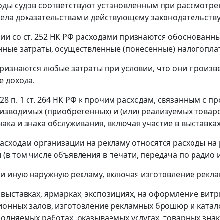
ды судов соответствуют установленным при рассмотрен
ела доказательствам и действующему законодательству
вии со
ст. 252
НК РФ расходами признаются обоснованны
ные затраты, осуществленные (понесенные) налогопл
ризнаются любые затраты при условии, что они произв
е дохода.
28 п. 1 ст. 264
НК РФ к прочим расходам, связанным с пр
изводимых (приобретенных) и (или) реализуемых товаров
нака и знака обслуживания, включая участие в выставках
расходам организации на рекламу относятся расходы на
(в том числе объявления в печати, передача по радио 
 и иную наружную рекламу, включая изготовление рекл
в выставках, ярмарках, экспозициях, на оформление вит
онных залов, изготовление рекламных брошюр и ката
полняемых работах, оказываемых услугах, товарных знака