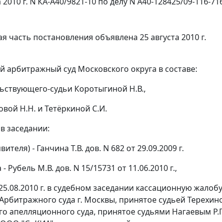
а 2010 г. N КА-А40/9821-10 по делу N А40-128425/09-116-71
я часть постановления объявлена 25 августа 2010 г.
 арбитражный суд Московского округа в составе:
ьствующего-судьи Коротыгиной Н.В.,
вой Н.Н. и Тетёркиной С.И.
в заседании:
вителя) - Ганчина Т.В. дов. N 682 от 29.09.2009 г.
- Рубель М.В. дов. N 15/15731 от 11.06.2010 г.,
25.08.2010 г. в судебном заседании кассационную жалоб
. Арбитражного суда г. Москвы, принятое судьей Терехино
о апелляционного суда, принятое судьями Нагаевым Р.Г.,