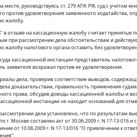
а месте, руководствуясь
ст. 279
АПК РФ, суд с учетом мн
о против удовлетворения заявленного ходатайства, оп
ю жалобу.
 в отзыве на кассационную жалобу считает принятые п
ым при рассмотрении дела обстоятельствам и действую
ю жалобу налогового органа оставить без удовлетворен
 суда кассационной инстанции представитель налогово
ль заявителя возражал против ее удовлетворения.
риалы дела, проверив соответствие выводов, содержащ
дела доказательствам, правильность применения суда
ного права, обсудив доводы кассационной жалобы и во
 кассационной инстанции не находит оснований для отме
рассмотрении дела установлено, что по результатам 
по г. Москве составлен акт от 30.06.2009 г. N 17-13-01
ение от 10.08.2009 г. N 17-13/016 "О привлечении к отв
ения".