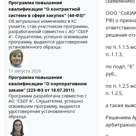
(заявлению)
Программа повышения
квалификации "О контрактной
ООО "СоКИА"
системе в сфере закупок" (44-ФЗ)"
РФ) о призн
Об актуальных изменениях в КС
узнаете, став участником программы,
ответственн
разработанной совместно с АО ''СБЕР
решения отн
А". Слушателям, успешно освоившим
программу, выдаются удостоверения
по п. 1.1.5
установленного образца.
п. 1.1.3,
по подп. "б
11 августа 2026
руб.,
Программа повышения
квалификации "О корпоративном
по п. 1.2.5
заказе" (223-ФЗ от 18.07.2011)
п. 1.2.5,
Программа разработана совместно с
АО ''СБЕР А". Слушателям, успешно
а также выв
освоившим программу, выдаются
удостоверения установленного
образца.
Решением Ар
арбитражног