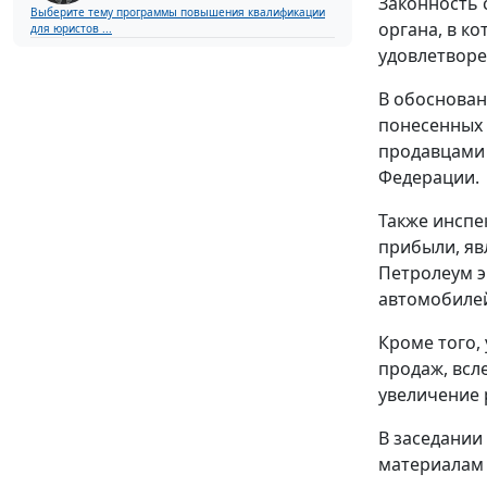
Законность 
Выберите тему программы повышения квалификации
органа, в к
для юристов ...
удовлетворе
В обоснован
понесенных 
продавцами 
Федерации.
Также инспе
прибыли, яв
Петролеум э
автомобиле
Кроме того,
продаж, всл
увеличение 
В заседании
материалам 