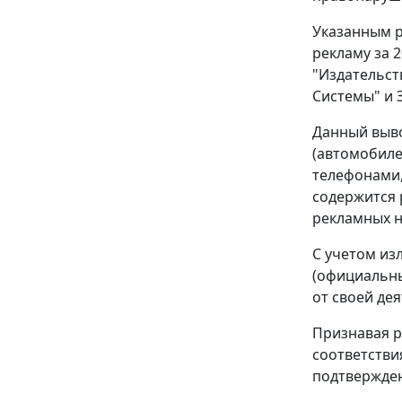
Указанным р
рекламу за 
"Издательст
Системы" и 
Данный выво
(автомобиле
телефонами,
содержится 
рекламных н
С учетом из
(официальны
от своей де
Признавая р
соответстви
подтвержде