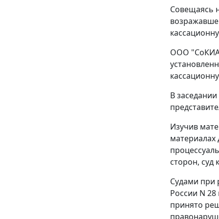
Совещаясь н
возражавшег
кассационну
ООО "СоКИА"
установленн
кассационну
В заседании
представите
Изучив мате
материалах 
процессуаль
сторон, суд
Судами при 
России N 28 
принято реш
правонаруш