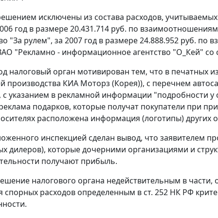
ешением исключены из состава расходов, учитываемых 
2006 год в размере 20.431.714 руб. по взаимоотношени
во "За рулем", за 2007 год в размере 24.888.952 руб. 
ЗАО "Рекламно - информационное агентство "О_Кей" со
д налоговый орган мотивирован тем, что в печатных и
й производства КИА Моторз (Корея)), с перечнем авто
 с указанием в рекламной информации "подробности у
реклама подарков, которые получат покупатели при пр
осителях расположена информация (логотипы) других о
ложенного инспекцией сделан вывод, что заявителем пр
х дилеров), которые дочерними организациями и струк
ятельности получают прибыль.
ешение налогового органа недействительным в части, 
я спорных расходов определенным в
ст. 252
НК РФ крите
нности.