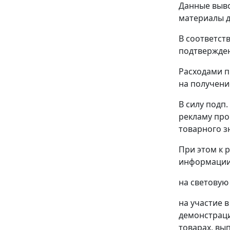
Данные выво
материалы д
В соответст
подтвержден
Расходами п
на получени
В силу
подп. 
рекламу про
товарного з
При этом к 
информации 
на световую
на участие 
демонстраци
товарах, вы