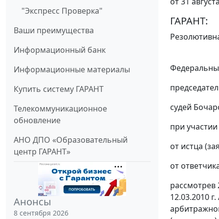
от 31 август
"Экспресс Проверка"
ГАРАНТ:
Ваши преимущества
Резолютивна
Информационный банк
Федеральный
Информационные материалы
председател
Купить систему ГАРАНТ
судей Бочаро
Телекоммуникационное
обновление
при участии 
АНО ДПО «Образовательный
от истца (зая
центр ГАРАНТ»
от ответчика 
рассмотрев 
12.03.2010 г
Анонсы
арбитражног
8 сентября 2026