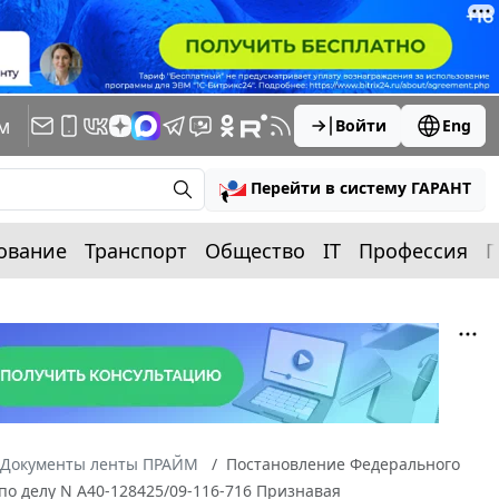
м
Войти
Eng
Перейти в систему ГАРАНТ
ование
Транспорт
Общество
IT
Профессия
П
Документы ленты ПРАЙМ
Постановление Федерального
 по делу N А40-128425/09-116-716 Признавая