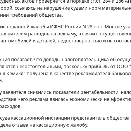
судебных актов проверяется в порядке
ст.ст. 284
и
286
АП
оторой, ссылаясь на нарушение судами норм материально
нии требований общества.
ие поданной жалобы ИФНС России N 28 по г. Москве ук
заявителем расходов на рекламу, в связи с осуществлени
автомобилей и деталей, недостоверностью и не соотв
кция полагает, что доводы налогоплательщика об осущ
ляются несостоятельными, поскольку прибыль от ООО 
нд Кемикл" получена в качестве рекламодателя банковск
й.
 у заявителя снизились показатели рентабельности, нал
едствие чего реклама явилась экономически не эффекти
расходов.
 суда кассационной инстанции представитель общества 
дела отзыва на кассационную жалобу.