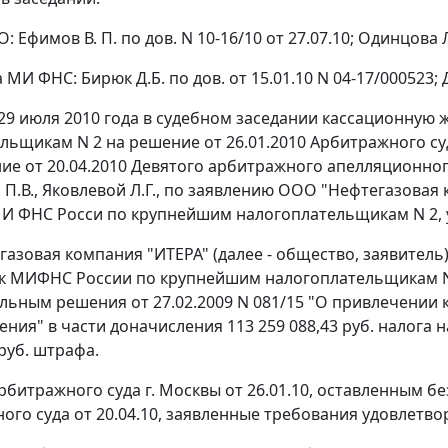
: Ефимов В. П. по дов. N 10-16/10 от 27.07.10; Одинцова Л.
 МИ ФНС: Бирюк Д.Б. по дов. от 15.01.10 N 04-17/000523; Д
29 июля 2010 года в судебном заседании кассационную
льщикам N 2 на решение от 26.01.2010 Арбитражного суд
ние
от 20.04.2010 Девятого арбитражного апелляционног
П.В., Яковлевой Л.Г., по заявлению ООО "Нефтегазовая
И ФНС Росси по крупнейшим налогоплательщикам N 2, 
азовая компания "ИТЕРА" (далее - общество, заявитель)
к МИФНС России по крупнейшим налогоплательщикам N 2
льным решения от 27.02.2009 N 081/15 "О привлечении 
ния" в части доначисления 113 259 088,43 руб. налога н
 руб. штрафа.
битражного суда г. Москвы от 26.01.10, оставленным б
ого суда от 20.04.10, заявленные требования удовлетво