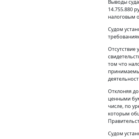
Выводы суда
14.755.880 
налоговым о
Судом устан
требования
Отсутствие у
свидетельст
том что
нал
принимаемые
деятельност
Отклоняя до
ценными бум
числе, по у
которым общ
Правительст
Судом устано