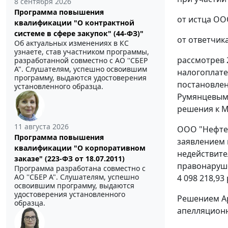
8 сентября 2026
Программа повышения
от истца ООО
квалификации "О контрактной
системе в сфере закупок" (44-ФЗ)"
от ответчика
Об актуальных изменениях в КС
узнаете, став участником программы,
рассмотрев 
разработанной совместно с АО ''СБЕР
А". Слушателям, успешно освоившим
налогоплате
программу, выдаются удостоверения
постановле
установленного образца.
Румянцевым 
решения к М
11 августа 2026
ООО "Нефтег
Программа повышения
заявлением 
квалификации "О корпоративном
недействите
заказе" (223-ФЗ от 18.07.2011)
правонаруше
Программа разработана совместно с
АО ''СБЕР А". Слушателям, успешно
4 098 218,93
освоившим программу, выдаются
удостоверения установленного
Решением Ар
образца.
апелляционн