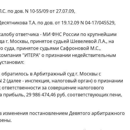
С. по дов. N 10-55/09 от 27.07.09,
есятникова Т.А. по дов. от 19.12.09 N 04-17/045529,
 жалобу ответчика - МИ ФНС России по крупнейшим
а г. Москвы, принятое судьей Шевелевой Л.А., на
о суда, принятое судьями Сафроновой М.С.,
 компания "ИТЕРА" о признании недействительным
установил:
 обратилось в Арбитражный суд г. Москвы с
 (далее - инспекция, налоговый орган) о признании
к ответственности за совершение налогового
а прибыль, 29 986 474,46 руб. соответствующих пени,
ез изменения
постановлением
Девятого арбитражного
рены.