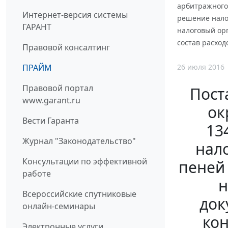
арбитражного 
Интернет-версия системы
решение налог
ГАРАНТ
налоговый ор
состав расхо
Правовой консалтинг
26 июля 2016
ПРАЙМ
Правовой портал
Пост
www.garant.ru
ок
Вести Гаранта
13
Журнал "Законодательство"
нало
Консультации по эффективной
пеней 
работе
н
Всероссийские спутниковые
док
онлайн-семинары
кон
Электронные услуги