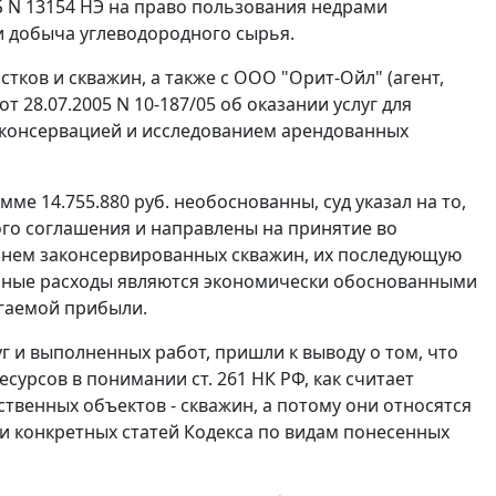
Б N 13154 НЭ на право пользования недрами
и добыча углеводородного сырья.
ков и скважин, а также с ООО "Орит-Ойл" (агент,
от 28.07.2005 N 10-187/05 об оказании услуг для
асконсервацией и исследованием арендованных
ме 14.755.880 руб. необоснованны, суд указал на то,
го соглашения и направлены на принятие во
а нем законсервированных скважин, их последующую
занные расходы являются экономически обоснованными
гаемой прибыли.
г и выполненных работ, пришли к выводу о том, что
ресурсов в понимании
ст. 261
НК РФ, как считает
ственных объектов - скважин, а потому они относятся
и конкретных статей
Кодекса
по видам понесенных