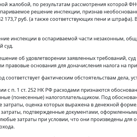
ой жалобой, по результатам рассмотрения которой ФНС
париваемое решение инспекции, признав необоснован
82 173,7 руб. (а также соответствующих пени и штрафа).
ние инспекции в оспариваемой части незаконным, общ
 суд.
шение об удовлетворении заявленных требований, суд п
ли правовые основания для доначисления налога на пр
д соответствует фактическим обстоятельствам дела, ус
вии с
п. 1 ст. 252
НК РФ расходами признаются обоснован
нные (понесенные) налогоплательщиком. Под обоснов
 затраты, оценка которых выражена в денежной форм
затраты, подтвержденные документами, оформленными 
любые затраты при условии, что они произведены для 
охода.