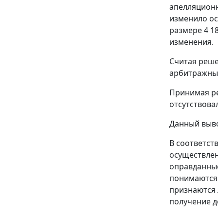
апелляционн
изменило ос
размере 4 1
изменения.
Считая реше
арбитражный
Принимая ре
отсутствова
Данный выво
В соответст
осуществле
оправданные
понимаются 
признаются 
получение д