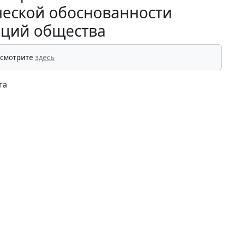
ческой обоснованности
аций общества
 смотрите
здесь
га