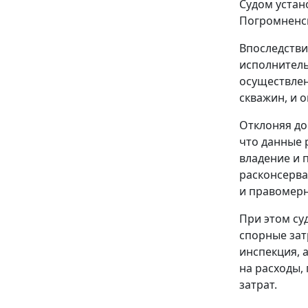
Судом устан
Погромненск
Впоследстви
исполнитель)
осуществлен
скважин, и 
Отклоняя дов
что данные 
владение и 
расконсерва
и правомерн
При этом су
спорные зат
инспекция, 
на расходы,
затрат.