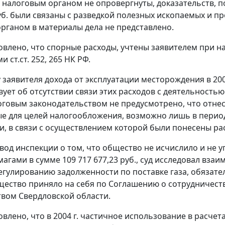
 налоговым органом не опровергнуты, доказательств, 
руб. были связаны с разведкой полезных ископаемых и п
рганом в материалы дела не представлено.
овлено, что спорные расходы, учтены заявителем при н
ми
ст.ст. 252
,
265
НК РФ.
 заявителя дохода от эксплуатации месторождения в 2006
вует об отсутствии связи этих расходов с деятельность
оговым законодательством
не предусмотрено, что отне
 для целей налогообложения, возможно лишь в период
и, в связи с осуществлением которой были понесены ра
вод инспекции о том, что общество не исчислило и не 
агами в сумме 109 717 677,23 руб., суд исследовал взаи
регулированию задолженности по поставке газа, обяза
ество приняло на себя по Соглашению о сотрудничестве 
вом Свердловской области.
влено, что в 2004 г. частичное использование в расчетах