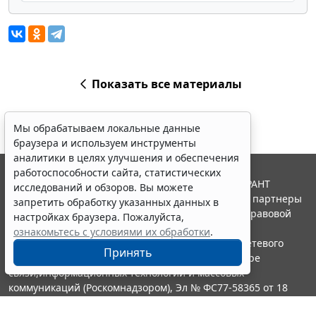
Показать все материалы
Мы обрабатываем локальные данные
браузера и используем инструменты
аналитики в целях улучшения и обеспечения
работоспособности сайта, статистических
© ООО "НПП "ГАРАНТ-СЕРВИС", 2026. Система ГАРАНТ
исследований и обзоров. Вы можете
выпускается с 1990 года. Компания "Гарант" и ее партнеры
запретить обработку указанных данных в
являются участниками Российской ассоциации правовой
настройках браузера. Пожалуйста,
информации ГАРАНТ.
ознакомьтесь с условиями их обработки
.
Портал ГАРАНТ.РУ зарегистрирован в качестве сетевого
Принять
издания Федеральной службой по надзору в сфере
связи,информационных технологий и массовых
коммуникаций (Роскомнадзором), Эл № ФС77-58365 от 18
июня 2014 года.