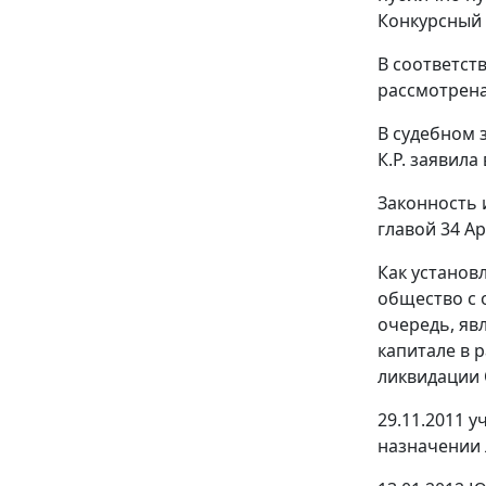
Конкурсный 
В соответст
рассмотрена
В судебном 
К.Р. заявила
Законность 
главой 34
Ар
Как установ
общество с 
очередь, яв
капитале в р
ликвидации 
29.11.2011 
назначении 