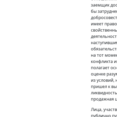
заемщик дос
бы затрудне
добросовест
имеет право
свойственны
деятельност
наступившим
обязательст
на тот моме
конфликта и
полагает ос
оценке разу
из условий, 
пришел к вы
ликвидность
продажная ц
Лица, участ
публично пу