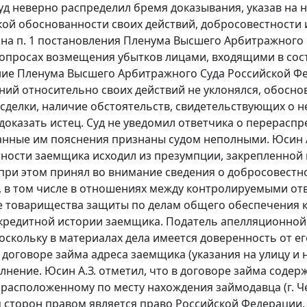
суд неверно распределил бремя доказывания, указав на 
ой обоснованности своих действий, добросовестности 
 на
п. 1
постановления Пленума Высшего Арбитражного Су
опросах возмещения убытков лицами, входящими в соста
ние
Пленума Высшего Арбитражного Суда Российской Федер
ний относительно своих действий не уклонялся, обосн
сделки, наличие обстоятельств, свидетельствующих о н
доказать истец. Суд не уведомил ответчика о перерасп
данные им пояснения признаны судом неполными. Юсин А
ности заемщика исходил из презумпции, закрепленной
при этом принял во внимание сведения о добросовестн
 в том числе в отношениях между контролируемыми от
 товарищества защиты по делам общего обеспечения кр
кредитной истории заемщика. Податель апелляционно
оскольку в материалах дела имеется доверенность от ег
в договоре займа адреса заемщика (указания на улицу 
олнение. Юсин А.З. отметил, что в договоре займа соде
, расположенному по месту нахождения займодавца (г. Ч
сторон правом является право Российской Федерации. Пр