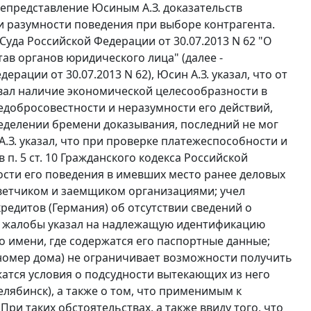
непредставление Юсиным А.З. доказательств
и разумности поведения при выборе контрагента.
да Российской Федерации от 30.07.2013 N 62 "О
в органов юридического лица" (далее -
ации от 30.07.2013 N 62), Юсин А.З. указал, что от
овал наличие экономической целесообразности в
едобросовестности и неразумности его действий,
ределении бремени доказывания, последний не мог
.З. указал, что при проверке платежеспособности и
 в
п. 5 ст. 10
Гражданского кодекса Российской
ости его поведения в имевших место ранее деловых
ветчиком и заемщиком организациями; учел
едитов (Германия) об отсутствии сведений о
й жалобы указал на надлежащую идентификацию
о имени, где содержатся его паспортные данные;
и номер дома) не ограничивает возможности получить
ржатся условия о подсудности вытекающих из него
елябинск), а также о том, что применимым к
и таких обстоятельствах, а также ввиду того, что