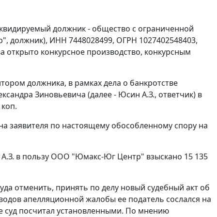
иквидируемый должник - общество с ограниченной
, должник), ИНН 7448028499, ОГРН 1027402548403,
а открыто конкурсное производство, конкурсным
дитором должника, в рамках дела о банкротстве
сандра Зиновьевича (далее - Юсин А.З., ответчик) в
 коп.
ена заявителя по настоящему обособленному спору на
 А.З. в пользу ООО "Юмакс-Юг Центр" взыскано 15 135
уда отменить, принять по делу новый судебный акт об
оводов апелляционной жалобы ее податель сослался на
е суд посчитал установленными. По мнению