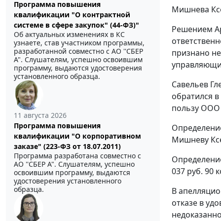
Программа повышения
Мишнева Кс
квалификации "О контрактной
системе в сфере закупок" (44-ФЗ)"
Решением
А
Об актуальных изменениях в КС
ответственн
узнаете, став участником программы,
разработанной совместно с АО ''СБЕР
признано не
А". Слушателям, успешно освоившим
управляющим
программу, выдаются удостоверения
установленного образца.
Савельев Гле
обратился в
пользу ООО 
11 августа 2026
Программа повышения
Определение
квалификации "О корпоративном
Мишневу Ксе
заказе" (223-ФЗ от 18.07.2011)
Программа разработана совместно с
Определение
АО ''СБЕР А". Слушателям, успешно
037 руб. 90 
освоившим программу, выдаются
удостоверения установленного
образца.
В апелляцио
отказе в уд
недоказанно