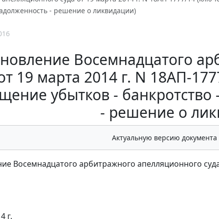
задолженность - решение о ликвидации)
016
ановление Восемнадцатого ар
от 19 марта 2014 г. N 18АП-17
щение убытков - банкротство 
- решение о ли
Актуальную версию документа
ие Восемнадцатого арбитражного апелляционного суда о
4 г.