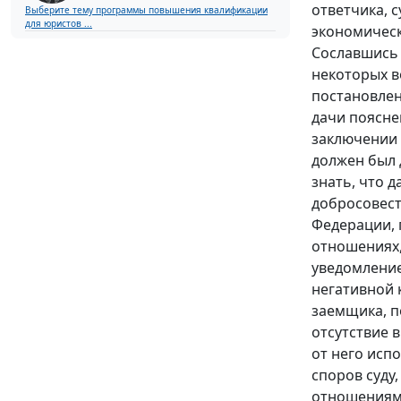
ответчика, 
Выберите тему программы повышения квалификации
для юристов ...
экономическ
Сославшись
некоторых в
постановле
дачи поясне
заключении 
должен был 
знать, что 
добросовест
Федерации, 
отношениях,
уведомление
негативной 
заемщика, п
отсутствие 
от него исп
споров суду
отношениям 