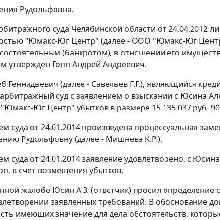
ения Рудольфовна.
рбитражного суда Челябинской области от 24.04.2012 л
остью "Юмакс-Юг Центр" (далее - ООО "Юмакс-Юг Центр"
состоятельным (банкротом), в отношении его имуществ
 утвержден Гопп Андрей Андреевич.
б Геннадьевич (далее - Савельев Г.Г.), являющийся кре
 арбитражный суд с заявлением о взыскании с Юсина Алек
"Юмакс-Юг Центр" убытков в размере 15 135 037 руб. 90
м суда от 24.01.2014 произведена процессуальная зам
нию Рудольфовну (далее - Мишнева К.Р.).
м суда от 24.01.2014 заявление удовлетворено, с Юсина
коп. в счет возмещения убытков.
нной жалобе Юсин А.З. (ответчик) просил определение с
овлетворении заявленных требований. В обоснование д
сть имеющих значение для дела обстоятельств, которы