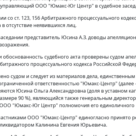
управляющий ООО "Юмакс-Юг Центр" в судебное заседа
вии со
ст. 123
,
156
Арбитражного процессуального кодек
 в отсутствие неявившихся лиц.
заседании представитель Юсина А.З. доводы апелляци
 возражения.
и обоснованность судебного акта проверены судом апе
битражного процессуального кодекса Российской Феде
лено судом и следует из материалов дела, единственны
ограниченной ответственностью "Юмакс-Центр" (далее -
ляются Юсина Ольга Александровна (доля в уставном капи
азмере 90 %), являющийся также генеральным директором 
ООО "Юмакс-Юг Центр" полномочия его единоличного и
участниками ООО "Юмакс-Центр" единогласно принято 
ликвидатором Калинина Евгения Юрьевича.