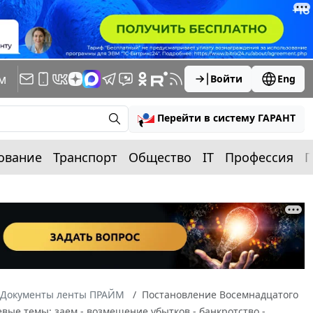
м
Войти
Eng
Перейти в систему ГАРАНТ
ование
Транспорт
Общество
IT
Профессия
П
Документы ленты ПРАЙМ
Постановление Восемнадцатого
евые темы: заем - возмещение убытков - банкротство -