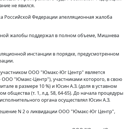
ние не явился.
са Российской Федерации апелляционная жалоба
онной жалобы поддержал в полном объеме, Мишнева
лляционной инстанции в порядке, предусмотренном
рации.
м участником ООО "Юмакс-Юг Центр" является
 ООО "Юмакс-Центр"), участниками которого, в свою
тале в размере 10 %) и Юсин А.З. (доля в уставном
общества (т. 1, л.д. 58, 64-65). До начала процедуры
сполнительного органа осуществлял Юсин А.З.
решение N 2 о ликвидации ООО "Юмакс-Юг Центр",