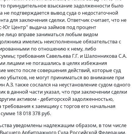
что принудительное взыскание задолженности было
ла не подтверждается вывод суда о недостаточной
та для заключения сделки. Ответчик считает, что не
кс-Юг Центр" выдача займов под процент
ое лицо вправе заниматься любым видом
у должника имелись неисполненные обязательства с
ированными по отношению к нему, либо
уммы; требования Савельева Г.Г. и Шалонникова С.А.
ми лицами не погашались в целях избежания
ие место после совершения действий, которые суд
ю убытков, не могут приниматься во внимание при
 А.З. также сослался на неустановление судом одного
чик в данной части указал, что при заключении сделки
другим активом - дебиторской задолженностью,
 требования к заемщику с торгов его начальная
умме 18 018 378 руб.
льства уведомлены надлежащим образом, в том числе
 Высшего Арбитражного Суда Российской Федерации.