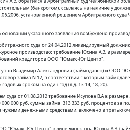
Юсин А.З. обратился в Арбитражный суд Челябинской о
стоятельным (банкротом), ссылаясь на наличие у долж
01.06.2006, установленной решением Арбитражного суда Ч
на основании указанного заявления возбуждено произво
битражного суда от 24.04.2012 ликвидируемый должник
курсное производство; требование Юсина А.З. в размере 
бований кредиторов ООО "Юмакс-Юг Центр".
Исупов Владимир Александрович (займодавец) и ООО "Юм
оговор займа N 12, в соответствии с которым займодаве
 годовых сроком на один год (л.д. 13-14, 18, 20).
 суда от 01.08.2012 требование Исупова В.А в размере 2
 000 000 руб. суммы займа, 313 333 руб. процентов за п
 чужими денежными средствами, включено в третью о
ООО "Юмакс-Юг Центр" в лице директора Юсина А.З. (займ