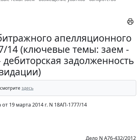
битражного апелляционного
77/14 (ключевые темы: заем -
- дебиторская задолженность
квидации)
 смотрите
здесь
т 19 марта 2014 г. N 18АП-1777/14
Дело N А76-432/2012