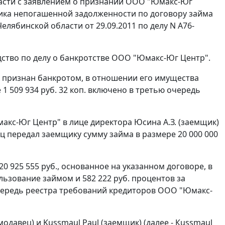
бласти с заявлением о признании ООО "Юмакс-Юг
ника непогашенной задолженности по договору займа
елябинской области от 29.09.2011 по делу N А76-
дство по делу о банкротстве ООО "Юмакс-Юг Центр".
 признан банкротом, в отношении его имущества
1 509 934 руб. 32 коп. включено в третью очередь
акс-Юг Центр" в лице директора Юсина А.З. (заемщик)
ц передал заемщику сумму займа в размере 20 000 000
0 925 555 руб., основанное на указанном договоре, в
ользование займом и 582 222 руб. процентов за
чередь реестра требований кредиторов ООО "Юмакс-
одавец) и Kussmaul Paul (заемщик) (далее - Кussmaul