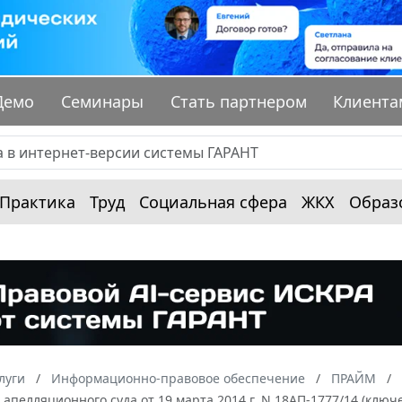
Демо
Семинары
Стать партнером
Клиента
Практика
Труд
Социальная сфера
ЖКХ
Образ
луги
Информационно-правовое обеспечение
ПРАЙМ
апелляционного суда от 19 марта 2014 г. N 18АП-1777/14 (ключ