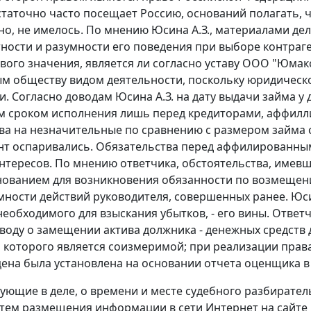
таточно часто посещает Россию, оснований полагать, 
но, не имелось. По мнению Юсина А.З., материалами де
ности и разумности его поведения при выборе контраген
вого значения, является ли согласно уставу ООО "Юма
м обществу видом деятельности, поскольку юридическ
и. Согласно доводам Юсина А.З. на дату выдачи займа 
 сроком исполнения лишь перед кредиторами, аффилл
ва на незначительные по сравнению с размером займа с
нт оспаривались. Обязательства перед аффилированны
нтересов. По мнению ответчика, обстоятельства, имевш
нованием для возникновения обязанности по возмещени
мности действий руководителя, совершенных ранее. Юсин
необходимого для взыскания убытков, - его вины. Ответ
воду о замещении актива должника - денежных средств 
 которого является соизмеримой; при реализации права
ена была установлена на основании отчета оценщика в с
вующие в деле, о времени и месте судебного разбирате
тем размещения информации в сети Интернет на сайте