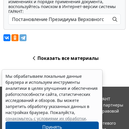
изменениях и порядке применения документа,
воспользуйтесь поиском в Интернет-версии системы
ГАРАНТ:
Показать все материалы
Мы обрабатываем локальные данные
браузера и используем инструменты
аналитики в целях улучшения и обеспечения
работоспособности сайта, статистических
© ООО "НПП "ГАРАНТ-СЕРВИС", 2026. Система ГАРАНТ
исследований и обзоров. Вы можете
выпускается с 1990 года. Компания "Гарант" и ее партнеры
запретить обработку указанных данных в
являются участниками Российской ассоциации правовой
настройках браузера. Пожалуйста,
информации ГАРАНТ.
ознакомьтесь с условиями их обработки
.
Портал ГАРАНТ.РУ зарегистрирован в качестве сетевого
Принять