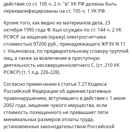
действия со ст. 105 ч. 2 п. "в" УК РФ должны быть
переквалифицированы на
ст. 105 ч. 1
УК РФ.
Кроме того, как видно из материалов дела, 23
октября 1995 года Ф. был осужден по
ст. 144 ч. 2
УК
РСФСР за хищение (кражу) электросчетчика
стоимостью 97200 руб., принадлежащего ЖРЭУ N 11
г. Ульяновска, по предварительному сговору группой
лиц, а также за вовлечение в преступную
деятельность несовершеннолетнего С. (
ст. 210
УК
РСФСР) (т. 1 л.д. 226-228).
Согласно
примечанию
к статье 7.27 Кодекса
Российской Федерации об административных
правонарушениях,
вступившего в действие
с 1 июля
2002 года, хищение чужого имущества, если
стоимость похищенного не превышает пяти
минимальных размеров оплаты труда
,
установленных законодательством Российской