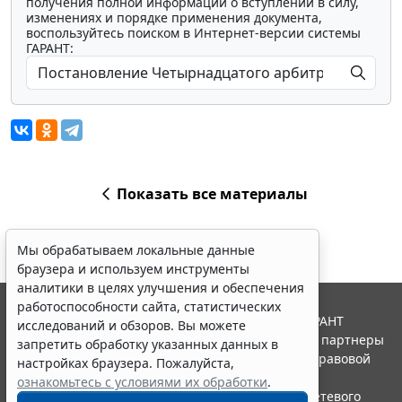
получения полной информации о вступлении в силу,
изменениях и порядке применения документа,
воспользуйтесь поиском в Интернет-версии системы
ГАРАНТ:
Показать все материалы
Мы обрабатываем локальные данные
браузера и используем инструменты
аналитики в целях улучшения и обеспечения
работоспособности сайта, статистических
© ООО "НПП "ГАРАНТ-СЕРВИС", 2026. Система ГАРАНТ
исследований и обзоров. Вы можете
выпускается с 1990 года. Компания "Гарант" и ее партнеры
запретить обработку указанных данных в
являются участниками Российской ассоциации правовой
настройках браузера. Пожалуйста,
информации ГАРАНТ.
ознакомьтесь с условиями их обработки
.
Портал ГАРАНТ.РУ зарегистрирован в качестве сетевого